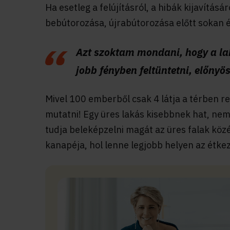
Ha esetleg a felújításról, a hibák kijavításá
bebútorozása, újrabútorozása előtt sokan é
Azt szoktam mondani, hogy a lak
jobb fényben feltüntetni, előnyö
Mivel 100 emberből csak 4 látja a térben re
mutatni! Egy üres lakás kisebbnek hat, ne
tudja beleképzelni magát az üres falak közé
kanapéja, hol lenne legjobb helyen az étkez