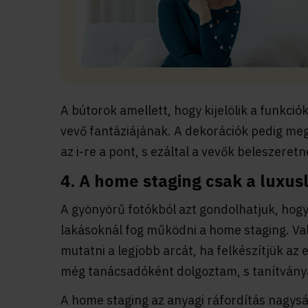
A bútorok amellett, hogy kijelölik a funkció
vevő fantáziájának. A dekorációk pedig megt
az i-re a pont, s ezáltal a vevők beleszeret
4. A home staging csak a luxus
A gyönyörű fotókból azt gondolhatjuk, hogy
lakásoknál fog működni a home staging. V
mutatni a legjobb arcát, ha felkészítjük az
még tanácsadóként dolgoztam, s tanítványa
A home staging az anyagi ráfordítás nagysá