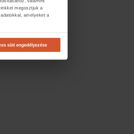
tosításához, valamint
einkkel megosztjuk a
 adatokkal, amelyeket a
.
es süti engedélyezése