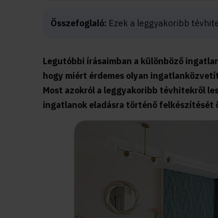
Összefoglaló:
Ezek a leggyakoribb tévhit
Legutóbbi írásaimban a különböző ingatla
hogy miért érdemes olyan ingatlanközvetí
Most azokról a leggyakoribb tévhitekről le
ingatlanok eladásra történő felkészítését 