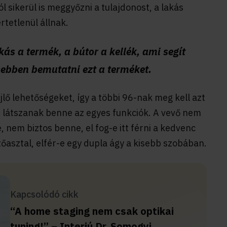
ról sikerül is meggyőzni a tulajdonost, a lakás
rtetlenül állnak.
ás a termék, a bútor a kellék, ami segít
sebben bemutatni ezt a terméket.
jlő lehetőségeket, így a többi 96-nak meg kell azt
m látszanak benne az egyes funkciók. A vevő nem
, nem biztos benne, el fog-e itt férni a kedvenc
őasztal, elfér-e egy dupla ágy a kisebb szobában.
Kapcsolódó cikk
“A home staging nem csak optikai
tuning!” – Interjú Dr. Somogyi