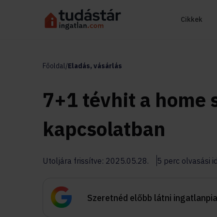
Cikkek
Főoldal
/
Eladás, vásárlás
7+1 tévhit a home 
kapcsolatban
Utoljára frissítve: 2025.05.28.
5 perc olvasási i
Szeretnéd előbb látni ingatlanpi