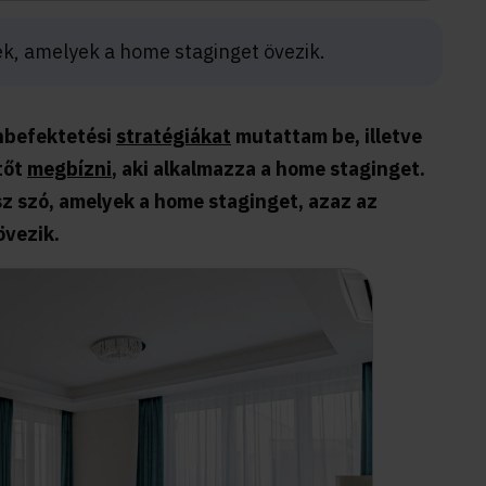
ek, amelyek a home staginget övezik.
nbefektetési
stratégiákat
mutattam be, illetve
tőt
megbízni
, aki alkalmazza a home staginget.
sz szó, amelyek a home staginget, azaz az
övezik.