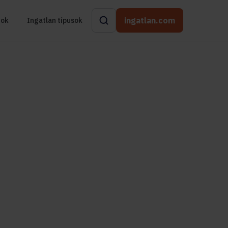
ingatlan.com
rok
Ingatlan típusok