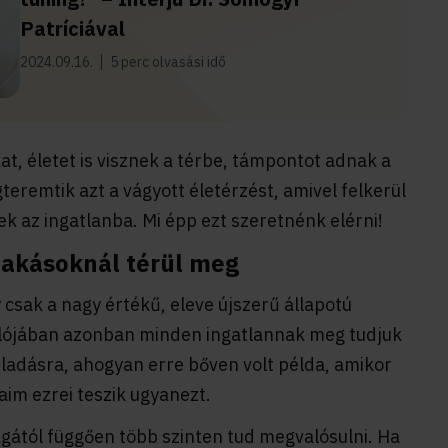
Patríciával
2024.09.16.
5 perc olvasási idő
kat, életet is visznek a térbe, támpontot adnak a
eremtik azt a vágyott életérzést, amivel felkerül
nek az ingatlanba. Mi épp ezt szeretnénk elérni!
lakásoknál térül meg
 csak a nagy értékű, eleve újszerű állapotú
alójában azonban minden ingatlannak meg tudjuk
 eladásra, ahogyan erre bőven volt példa, amikor
im ezrei teszik ugyanezt.
gától függően több szinten tud megvalósulni. Ha