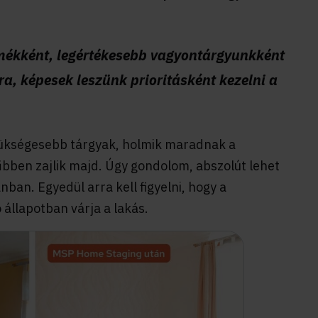
mékként, legértékesebb vagyontárgyunkként
a, képesek leszünk prioritásként kezelni a
zükségesebb tárgyak, holmik maradnak a
rűbben zajlik majd. Úgy gondolom, abszolút lehet
nban. Egyedül arra kell figyelni, hogy a
 állapotban várja a lakás.