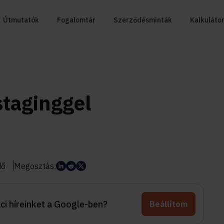
Útmutatók
Fogalomtár
Szerződésminták
Kalkuláto
staginggel
dő
Megosztás:
aci híreinket a Google-ben?
Beállítom