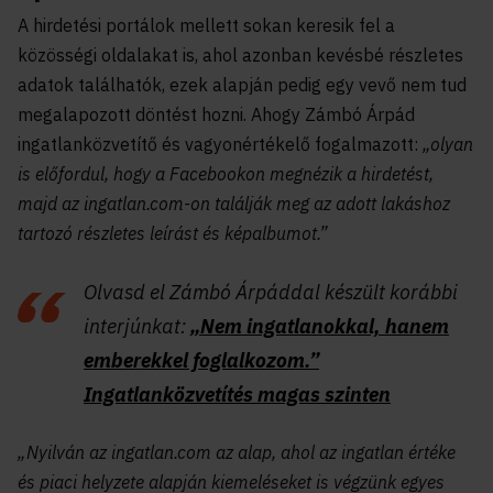
A hirdetési portálok mellett sokan keresik fel a
közösségi oldalakat is, ahol azonban kevésbé részletes
adatok találhatók, ezek alapján pedig egy vevő nem tud
megalapozott döntést hozni. Ahogy Zámbó Árpád
ingatlanközvetítő és vagyonértékelő
fogalmazott
:
„olyan
is előfordul, hogy a Facebookon megnézik a hirdetést,
majd az ingatlan.com-on találják meg az adott lakáshoz
tartozó részletes leírást és képalbumot.”
Olvasd el Zámbó Árpáddal készült korábbi
interjúnkat:
„Nem ingatlanokkal, hanem
emberekkel foglalkozom.”
Ingatlanközvetítés magas szinten
„Nyilván az ingatlan.com az alap, ahol az ingatlan értéke
és piaci helyzete alapján kiemeléseket is végzünk egyes