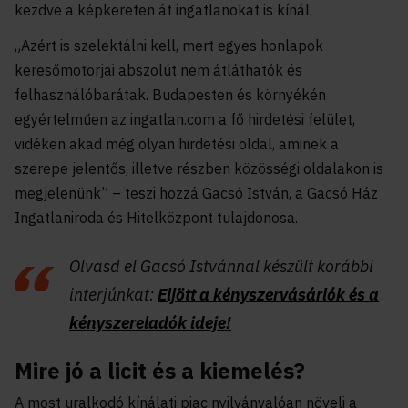
kezdve a képkereten át ingatlanokat is kínál.
„Azért is szelektálni kell, mert egyes honlapok
keresőmotorjai abszolút nem átláthatók és
felhasználóbarátak. Budapesten és környékén
egyértelműen az ingatlan.com a fő hirdetési felület,
vidéken akad még olyan hirdetési oldal, aminek a
szerepe jelentős, illetve részben közösségi oldalakon is
megjelenünk” –
teszi hozzá Gacsó István
, a Gacsó Ház
Ingatlaniroda és Hitelközpont tulajdonosa.
Olvasd el Gacsó Istvánnal készült korábbi
interjúnkat:
Eljött a kényszervásárlók és a
kényszereladók ideje!
Mire jó a licit és a kiemelés?
A most uralkodó kínálati piac nyilvánvalóan növeli a