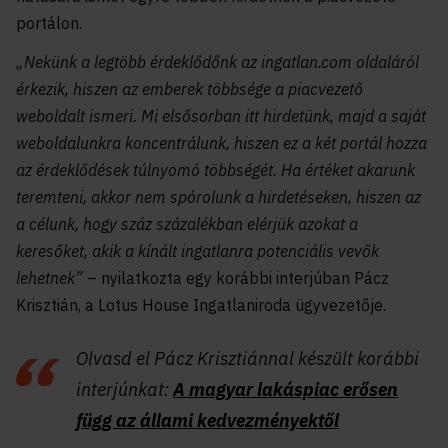
portálon.
„Nekünk a legtöbb érdeklődőnk az ingatlan.com oldaláról
érkezik, hiszen az emberek többsége a piacvezető
weboldalt ismeri. Mi elsősorban itt hirdetünk, majd a saját
weboldalunkra koncentrálunk, hiszen ez a két portál hozza
az érdeklődések túlnyomó többségét. Ha értéket akarunk
teremteni, akkor nem spórolunk a hirdetéseken, hiszen az
a célunk, hogy száz százalékban elérjük azokat a
keresőket, akik a kínált ingatlanra potenciális vevők
lehetnek”
– nyilatkozta
egy korábbi interjúban
Pácz
Krisztián, a Lotus House Ingatlaniroda ügyvezetője.
Olvasd el Pácz Krisztiánnal készült korábbi
interjúnkat:
A magyar lakáspiac erősen
függ az állami kedvezményektől