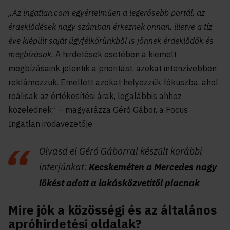
„Az ingatlan.com egyértelműen a legerősebb portál, az
érdeklődések nagy számban érkeznek onnan, illetve a tíz
éve kiépült saját ügyfélkörünkből is jönnek érdeklődők és
megbízások.
A hirdetések esetében a kiemelt
megbízásaink jelentik a prioritást, azokat intenzívebben
reklámozzuk. Emellett azokat helyezzük fókuszba, ahol
reálisak az értékesítési árak, legalábbis ahhoz
közelednek” –
magyarázza Géró Gábor
,
a Focus
Ingatlan irodavezetője
.
Olvasd el Géró Gáborral készült korábbi
interjúnkat:
Kecskeméten a Mercedes nagy
lökést adott a lakásközvetítői piacnak
Mire jók a közösségi és az általános
apróhirdetési oldalak?