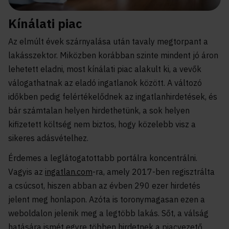
Kínálati piac
Az elmúlt évek szárnyalása után tavaly megtorpant a
lakásszektor. Miközben korábban szinte mindent jó áron
lehetett eladni, most kínálati piac alakult ki, a vevők
válogathatnak az eladó ingatlanok között. A változó
időkben pedig felértékelődnek az ingatlanhirdetések, és
bár számtalan helyen hirdethetünk, a sok helyen
kifizetett költség nem biztos, hogy közelebb visz a
sikeres adásvételhez.
Érdemes a leglátogatottabb portálra koncentrálni.
Vagyis az
ingatlan.com
-ra, amely 2017-ben regisztrálta
a csúcsot, hiszen abban az évben 290 ezer hirdetés
jelent meg honlapon. Azóta is toronymagasan ezen a
weboldalon jelenik meg a legtöbb lakás. Sőt, a válság
hatására ismét egyre többen hirdetnek a piacvezető