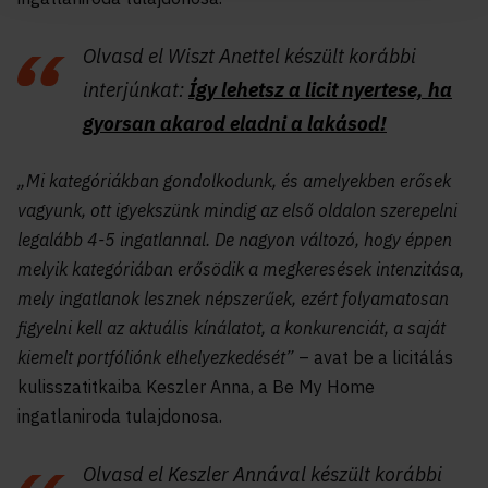
Olvasd el Wiszt Anettel készült korábbi
interjúnkat:
Így lehetsz a licit nyertese, ha
gyorsan akarod eladni a lakásod!
„Mi kategóriákban gondolkodunk, és amelyekben erősek
vagyunk, ott igyekszünk mindig az első oldalon szerepelni
legalább 4-5 ingatlannal. De nagyon változó, hogy éppen
melyik kategóriában erősödik a megkeresések intenzitása,
mely ingatlanok lesznek népszerűek, ezért folyamatosan
figyelni kell az aktuális kínálatot, a konkurenciát, a saját
kiemelt portfóliónk elhelyezkedését”
–
avat be a licitálás
kulisszatitkaiba Keszler Anna
, a Be My Home
ingatlaniroda tulajdonosa.
Olvasd el Keszler Annával készült korábbi