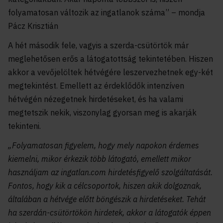
folyamatosan változik az ingatlanok száma” – mondja
Pácz Krisztián
A hét második fele, vagyis a szerda-csütörtök már
meglehetősen erős a látogatottság tekintetében. Hiszen
akkor a vevőjelöltek hétvégére leszervezhetnek egy-két
megtekintést. Emellett az érdeklődők intenzíven
hétvégén nézegetnek hirdetéseket, és ha valami
megtetszik nekik, viszonylag gyorsan meg is akarják
tekinteni.
„Folyamatosan figyelem, hogy mely napokon érdemes
kiemelni, mikor érkezik több látogató, emellett mikor
használjam az ingatlan.com hirdetésfigyelő szolgáltatását.
Fontos, hogy kik a célcsoportok, hiszen akik dolgoznak,
általában a hétvége előtt böngészik a hirdetéseket. Tehát
ha szerdán-csütörtökön hirdetek, akkor a látogatók éppen