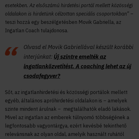
esetekben. Az elsőszámú hirdetési portál mellett közösségi
oldalakon is hirdetünk célzottan speciális csoportokban”
–
teszi hozzá egy beszélgetésben
Movik Gabriella, az
Ingatlan Coach tulajdonosa.
Olvasd el Movik Gabriellával készült korábbi
interjúnkat:
Új szintre emelték az
ingatlanközvetítést. A coaching lehet az új
csodafegyver?
Sőt, az ingatlanhirdetési és közösségi portálok mellett
egyéb, általános apróhirdetési oldalakon is – amelyek
szinte mindent árulnak – megtalálhatók eladó lakások.
Mivel az ingatlan az emberek túlnyomó többségének a
legfontosabb vagyontárgya, ezért kevésbé tekinthető
relevánsnak az olyan oldal, amelyik használt ruhától