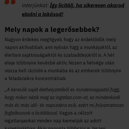
interjúnkat:
Így licitálj, ha sikeresen akarod
eladni a lakásod!
Mely napok a legerősebbek?
Nagyon érdekes megfigyeli, hogy az érdeklődők mely
napon aktívabbak, ami nyilván függ a munkájuktól, az
élettani sajátosságaiktól és szabadidejüktől is. A hét
eleje többnyire kevésbé aktív, hiszen a hétvége után
vissza kell rázódni a munkába és az emberek többnyire
a feladataikra koncentrálnak.
„A keresők saját élethelyzetéből és mindennapjaitól függ,
hogy mikor nézik meg az ingatlan.com-ot, ez mindenkinél
más és más idő- és napszakra esik, ezért mi folyamatosan
foglalkozunk a licitálással.
Vagyis a célzott
ingatlanjainkat minden nap kiemeljük az adott
kategóriákban. Akár naponta többször is, hiszen