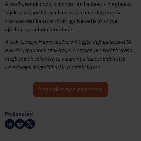
A vevők, érdeklődők, kimondottan hálásak a megfelelő
tájékoztatásért! A munkám során rengeteg pozitív
visszajelzést kaptam tőlük, így Neked is jó szívvel
ajánlom ezt a fajta struktúrát.
A cikk szerzője
Milovecz László
blogger, ingatlanközvetítő,
a budai ingatlanok szakértője. A szakember korábbi írásai,
megbízóinak véleményei, valamint a kapcsolatfelvételi
lehetőségek megtalálhatók az alábbi
linken
.
Meghirdetem az ingatlanom
Megosztás: