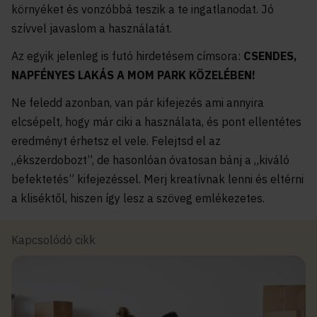
környéket és vonzóbbá teszik a te ingatlanodat. Jó
szívvel javaslom a használatát.
Az egyik jelenleg is futó hirdetésem címsora:
CSENDES,
NAPFÉNYES LAKÁS A MOM PARK KÖZELÉBEN!
Ne feledd azonban, van pár kifejezés ami annyira
elcsépelt, hogy már ciki a használata, és pont ellentétes
eredményt érhetsz el vele. Felejtsd el az
„ékszerdobozt”, de hasonlóan óvatosan bánj a „kiváló
befektetés” kifejezéssel. Merj kreatívnak lenni és eltérni
a kliséktől, hiszen így lesz a szöveg emlékezetes.
Kapcsolódó cikk