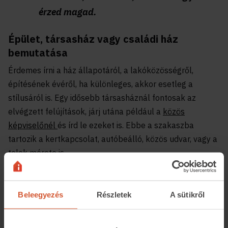
érzed magad.
Épület, társasház vagy családi ház
bemutatása
Érdemes írni a ház állapotáról, a lakóközösségről,
építésének évéről, ha különleges, akkor esetleg a
stílusáról is. Egy idősebb társasháznál fontosak az
elvégzett felújítások, járj utána például a
közös
képviselőnél
és írd le ezeket is. Ebbe a szakaszba
tartozik a kertkapcsolat, autóbeálló, közös udvar, vagy a
telek mérete is.
Ne csak a pozitívumokat emeld ki! Elég kellemetlen, ha
valaki idősebb kora miatt csak földszinti lakást szeretne
Beleegyezés
Részletek
A sütikről
és a tiéd tényleg az, de amíg a lépcsőházhoz eljut, addig
rengeteg lépcsőt kell megmásznia, mert egy meredek
rózsadombi telken található a társasház.