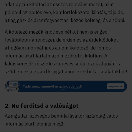
adatlapján kitöltöd az összes releváns mezőt, mint
például az építés éve, komfortfokozata, kilátás, tájolás,
átlag gáz- és áramfogyasztás, közös költség, és a többi.
A kötelező mezők kitöltése nélkül nem is enged
továbblépni a rendszer, de érdemes az érdeklődőket
átfogóan informálni, és a nem kötelező, de fontos
információkat tartalmazó mezőket is kitölteni. A
lakáskeresők részletes keresés során ezek alapján is
szűrhetnek, ne zárd ki ingatlanod ezekből a találatokból!
2. Ne ferdítsd a valóságot
Az ingatlan szöveges bemutatásakor kizárólag valós
információkat jeleníts meg!