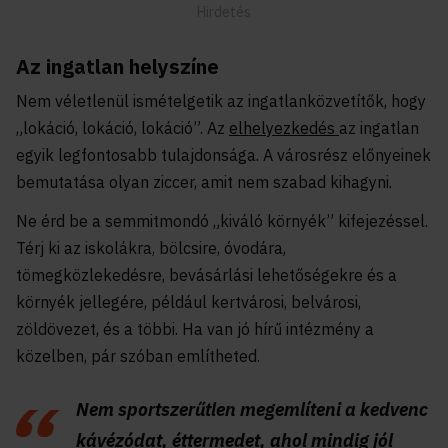
Az ingatlan helyszíne
Nem véletlenül ismételgetik az ingatlanközvetítők, hogy
„lokáció, lokáció, lokáció”. Az
elhelyezkedés
az ingatlan
egyik legfontosabb tulajdonsága. A városrész előnyeinek
bemutatása olyan ziccer, amit nem szabad kihagyni.
Ne érd be a semmitmondó „kiváló környék” kifejezéssel.
Térj ki az iskolákra, bölcsire, óvodára,
tömegközlekedésre, bevásárlási lehetőségekre és a
környék jellegére, például kertvárosi, belvárosi,
zöldövezet, és a többi. Ha van jó hírű intézmény a
közelben, pár szóban említheted.
Nem sportszerűtlen megemlíteni a kedvenc
kávézódat, éttermedet, ahol mindig jól