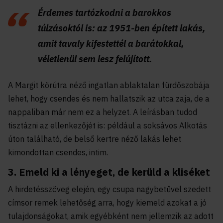
Érdemes tartózkodni a barokkos
túlzásoktól is: az 1951-ben épített lakás,
amit tavaly kifestettél a barátokkal,
véletlenül sem lesz felújított.
A Margit körútra néző ingatlan ablaktalan fürdőszobája
lehet, hogy csendes és nem hallatszik az utca zaja, de a
nappaliban már nem ez a helyzet. A leírásban tudod
tisztázni az ellenkezőjét is: például a soksávos Alkotás
úton található, de belső kertre néző lakás lehet
kimondottan csendes, intim.
3. Emeld ki a lényeget, de kerüld a kliséket
A hirdetésszöveg elején, egy csupa nagybetűvel szedett
címsor remek lehetőség arra, hogy kiemeld azokat a jó
tulajdonságokat, amik egyébként nem jellemzik az adott