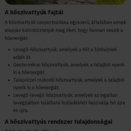
A hőszivattyúk fajtái
A hőszivattyúk csoportosítása egyszerű, általában annak
alapján különböztetjük meg őket, hogy honnan veszik a
hőenergiát.
Levegő-hőszivattyúk, amelyek a hőt a fűtővíznek
adják át.
Geotermikus hőszivattyúk, amelyek a talajból nyerik
ki a hőenergiát.
Talajvízzel működő hőszivattyúk, amelyek a talajból
nyerik ki a hőenergiát.
Levegő-levegő hőszivattyúk, amelyek az ingatlan
levegőjében található hulladékhőt használja fel újra
és újra.
A hőszivattyús rendszer tulajdonságai