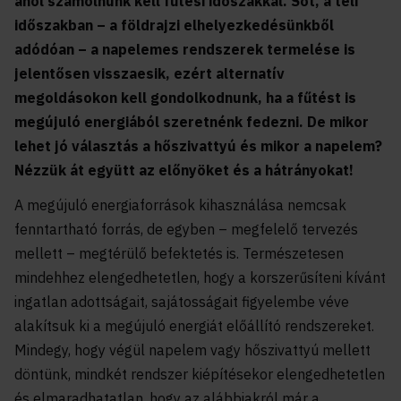
ahol számolnunk kell fűtési időszakkal. Sőt, a téli
időszakban – a földrajzi elhelyezkedésünkből
adódóan – a napelemes rendszerek termelése is
jelentősen visszaesik, ezért alternatív
megoldásokon kell gondolkodnunk, ha a fűtést is
megújuló energiából szeretnénk fedezni. De mikor
lehet jó választás a hőszivattyú és mikor a napelem?
Nézzük át együtt az előnyöket és a hátrányokat!
A megújuló energiaforrások kihasználása nemcsak
fenntartható forrás, de egyben – megfelelő tervezés
mellett – megtérülő befektetés is. Természetesen
mindehhez elengedhetetlen, hogy a korszerűsíteni kívánt
ingatlan adottságait, sajátosságait figyelembe véve
alakítsuk ki a megújuló energiát előállító rendszereket.
Mindegy, hogy végül napelem vagy hőszivattyú mellett
döntünk, mindkét rendszer kiépítésekor elengedhetetlen
és elmaradhatatlan, hogy az alábbiakról már a