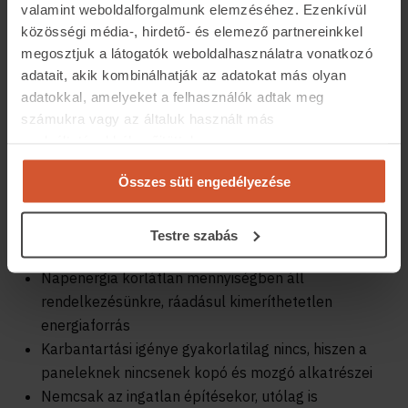
valamint weboldalforgalmunk elemzéséhez. Ezenkívül
közösségi média-, hirdető- és elemező partnereinkkel
megosztjuk a látogatók weboldalhasználatra vonatkozó
adatait, akik kombinálhatják az adatokat más olyan
adatokkal, amelyeket a felhasználók adtak meg
számukra vagy az általuk használt más
szolgáltatásokból gyűjtöttek.
Napelem rendszer előnyei:
Összes süti engedélyezése
A rendszer által megtermelt áramot nemcsak
fűtésre, de az energiaigényes háztartási eszközök
Testre szabás
működtetésére is felhasználhatjuk.
Napenergia korlátlan mennyiségben áll
rendelkezésünkre, ráadásul kimeríthetetlen
energiaforrás
Karbantartási igénye gyakorlatilag nincs, hiszen a
paneleknek nincsenek kopó és mozgó alkatrészei
Nemcsak az ingatlan építésekor, utólag is