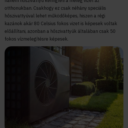
hanem hőszivattyú keringteti a meleg vizet az
otthonukban. Csakhogy ez csak néhány speciális
hőszivattyúval lehet működőképes, hiszen a régi
kazánok akár 80 Celsius fokos vizet is képesek voltak
előállítani, azonban a hőszivattyúk általában csak 50
fokos vízmelegítésre képesek.