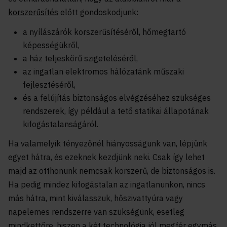
korszerűsítés
előtt gondoskodjunk:
a nyílászárók korszerűsítéséről, hőmegtartó
képességükről,
a ház teljeskörű szigeteléséről,
az ingatlan elektromos hálózatánk műszaki
fejlesztéséről,
és a felújítás biztonságos elvégzéséhez szükséges
rendszerek, így például a tető statikai állapotának
kifogástalanságáról.
Ha valamelyik tényezőnél hiányosságunk van, lépjünk
egyet hátra, és ezeknek kezdjünk neki. Csak így lehet
majd az otthonunk nemcsak korszerű, de biztonságos is.
Ha pedig mindez kifogástalan az ingatlanunkon, nincs
más hátra, mint kiválasszuk, hőszivattyúra vagy
napelemes rendszerre van szükségünk, esetleg
mindkettőre, hiszen a két technológia jól megfér egymás