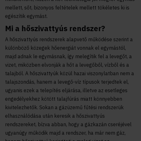
mellett, sőt, bizonyos feltételek mellett tökéletes ki is
egészítik egymást.
Mi a hőszivattyús rendszer?
A hőszivattyús rendszerek alapvető működése szerint a
különböző közegek hőenergiát vonnak el egymástól,
majd adnak le egymásnak, így melegítik fel a levegőt, a
vizet, miközben elvonják a hőt a levegőből, vízből és a
talajból. A hőszivattyúk közül hazai viszonylatban nem a
talajszondás, hanem a levegő-víz típusok terjedtek el,
ugyanis ezek a telepítés eljárása, illetve az esetleges
engedélyekhez kötött talajfúrás miatt könnyebben
kivitelezhetők. Sokan a gázüzemű fűtési rendszerük
elhasználódása után keresik a hőszivattyús
rendszereket, bízva abban, hogy a gázkazán cseréjével
ugyanúgy működik majd a rendszer, ha már nem gáz,