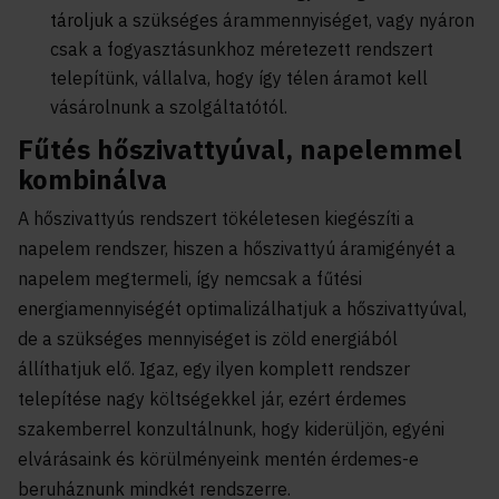
tároljuk
a szükséges árammennyiséget, vagy nyáron
csak a fogyasztásunkhoz méretezett rendszert
telepítünk, vállalva, hogy így télen áramot kell
vásárolnunk a szolgáltatótól.
Fűtés hőszivattyúval, napelemmel
kombinálva
A hőszivattyús rendszert tökéletesen kiegészíti a
napelem rendszer, hiszen a hőszivattyú áramigényét a
napelem megtermeli, így nemcsak a fűtési
energiamennyiségét optimalizálhatjuk a hőszivattyúval,
de a szükséges mennyiséget is zöld energiából
állíthatjuk elő. Igaz, egy ilyen komplett rendszer
telepítése nagy költségekkel jár, ezért érdemes
szakemberrel konzultálnunk, hogy kiderüljön, egyéni
elvárásaink és körülményeink mentén érdemes-e
beruháznunk mindkét rendszerre.