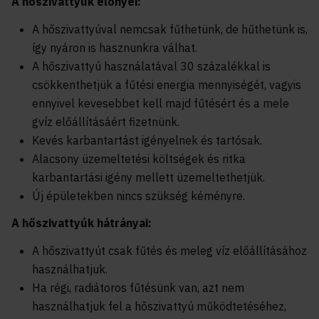
A hőszivattyúk előnyei:
A hőszivattyúval nemcsak fűthetünk, de hűthetünk is,
így nyáron is hasznunkra válhat.
A hőszivattyú használatával 30 százalékkal is
csökkenthetjük a fűtési energia mennyiségét, vagyis
ennyivel kevesebbet kell majd fűtésért és a mele
gvíz előállításáért fizetnünk.
Kevés karbantartást igényelnek és tartósak.
Alacsony üzemeltetési költségek és ritka
karbantartási igény mellett üzemeltethetjük.
Új épületekben nincs szükség kéményre.
A hőszivattyúk hátrányai:
A hőszivattyút csak fűtés és meleg víz előállításához
használhatjuk.
Ha régi, radiátoros fűtésünk van, azt nem
használhatjuk fel a hőszivattyú működtetéséhez,