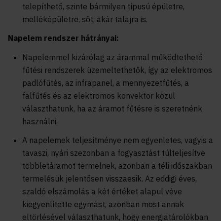
telepíthető, szinte bármilyen típusú épületre,
melléképületre, sőt, akár talajra is.
Napelem rendszer hátrányai:
Napelemmel kizárólag az árammal működtethető
fűtési rendszerek üzemeltethetők, így az elektromos
padlófűtés, az infrapanel, a mennyezetfűtés, a
falfűtés és az elektromos konvektor közül
választhatunk, ha az áramot fűtésre is szeretnénk
használni.
A napelemek teljesítménye nem egyenletes, vagyis a
tavaszi, nyári szezonban a fogyasztást túlteljesítve
többletáramot termelnek, azonban a téli időszakban
termelésük jelentősen
visszaesik
. Az eddigi éves,
szaldó elszámolás a két értéket alapul véve
kiegyenlítette egymást, azonban most annak
eltörlésével választhatunk, hogy energiatárolókban