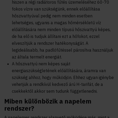
hiszen a régi radiátoros fűtés üzemeléséhez 60-70
fokos vízre van szükségünk, ennek előállítása
hőszivattyúval pedig nem minden esetben
lehetséges, ugyanis a magas hőmérsékletű víz
előállítására nem minden típusú hőszivattyú képes,
de ha elő is tudjuk állítani ezt a hőfokot, ezzel
elveszítjük a rendszer hatékonyságát. A
legideálisabb, ha padlófűtéssel párosítva használjuk
az általa termelt energiát.
A hőszivattyú nem képes saját
energiaszükségletének előállítására, áramra van
szükség ahhoz, hogy működjön. Ehhez ugyan igénybe
vehetjük a rendkívül kedvező árú H-tarifát, de a
csekkektől akkor sem tudunk függetlenedni.
Miben különbözik a napelem
rendszer?
A napelemes rendszer alapvető működése más, mint a