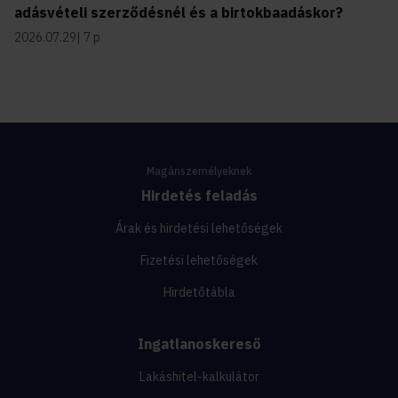
adásvételi szerződésnél és a birtokbaadáskor?
2026.07.29
7 p
Magánszemélyeknek
Hirdetés feladás
Árak és hirdetési lehetőségek
Fizetési lehetőségek
Hirdetőtábla
Ingatlanoskereső
Lakáshitel-kalkulátor