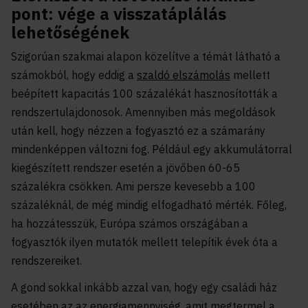
pont: vége a visszatáplálás
lehetőségének
Szigorúan szakmai alapon közelítve a témát látható a
számokból, hogy eddig a
szaldó elszámolás
mellett
beépített kapacitás 100 százalékát hasznosították a
rendszertulajdonosok. Amennyiben más megoldások
után kell, hogy nézzen a fogyasztó ez a számarány
mindenképpen változni fog. Például egy akkumulátorral
kiegészített rendszer esetén a jövőben 60-65
százalékra csökken. Ami persze kevesebb a 100
százaléknál, de még mindig elfogadható mérték. Főleg,
ha hozzátesszük, Európa számos országában a
fogyasztók ilyen mutatók mellett telepítik évek óta a
rendszereiket.
A gond sokkal inkább azzal van, hogy egy családi ház
esetében az az energiamennyiség, amit megtermel a