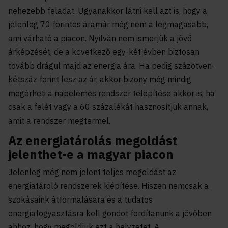
nehezebb feladat. Ugyanakkor látni kell azt is, hogy a
jelenleg 70 forintos áramár még nem a legmagasabb,
ami várható a piacon. Nyilván nem ismerjük a jövő
árképzését, de a következő egy-két évben biztosan
tovább drágul majd az energia ára. Ha pedig százötven-
kétszáz forint lesz az ár, akkor bizony még mindig
megérheti a napelemes rendszer telepítése akkor is, ha
csak a felét vagy a 60 százalékát hasznosítjuk annak,
amit a rendszer megtermel.
Az energiatárolás megoldást
jelenthet-e a magyar piacon
Jelenleg még nem jelent teljes megoldást az
energiatároló rendszerek kiépítése. Hiszen nemcsak a
szokásaink átformálására és a tudatos
energiafogyasztásra kell gondot fordítanunk a jövőben
ahhoz, hogy megoldjuk ezt a helyzetet. A