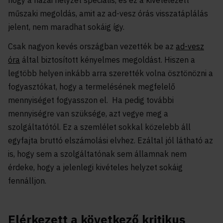
hogy a hazai helyzet speciális, és ez a kivételezett
műszaki megoldás, amit az ad-vesz órás visszatáplálás
jelent, nem maradhat sokáig így.
Csak nagyon kevés országban vezették be az
ad-vesz
óra
által biztosított kényelmes megoldást. Hiszen a
legtöbb helyen inkább arra szerették volna ösztönözni a
fogyasztókat, hogy a termelésének megfelelő
mennyiséget fogyasszon el. Ha pedig további
mennyiségre van szüksége, azt vegye meg a
szolgáltatótól. Ez a szemlélet sokkal közelebb áll
egyfajta bruttó elszámolási elvhez. Ezáltal jól látható az
is, hogy sem a szolgáltatónak sem államnak nem
érdeke, hogy a jelenlegi kivételes helyzet sokáig
fennálljon.
Elérkezett a következő kritikus