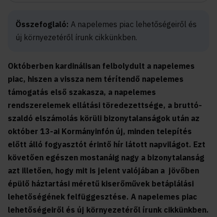
Összefoglaló:
A napelemes piac lehetőségeiről és
új környezetéről írunk cikkünkben.
Októberben kardinálisan felbolydult a napelemes
piac, hiszen a vissza nem térítendő napelemes
támogatás első szakasza, a napelemes
rendszerelemek ellátási töredezettsége, a bruttó-
szaldó elszámolás körüli bizonytalanságok után az
október 13-ai Kormányinfón új, minden telepítés
előtt álló fogyasztót érintő hír látott napvilágot. Ezt
követően egészen mostanáig nagy a bizonytalanság
azt illetően, hogy mit is jelent valójában a jövőben
épülő háztartási méretű kiserőművek betáplálási
lehetőségének felfüggesztése. A napelemes piac
lehetőségeiről és új környezetéről írunk cikkünkben.