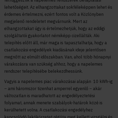
felfüggesztik a napelemes rendszerek betáplálási
lehetőségeit.
Az elhangzottakat sokféleképpen lehet és
érdemes értelmezni, ezért fontos volt a Közlönyben
megjelenő rendeletet megvárnunk. Mert az
elhangzottakat úgy is értelmezhetjük, hogy az eddigi
szolgáltatói gyakorlatot némiképp cizellálták. Aki
telepítés előtt áll, már maga is tapasztalhatja, hogy a
csatlakozási engedélyek kiadásának ideje jelentősen
megnőtt az elmúlt időszakban. Van, ahol több hónapnyi
várakozásra van szükség ahhoz, hogy a napelemes
rendszer telepítésébe belekezdhessünk.
Vagyis a napelemes piac várakozásai alapján 10 kWh-ig
– ami háromszor tizenhat amperrel egyenlő – akár
változatlan is maradhatott az engedélyeztetési
folyamat, annak menete szabályok-határok közé is
kerülhetett volna. A csatlakozási engedélyhez
kapcsolódó lakókörzetet régóta meg kellett vizsgálni és