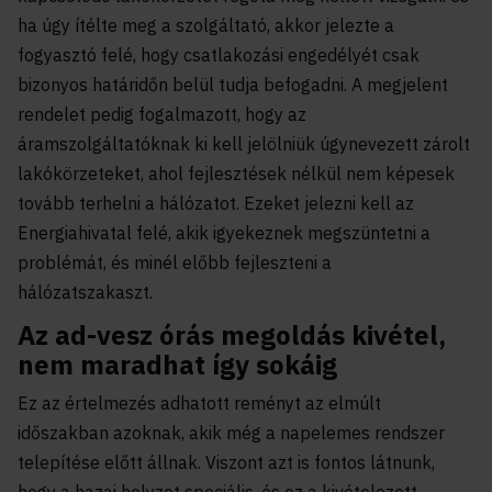
ha úgy ítélte meg a szolgáltató, akkor jelezte a
fogyasztó felé, hogy csatlakozási engedélyét csak
bizonyos határidőn belül tudja befogadni. A megjelent
rendelet pedig fogalmazott, hogy az
áramszolgáltatóknak ki kell jelölniük úgynevezett zárolt
lakókörzeteket, ahol fejlesztések nélkül nem képesek
tovább terhelni a hálózatot. Ezeket jelezni kell az
Energiahivatal felé, akik igyekeznek megszüntetni a
problémát, és minél előbb fejleszteni a
hálózatszakaszt.
Az ad-vesz órás megoldás kivétel,
nem maradhat így sokáig
Ez az értelmezés adhatott reményt az elmúlt
időszakban azoknak, akik még a napelemes rendszer
telepítése előtt állnak. Viszont azt is fontos látnunk,