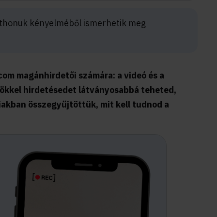
otthonuk kényelméből ismerhetik meg
.com magánhirdetői számára: a videó és a
özökkel hirdetésedet látványosabbá teheted,
iakban összegyűjtöttük, mit kell tudnod a