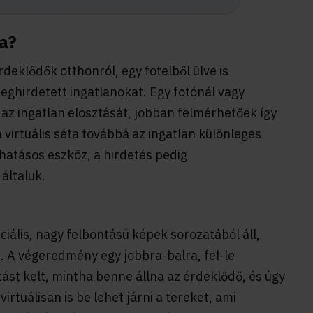
ta?
rdeklődők otthonról, egy fotelből ülve is
ghirdetett ingatlanokat. Egy fotónál vagy
z ingatlan elosztását, jobban felmérhetőek így
a virtuális séta továbbá az ingatlan különleges
hatásos eszköz, a hirdetés pedig
 általuk.
eciális, nagy felbontású képek sorozatából áll,
. A végeredmény egy jobbra-balra, fel-le
ást kelt, mintha benne állna az érdeklődő, és úgy
irtuálisan is be lehet járni a tereket, ami