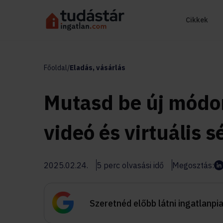
Cikkek
Főoldal
/
Eladás, vásárlás
Mutasd be új módon
videó és virtuális 
2025.02.24.
5 perc olvasási idő
Megosztás:
Szeretnéd előbb látni ingatlanpi