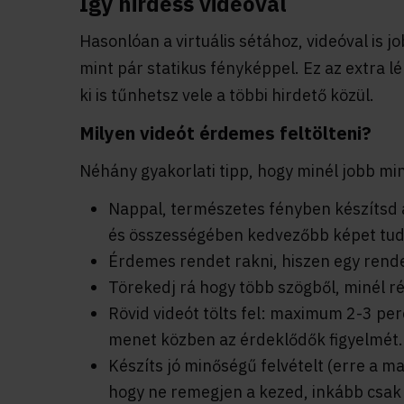
Így hirdess videóval
Hasonlóan a virtuális sétához, videóval is 
mint pár statikus fényképpel. Ez az extra l
ki is tűnhetsz vele a többi hirdető közül.
Milyen videót érdemes feltölteni?
Néhány gyakorlati tipp, hogy minél jobb mi
Nappal, természetes fényben készítsd a
és összességében kedvezőbb képet tudsz
Érdemes rendet rakni, hiszen egy rend
Törekedj rá hogy több szögből, minél r
Rövid videót tölts fel: maximum 2-3 per
menet közben az érdeklődők figyelmét.
Készíts jó minőségű felvételt (erre a m
hogy ne remegjen a kezed, inkább csak 