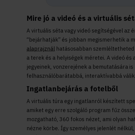
Mire jó a videó és a virtuális sé
A virtuális séta vagy videó segítségével az é
“bejárhatják” és jobban megismerhetik a me
alaprajznál
hatásosabban szemléltetheted a
a terek és a helyiségek méretei. A videó és 
jegyeinek, vonzerejének a bemutatására is 
felhasználóbarátabbá, interaktívabbá válik
Ingatlanbejárás a fotelből
A virtuális túra egy ingatlanról készített sp
amiket egy erre szolgáló program fűz össze
mozgatható, 360 fokos nézet, ami olyan hat
nézne körbe. Így személyes jelenlét nélkül, v