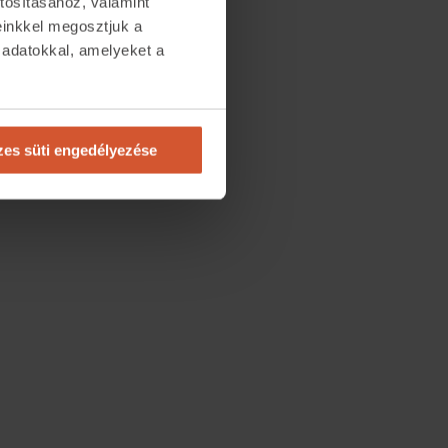
tosításához, valamint
einkkel megosztjuk a
 adatokkal, amelyeket a
.
es süti engedélyezése