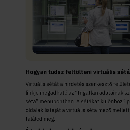
Hogyan tudsz feltölteni virtuális sét
Virtuális sétát a hirdetés szerkesztő felületé
linkje megadható az “Ingatlan adatainak sze
séta” menüpontban. A sétákat különböző pr
oldalak listáját a virtuális séta mező mellet
találod meg.