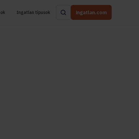
ingatlan.com
rok
Ingatlan típusok