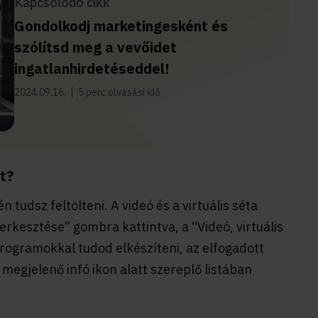
Kapcsolódó cikk
Gondolkodj marketingesként és
szólítsd meg a vevőidet
ingatlanhirdetéseddel!
2024.09.16.
5 perc olvasási idő
át?
n tudsz feltölteni. A videó és a virtuális séta
rkesztése” gombra kattintva, a “Videó, virtuális
ogramokkal tudod elkészíteni, az elfogadott
t megjelenő infó ikon alatt szereplő listában