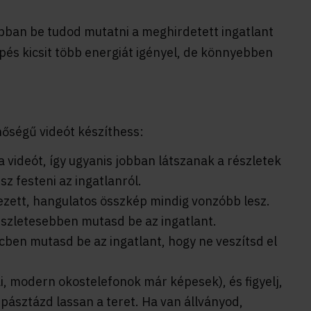
jobban be tudod mutatni a meghirdetett ingatlant
épés kicsit több energiát igényel, de könnyebben
nőségű videót készíthess:
 videót, így ugyanis jobban látszanak a részletek
 festeni az ingatlanról.
ezett, hangulatos összkép mindig vonzóbb lesz.
észletesebben mutasd be az ingatlant.
cben mutasd be az ingatlant, hogy ne veszítsd el
ai, modern okostelefonok már képesek), és figyelj,
pásztázd lassan a teret. Ha van állványod,