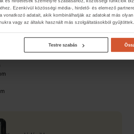
mak és hirdetések személyre szabásához, közösségi funkciók biz
hez. Ezenkívül közösségi média-, hirdető- és elemező partner
i?
a vonatkozó adatait, akik kombinálhatják az adatokat más olyan
lkészíteni, aminek a pontos menetéről bővebben
kra vagy az általuk használt más szolgáltatásokból gyűjtöttek
közül a legnépszerűbbek:
Testre szabás
Össz
m
com
om