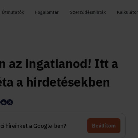
Útmutatók
Fogalomtár
Szerződésminták
Kalkuláto
 az ingatlanod! Itt a
séta a hirdetésekben
aci híreinket a Google-ben?
Beállítom