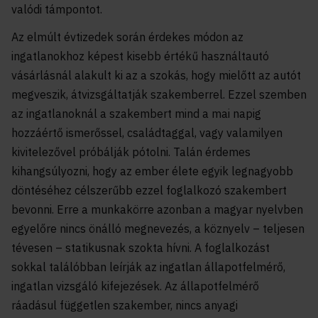
valódi támpontot.
Az elmúlt évtizedek során érdekes módon az
ingatlanokhoz képest kisebb értékű használtautó
vásárlásnál alakult ki az a szokás, hogy mielőtt az autót
megveszik, átvizsgáltatják szakemberrel. Ezzel szemben
az ingatlanoknál a szakembert mind a mai napig
hozzáértő ismerőssel, családtaggal, vagy valamilyen
kivitelezővel próbálják pótolni. Talán érdemes
kihangsúlyozni, hogy az ember élete egyik legnagyobb
döntéséhez célszerűbb ezzel foglalkozó szakembert
bevonni. Erre a munkakörre azonban a magyar nyelvben
egyelőre nincs önálló megnevezés, a köznyelv – teljesen
tévesen – statikusnak szokta hívni. A foglalkozást
sokkal találóbban leírják az ingatlan állapotfelmérő,
ingatlan vizsgáló kifejezések. Az állapotfelmérő
ráadásul független szakember, nincs anyagi