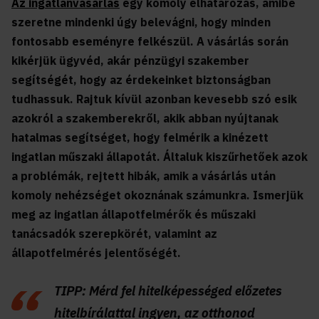
Az ingatlanvásárlás
egy komoly elhatározás, amibe
szeretne mindenki úgy belevágni, hogy minden
fontosabb eseményre felkészül. A vásárlás során
kikérjük ügyvéd, akár pénzügyi szakember
segítségét, hogy az érdekeinket biztonságban
tudhassuk. Rajtuk kívül azonban kevesebb szó esik
azokról a szakemberekről, akik abban nyújtanak
hatalmas segítséget, hogy felmérik a kinézett
ingatlan műszaki állapotát. Általuk kiszűrhetőek azok
a problémák, rejtett hibák, amik a vásárlás után
komoly nehézséget okoznának számunkra. Ismerjük
meg az ingatlan állapotfelmérők és műszaki
tanácsadók szerepkörét, valamint az
állapotfelmérés jelentőségét.
TIPP: Mérd fel hitelképességed előzetes
hitelbírálattal ingyen, az otthonod