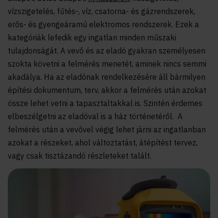
vízszigetelés, fűtés-, víz, csatorna- és gázrendszerek,
erős- és gyengeáramú elektromos rendszerek. Ezek a
kategóriák lefedik egy ingatlan minden műszaki
tulajdonságát. A vevő és az eladó gyakran személyesen
szokta követni a felmérés menetét, aminek nincs semmi
akadálya. Ha az eladónak rendelkezésére áll bármilyen
építési dokumentum, terv, akkor a felmérés után azokat
össze lehet vetni a tapasztaltakkal is. Szintén érdemes
elbeszélgetni az eladóval is a ház történetéről. A
felmérés után a vevővel végig lehet járni az ingatlanban
azokat a részeket, ahol változtatást, átépítést tervez,
vagy csak tisztázandó részleteket talált.