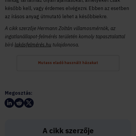
mindig tartalmaz olyan ajánlásokat, amelyeket csak
később kell, vagy érdemes elvégezni. Ebben az esetben
az írásos anyag útmutató lehet a későbbiekre.
A cikk szerzője Hermann Zoltán villamosmérnök, az
ingatlanállapot-felmérés területén komoly tapasztalattal
bíró
lakásfelmérés.hu
tulajdonosa.
Mutass eladó használt házakat
Megosztás:
A cikk szerzője