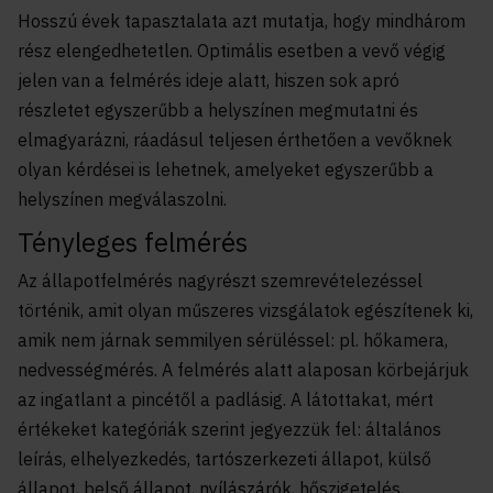
Hosszú évek tapasztalata azt mutatja, hogy mindhárom
rész elengedhetetlen. Optimális esetben a vevő végig
jelen van a felmérés ideje alatt, hiszen sok apró
részletet egyszerűbb a helyszínen megmutatni és
elmagyarázni, ráadásul teljesen érthetően a vevőknek
olyan kérdései is lehetnek, amelyeket egyszerűbb a
helyszínen megválaszolni.
Tényleges felmérés
Az állapotfelmérés nagyrészt szemrevételezéssel
történik, amit olyan műszeres vizsgálatok egészítenek ki,
amik nem járnak semmilyen sérüléssel: pl. hőkamera,
nedvességmérés. A felmérés alatt alaposan körbejárjuk
az ingatlant a pincétől a padlásig. A látottakat, mért
értékeket kategóriák szerint jegyezzük fel: általános
leírás, elhelyezkedés, tartószerkezeti állapot, külső
állapot, belső állapot,
nyílászárók
, hőszigetelés,