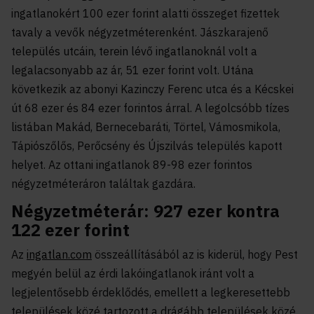
ingatlanokért 100 ezer forint alatti összeget fizettek
tavaly a vevők négyzetméterenként. Jászkarajenő
település utcáin, terein lévő ingatlanoknál volt a
legalacsonyabb az ár, 51 ezer forint volt. Utána
következik az abonyi Kazinczy Ferenc utca és a Kécskei
út 68 ezer és 84 ezer forintos árral. A legolcsóbb tízes
listában Makád, Bernecebaráti, Törtel, Vámosmikola,
Tápiószőlős, Perőcsény és Újszilvás település kapott
helyet. Az ottani ingatlanok 89-98 ezer forintos
négyzetméteráron találtak gazdára.
Négyzetméterár: 927 ezer kontra
122 ezer forint
Az
ingatlan.com
összeállításából az is kiderül, hogy Pest
megyén belül az érdi lakóingatlanok iránt volt a
legjelentősebb érdeklődés, emellett a legkeresettebb
települések közé tartozott a drágább települések közé