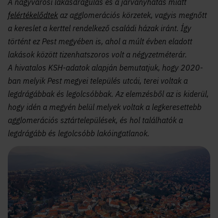
A nagyvárosi lakásdrágulás és a járványhatás miatt
felértékelődtek
az agglomerációs körzetek, vagyis megnőtt
a kereslet a kerttel rendelkező családi házak iránt. Így
történt ez Pest megyében is, ahol a múlt évben eladott
lakások között tizenhatszoros volt a négyzetméterár.
A hivatalos KSH-adatok alapján bemutatjuk, hogy 2020-
ban melyik Pest megyei település utcái, terei voltak a
legdrágábbak és legolcsóbbak. Az elemzésből az is kiderül,
hogy idén a megyén belül melyek voltak a legkeresettebb
agglomerációs sztártelepülések, és hol találhatók a
legdrágább és legolcsóbb lakóingatlanok.