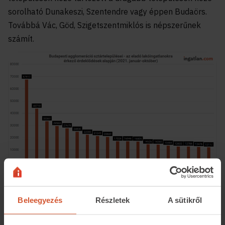
sorolható Dunakeszi, Szentendre vagy éppen Budaörs.
Továbbá Vác, Göd, Szigetszentmiklós is népszerűnek
számít.
Beleegyezés
Részletek
A sütikről
Az átlagos kínálati négyzetméterárak alapján felállított
rangsort Remeteszőlős kimagasló eredménnyel vezeti