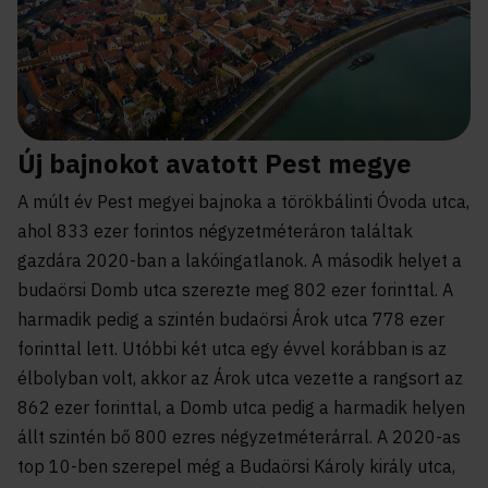
Új bajnokot avatott Pest megye
A múlt év Pest megyei bajnoka a törökbálinti Óvoda utca,
ahol 833 ezer forintos négyzetméteráron találtak
gazdára 2020-ban a lakóingatlanok. A második helyet a
budaörsi Domb utca szerezte meg 802 ezer forinttal. A
harmadik pedig a szintén budaörsi Árok utca 778 ezer
forinttal lett. Utóbbi két utca egy évvel korábban is az
élbolyban volt, akkor az Árok utca vezette a rangsort az
862 ezer forinttal, a Domb utca pedig a harmadik helyen
állt szintén bő 800 ezres négyzetméterárral. A 2020-as
top 10-ben szerepel még a Budaörsi Károly király utca,