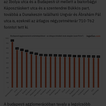
az Ibolya utca és a Budapesti út mellett a biatorbágyi
Káposztáskert utca és a szentendrei Bükkös part,
továbbá a Dunakeszin található Ungvár és Ábrahám Pál
utca is, ezeknél az átlagos négyzetméterár 710-762
forintot tett ki.
A budapesti agglomerációban tavaly a legolcsóbb