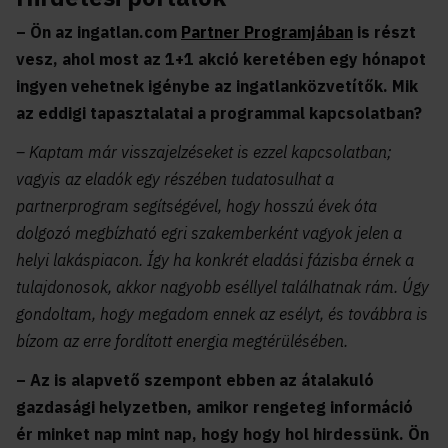
– Ön az ingatlan.com
Partner Programjában
is részt
vesz, ahol most az 1+1 akció keretében egy hónapot
ingyen vehetnek igénybe az ingatlanközvetítők. Mik
az eddigi tapasztalatai a programmal kapcsolatban?
– Kaptam már visszajelzéseket is ezzel kapcsolatban;
vagyis az eladók egy részében tudatosulhat a
partnerprogram segítségével, hogy hosszú évek óta
dolgozó megbízható egri szakemberként vagyok jelen a
helyi lakáspiacon. Így ha konkrét eladási fázisba érnek a
tulajdonosok, akkor nagyobb eséllyel találhatnak rám. Úgy
gondoltam, hogy megadom ennek az esélyt, és továbbra is
bízom az erre fordított energia megtérülésében.
– Az is alapvető szempont ebben az átalakuló
gazdasági helyzetben, amikor rengeteg információ
ér minket nap mint nap, hogy hogy hol hirdessünk. Ön