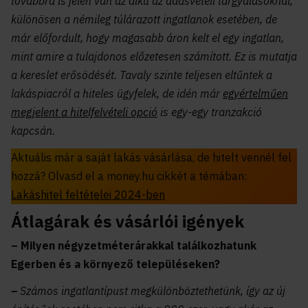
továbbra is jelen van az alku az adásvételi tárgyalásoknál,
különösen a némileg túlárazott ingatlanok esetében, de
már előfordult, hogy magasabb áron kelt el egy ingatlan,
mint amire a tulajdonos előzetesen számított. Ez is mutatja
a kereslet erősödését. Tavaly szinte teljesen eltűntek a
lakáspiacról a hiteles ügyfelek, de idén már
egyértelműen
megjelent a hitelfelvételi opció
is egy-egy tranzakció
kapcsán.
Aktuális már a saját lakás vásárlása, de hitelt vennél fel
hozzá? Olvasd el a money.hu cikkét a témában:
Lakáshitel feltételei 2024-ben
Átlagárak és vásárlói igények
– Milyen négyzetméterárakkal találkozhatunk
Egerben és a környező településeken?
–
Számos ingatlantípust megkülönböztethetünk, így az új