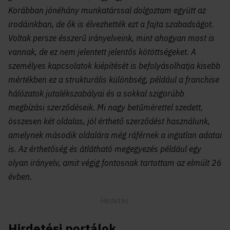
Korábban jónéhány munkatárssal dolgoztam együtt az
irodáinkban, de ők is élvezhették ezt a fajta szabadságot.
Voltak persze ésszerű irányelveink, mint ahogyan most is
vannak, de ez nem jelentett jelentős kötöttségeket. A
személyes kapcsolatok kiépítését is befolyásolhatja kisebb
mértékben ez a strukturális különbség, például a franchise
hálózatok jutalékszabályai és a sokkal szigorúbb
megbízási szerződéseik. Mi nagy betűmérettel szedett,
összesen két oldalas, jól érthető szerződést használunk,
amelynek második oldalára még ráférnek a ingatlan adatai
is. Az érthetőség és átlátható megegyezés például egy
olyan irányelv, amit végig fontosnak tartottam az elmúlt 26
évben.
Hirdetési portálok