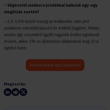
– Végezetül mekkora jutalékkal kalkulál egy-egy
megbízás esetén?
– 2,5-3,5% között mozog az értékesítés után járó
jutalékom szerződéstípustól és értéktől függően. Ritkán,
amikor egy visszatérő ügyfél nagyobb értékű ingatlanát
árulom, akkor 2%-os díjazásban állapodunk meg. Ez a
legalsó határ.
Mutass eladó egri lakásokat
Megosztás: