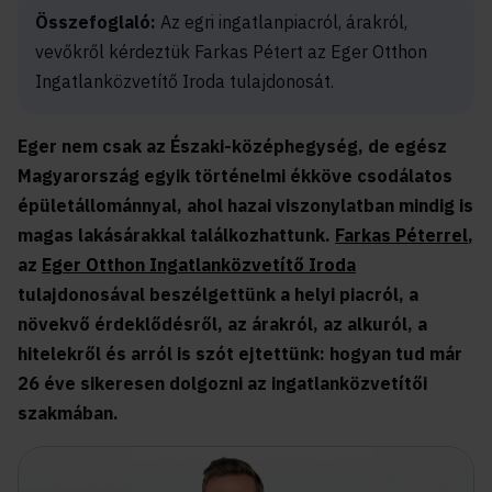
Összefoglaló:
Az egri ingatlanpiacról, árakról,
vevőkről kérdeztük Farkas Pétert az Eger Otthon
Ingatlanközvetítő Iroda tulajdonosát.
Eger nem csak az Északi-középhegység, de egész
Magyarország egyik történelmi ékköve csodálatos
épületállománnyal, ahol hazai viszonylatban mindig is
magas lakásárakkal találkozhattunk.
Farkas Péterrel
,
az
Eger Otthon Ingatlanközvetítő Iroda
tulajdonosával beszélgettünk a helyi piacról, a
növekvő érdeklődésről, az árakról, az alkuról, a
hitelekről és arról is szót ejtettünk: hogyan tud már
26 éve sikeresen dolgozni az ingatlanközvetítői
szakmában.