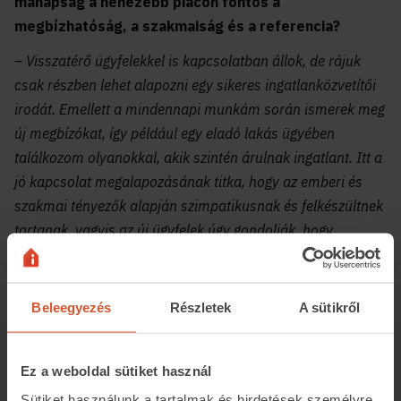
manapság a nehezebb piacon fontos a
megbízhatóság, a szakmaiság és a referencia?
– Visszatérő ügyfelekkel is kapcsolatban állok, de rájuk
csak részben lehet alapozni egy sikeres ingatlanközvetítői
irodát. Emellett a mindennapi munkám során ismerek meg
új megbízókat, így például egy eladó lakás ügyében
találkozom olyanokkal, akik szintén árulnak ingatlant. Itt a
jó kapcsolat megalapozásának titka, hogy az emberi és
szakmai tényezők alapján szimpatikusnak és felkészültnek
tartanak, vagyis az új ügyfelek úgy gondolják, hogy
valóban segíteni fogok nekik, mert megbízható és alapos
munkát végzek majd.
Beleegyezés
Részletek
A sütikről
Sokat számít a több évtizedes rutin, amellyel
rendelkezem, hiszen sok esetben a
Ez a weboldal sütiket használ
tanácsadói kvalitás nem is tanulható,
Sütiket használunk a tartalmak és hirdetések személyre