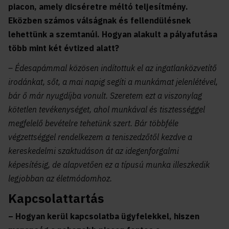
piacon, amely dicséretre méltó teljesítmény.
Eközben számos válságnak és fellendülésnek
lehettünk a szemtanúi. Hogyan alakult a pályafutása
több mint két évtized alatt?
– Édesapámmal közösen indítottuk el az ingatlanközvetítő
irodánkat, sőt, a mai napig segíti a munkámat jelenlétével,
bár ő már nyugdíjba vonult. Szeretem ezt a viszonylag
kötetlen tevékenységet, ahol munkával és tisztességgel
megfelelő bevételre tehetünk szert. Bár többféle
végzettséggel rendelkezem a teniszedzőtől kezdve a
kereskedelmi szaktudáson át az idegenforgalmi
képesítésig, de alapvetően ez a típusú munka illeszkedik
legjobban az életmódomhoz.
Kapcsolattartás
– Hogyan kerül kapcsolatba ügyfelekkel, hiszen