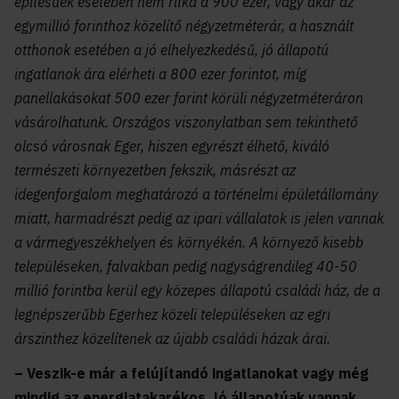
építésűek esetében nem ritka a 900 ezer, vagy akár az
egymillió forinthoz közelítő négyzetméterár, a használt
otthonok esetében a jó elhelyezkedésű, jó állapotú
ingatlanok ára elérheti a 800 ezer forintot, míg
panellakásokat 500 ezer forint körüli négyzetméteráron
vásárolhatunk. Országos viszonylatban sem tekinthető
olcsó városnak Eger, hiszen egyrészt élhető, kiváló
természeti környezetben fekszik, másrészt az
idegenforgalom meghatározó a történelmi épületállomány
miatt, harmadrészt pedig az ipari vállalatok is jelen vannak
a vármegyeszékhelyen és környékén. A környező kisebb
településeken, falvakban pedig nagyságrendileg 40-50
millió forintba kerül egy közepes állapotú családi ház, de a
legnépszerűbb Egerhez közeli településeken az egri
árszinthez közelítenek az újabb családi házak árai.
– Veszik-e már a felújítandó ingatlanokat vagy még
mindig az energiatakarékos, jó állapotúak vannak