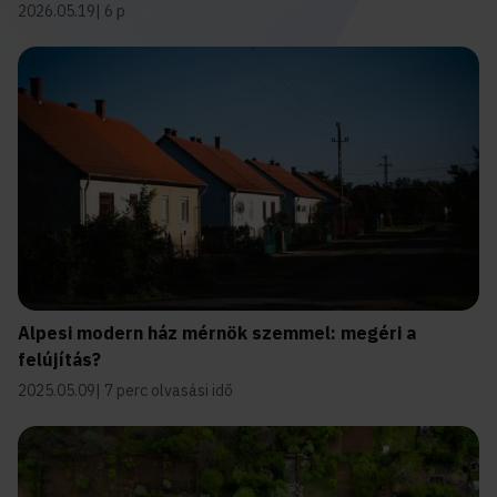
2026.05.19
6 p
Alpesi modern ház mérnök szemmel: megéri a
felújítás?
2025.05.09
7 perc olvasási idő