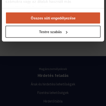
számukra vagy az általuk használt más
szolgáltatásokból gyűjtöttek.
Támogatott tartalom
Összes süti engedélyezése
Tudod, mit veszel? Így segít az ingatlanmérnök az
adásvételben
Testre szabás
2024.09.20
3 perc olvasási idő
Magánszemélyeknek
Hirdetés feladás
Árak és hirdetési lehetőségek
Fizetési lehetőségek
Hirdetőtábla