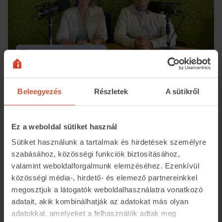
Támogatott tartalom
Milliós kiadásoktól és hibáktól óvhat meg az
ingatlanmérnök – tudósítás az élő adásról
Beleegyezés
Részletek
A sütikről
2024.10.09
4 perc olvasási idő
Ez a weboldal sütiket használ
Sütiket használunk a tartalmak és hirdetések személyre
szabásához, közösségi funkciók biztosításához,
valamint weboldalforgalmunk elemzéséhez. Ezenkívül
közösségi média-, hirdető- és elemező partnereinkkel
megosztjuk a látogatók weboldalhasználatra vonatkozó
adatait, akik kombinálhatják az adatokat más olyan
adatokkal, amelyeket a felhasználók adtak meg