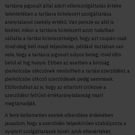
tartásra jogosult által adott ellenszolgáltatás értéke
tekintetében a tartásra kötelezett szolgáltatása
aránytalanul csekély értékű. Van persze ez alól is
kivétel, mikor a tartásra kötelezett azon tudatban
vállalta a tartási kötelezettséget, hogy azt csupán csak
rövid ideig kell majd teljesítenie, például tisztában van
vele, hogy a tartásra jogosult súlyos beteg, rövid időn
belül el fog hunyni. Ebben az esetben a bíróság
jóerkölcsbe ütközőnek minősítheti a tartási szerződést, a
jóerkölcsbe ütköző szerződések pedig semmisek.
Előfordulhat az is, hogy az eltartott örökösei a
szerződést feltűnő értékaránytalanság miatt
megtámadják.
A fenti kellemetlen esetek elkerülése érdekében
javaslom, hogy a szerződés teljeskörűen szabályozza a
nyújtott szolgáltatások körét, azok ellenértékét,