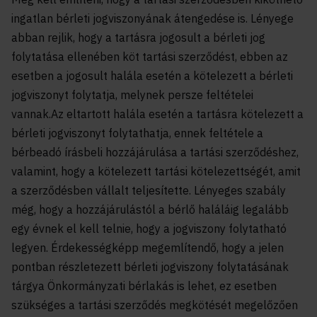
ingatlan bérleti jogviszonyának átengedése is. Lényege
abban rejlik, hogy a tartásra jogosult a bérleti jog
folytatása ellenében köt tartási szerződést, ebben az
esetben a jogosult halála esetén a kötelezett a bérleti
jogviszonyt folytatja, melynek persze feltételei
vannak.Az eltartott halála esetén a tartásra kötelezett a
bérleti jogviszonyt folytathatja, ennek feltétele a
bérbeadó írásbeli hozzájárulása a tartási szerződéshez,
valamint, hogy a kötelezett tartási kötelezettségét, amit
a szerződésben vállalt teljesítette. Lényeges szabály
még, hogy a hozzájárulástól a bérlő haláláig legalább
egy évnek el kell telnie, hogy a jogviszony folytatható
legyen. Érdekességképp megemlítendő, hogy a jelen
pontban részletezett bérleti jogviszony folytatásának
tárgya Önkormányzati bérlakás is lehet, ez esetben
szükséges a tartási szerződés megkötését megelőzően