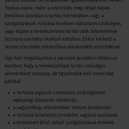
persze mindkét fél érdekeinek figyelembevétele mellett.
Tipikus esete, mikor a szerződés még célját képes
betölteni, azonban a tartás mértékében, vagy a
szolgáltatások nyújtása körében változtatni szükséges,
vagy éppen a természetbeni tartás válik lehetetlenné
bizonyos személyi okokból adódóan. Ekkor kérhető a
tartási szerződés módosítása életjáradéki szerződéssé.
Úgy kell megállapítani a pénzbeli járadékot ebben az
esetben, hogy a természetbeni tartás valóságos
ellenértékét mutassa, de figyelembe kell venni még
például
a tartásra jogosult személyes szükségleteit,
egészségi állapotát, életkorát,;
a vagyontárgy ellenértékét, melyet átruháztak;
a tartásra kötelezett jövedelmi, vagyoni viszonyait;
a kötelezett által vállalt szolgáltatások értékét,