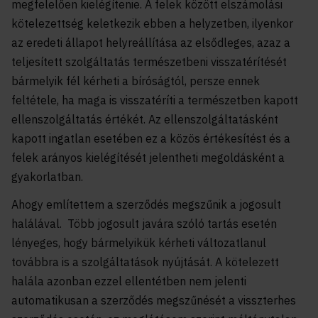
megfelelően kielégítenie. A felek között elszámolási
kötelezettség keletkezik ebben a helyzetben, ilyenkor
az eredeti állapot helyreállítása az elsődleges, azaz a
teljesített szolgáltatás természetbeni visszatérítését
bármelyik fél kérheti a bíróságtól, persze ennek
feltétele, ha maga is visszatéríti a természetben kapott
ellenszolgáltatás értékét. Az ellenszolgáltatásként
kapott ingatlan esetében ez a közös értékesítést és a
felek arányos kielégítését jelentheti megoldásként a
gyakorlatban.
Ahogy említettem a szerződés megszűnik a jogosult
halálával. Több jogosult javára szóló tartás esetén
lényeges, hogy bármelyikük kérheti változatlanul
továbbra is a szolgáltatások nyújtását. A kötelezett
halála azonban ezzel ellentétben nem jelenti
automatikusan a szerződés megszűnését a visszterhes