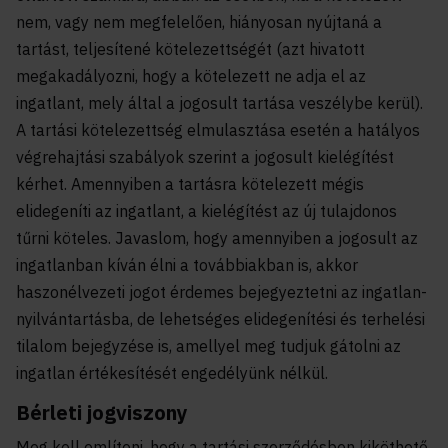
nem, vagy nem megfelelően, hiányosan nyújtaná a
tartást, teljesítené kötelezettségét (azt hivatott
megakadályozni, hogy a kötelezett ne adja el az
ingatlant, mely által a jogosult tartása veszélybe kerül).
A tartási kötelezettség elmulasztása esetén a hatályos
végrehajtási szabályok szerint a jogosult kielégítést
kérhet. Amennyiben a tartásra kötelezett mégis
elidegeníti az ingatlant, a kielégítést az új tulajdonos
tűrni köteles. Javaslom, hogy amennyiben a jogosult az
ingatlanban kíván élni a továbbiakban is, akkor
haszonélvezeti jogot érdemes bejegyeztetni az ingatlan-
nyilvántartásba, de lehetséges elidegenítési és terhelési
tilalom bejegyzése is, amellyel meg tudjuk gátolni az
ingatlan értékesítését engedélyünk nélkül.
Bérleti jogviszony
Meg kell említeni, hogy a tartási szerződésben kiköthető