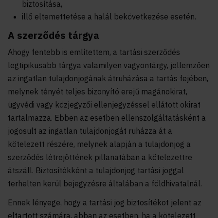
biztosítása,
illő eltemettetése a halál bekövetkezése esetén.
A szerződés tárgya
Ahogy fentebb is említettem, a tartási szerződés
legtipikusabb tárgya valamilyen vagyontárgy, jellemzően
az ingatlan tulajdonjogának átruházása a tartás fejében,
melynek tényét teljes bizonyító erejű magánokirat,
ügyvédi vagy közjegyzői ellenjegyzéssel ellátott okirat
tartalmazza. Ebben az esetben ellenszolgáltatásként a
jogosult az ingatlan tulajdonjogát ruházza át a
kötelezett részére, melynek alapján a tulajdonjog a
szerződés létrejöttének pillanatában a kötelezettre
átszáll. Biztosítékként a tulajdonjog tartási joggal
terhelten kerül bejegyzésre általában a földhivatalnál.
Ennek lényege, hogy a tartási jog biztosítékot jelent az
eltartott számára, abban az esetben, ha a kötelezett