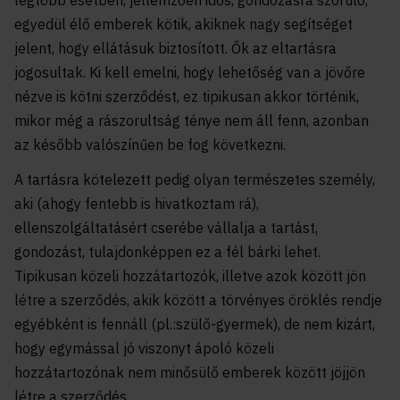
legtöbb esetben, jellemzően idős, gondozásra szoruló,
egyedül élő emberek kötik, akiknek nagy segítséget
jelent, hogy ellátásuk biztosított. Ők az eltartásra
jogosultak. Ki kell emelni, hogy lehetőség van a jövőre
nézve is kötni szerződést, ez tipikusan akkor történik,
mikor még a rászorultság ténye nem áll fenn, azonban
az később valószínűen be fog következni.
A tartásra kötelezett pedig olyan természetes személy,
aki (ahogy fentebb is hivatkoztam rá),
ellenszolgáltatásért cserébe vállalja a tartást,
gondozást, tulajdonképpen ez a fél bárki lehet.
Tipikusan közeli hozzátartozók, illetve azok között jön
létre a szerződés, akik között a törvényes öröklés rendje
egyébként is fennáll (pl.:szülő-gyermek), de nem kizárt,
hogy egymással jó viszonyt ápoló közeli
hozzátartozónak nem minősülő emberek között jöjjön
létre a szerződés.