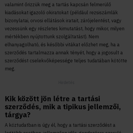
valamint őrizzük meg a tartás kapcsán felmerülő
kiadásokat igazoló okiratokat (például rezsiszámlák
bizonylatai, orvosi ellátások iratait, zárójelentést, vagy
vezessünk egy részletes kimutatást, hogy mikor, milyen
mértékben nyújtottunk szolgáltatást). Nem
elhanyagolható, és későbbi vitákat előzhet meg, ha a
szerződés tartalmazza annak tényét, hogy a jogosult a
szerződést cselekvőképessége teljes tudatában kötötte
meg.
Kik között jön létre a tartási
szerződés, mik a tipikus jellemzői,
tárgya?
A köztudatban is úgy él, hogy a tartási szerződést a