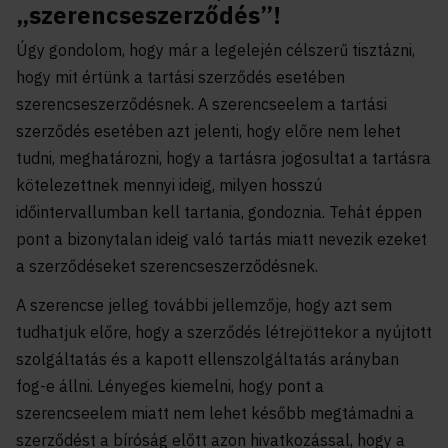
„szerencseszerződés”!
Úgy gondolom, hogy már a legelején célszerű tisztázni,
hogy mit értünk a tartási szerződés esetében
szerencseszerződésnek. A szerencseelem a tartási
szerződés esetében azt jelenti, hogy előre nem lehet
tudni, meghatározni, hogy a tartásra jogosultat a tartásra
kötelezettnek mennyi ideig, milyen hosszú
időintervallumban kell tartania, gondoznia. Tehát éppen
pont a bizonytalan ideig való tartás miatt nevezik ezeket
a szerződéseket szerencseszerződésnek.
A szerencse jelleg további jellemzője, hogy azt sem
tudhatjuk előre, hogy a szerződés létrejöttekor a nyújtott
szolgáltatás és a kapott ellenszolgáltatás arányban
fog-e állni. Lényeges kiemelni, hogy pont a
szerencseelem miatt nem lehet később megtámadni a
szerződést a bíróság előtt azon hivatkozással, hogy a