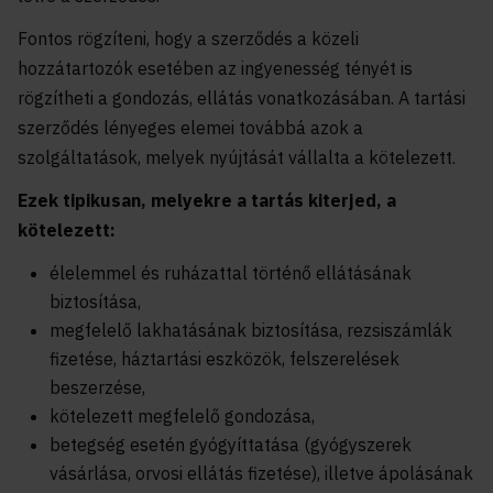
Fontos rögzíteni, hogy a szerződés a közeli
hozzátartozók esetében az ingyenesség tényét is
rögzítheti a gondozás, ellátás vonatkozásában. A tartási
szerződés lényeges elemei továbbá azok a
szolgáltatások, melyek nyújtását vállalta a kötelezett.
Ezek tipikusan, melyekre a tartás kiterjed, a
kötelezett:
élelemmel és ruházattal történő ellátásának
biztosítása,
megfelelő lakhatásának biztosítása, rezsiszámlák
fizetése, háztartási eszközök, felszerelések
beszerzése,
kötelezett megfelelő gondozása,
betegség esetén gyógyíttatása (gyógyszerek
vásárlása, orvosi ellátás fizetése), illetve ápolásának