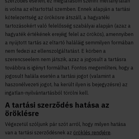
szerződés esetén, ez meglátásom szerint méltánytalan
is volna az eltartottal szemben. Ennek alapján a tartási
kötelezettség az örökösre átszáll, a hagyatéki
tartozásokért való felelősség szabályai alapján (azaz a
hagyaték értékének erejéig felel az örökös), amennyiben
a nyújtott tartás az eltartó haláláig semmilyen formában
nem fedezi az ellenszolgáltatást. E körben a
szerencseelem nem játszik, azaz a jogosult a tartásra
továbbra is igényt formálhat. Fontos megemlíteni, hogy a
jogosult halála esetén a tartási jogot (valamint a
haszonélvezeti jogot, ha került ilyen is bejegyzésre) az
ingatlan-nyilvántartásból törölni kell.
A tartási szerződés hatása az
öröklésre
Végezetül szóljunk pár szót arról, hogy milyen hatása
van a tartási szerződésnek az
öröklés rendjére
.