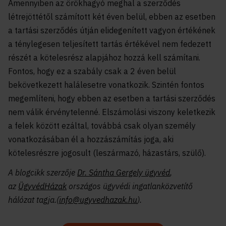
Amennyiben az örökhagyó meghal a szerződés
létrejöttétől számított két éven belül, ebben az esetben
a tartási szerződés útján elidegenített vagyon értékének
a ténylegesen teljesített tartás értékével nem fedezett
részét a kötelesrész alapjához hozzá kell számítani.
Fontos, hogy ez a szabály csak a 2 éven belül
bekövetkezett halálesetre vonatkozik. Szintén fontos
megemlíteni, hogy ebben az esetben a tartási szerződés
nem válik érvénytelenné. Elszámolási viszony keletkezik
a felek között ezáltal, továbbá csak olyan személy
vonatkozásában él a hozzászámítás joga, aki
kötelesrészre jogosult (leszármazó, házastárs, szülő).
A blogcikk szerzője
Dr. Sántha Gergely ügyvéd
,
az
ÜgyvédHázak
országos ügyvédi ingatlanközvetítő
hálózat tagja.(
info@ugyvedhazak.hu
).