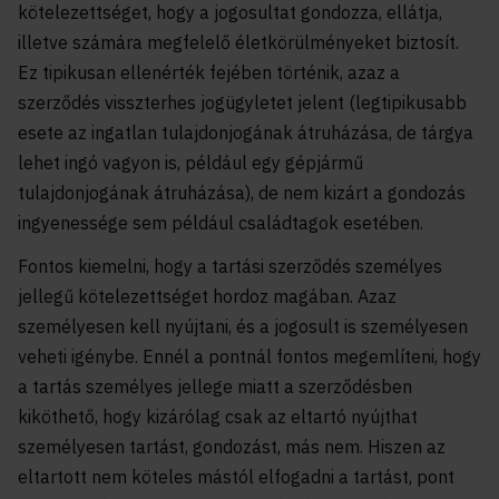
kötelezettséget, hogy a jogosultat gondozza, ellátja,
illetve számára megfelelő életkörülményeket biztosít.
Ez tipikusan ellenérték fejében történik, azaz a
szerződés visszterhes jogügyletet jelent (legtipikusabb
esete az ingatlan tulajdonjogának átruházása, de tárgya
lehet ingó vagyon is, például egy gépjármű
tulajdonjogának átruházása), de nem kizárt a gondozás
ingyenessége sem például családtagok esetében.
Fontos kiemelni, hogy a tartási szerződés személyes
jellegű kötelezettséget hordoz magában. Azaz
személyesen kell nyújtani, és a jogosult is személyesen
veheti igénybe. Ennél a pontnál fontos megemlíteni, hogy
a tartás személyes jellege miatt a szerződésben
kiköthető, hogy kizárólag csak az eltartó nyújthat
személyesen tartást, gondozást, más nem. Hiszen az
eltartott nem köteles mástól elfogadni a tartást, pont