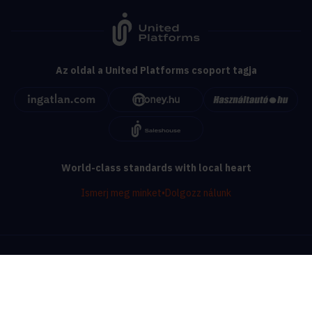
Az oldal a United Platforms csoport tagja
World-class standards with local heart
Ismerj meg minket
•
Dolgozz nálunk
© ingatlan.com - 1999 - 2026