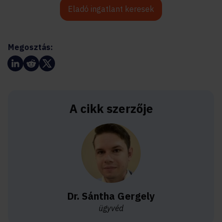
Eladó ingatlant keresek
Megosztás:
A cikk szerzője
Dr. Sántha Gergely
ügyvéd