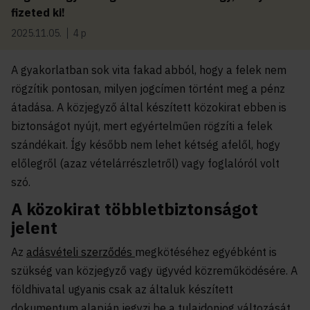
fizeted ki!
2025.11.05.
4 p
A gyakorlatban sok vita fakad abból, hogy a felek nem
rögzítik pontosan, milyen jogcímen történt meg a pénz
átadása. A közjegyző által készített közokirat ebben is
biztonságot nyújt, mert egyértelműen rögzíti a felek
szándékait. Így később nem lehet kétség afelől, hogy
előlegről (azaz vételárrészletről) vagy foglalóról volt
szó.
A közokirat többletbiztonságot
jelent
Az
adásvételi szerződés
megkötéséhez egyébként is
szükség van közjegyző vagy ügyvéd közreműködésére. A
földhivatal ugyanis csak az általuk készített
dokumentum alapján jegyzi be a tulajdonjog változását.