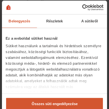
olyan dokumentumot ír alá, amelynek a tartalmát nem
ismeri teljes mértékben.
A közjegyző nemcsak a teljes szerződés
közokiratba
Beleegyezés
Részletek
A sütikről
foglalásával
nyújt védelmet, hanem egyoldalú
kötelezettségvállaló nyilatkozatok esetében is. Ilyen
Ez a weboldal sütiket használ
például, amikor az eladó közjegyző előtt vállalja, hogy
Sütiket használunk a tartalmak és hirdetések személyre
határidőre
kiüríti az ingatlant,
vagy a vevő kötelezi magát
szabásához, közösségi funkciók biztosításához,
a vételár kifizetésére.
valamint weboldalforgalmunk elemzéséhez. Ezenkívül
Ezek a nyilatkozatok ugyanolyan jogi erővel bírnak, és
közösségi média-, hirdető- és elemező partnereinkkel
megosztjuk a látogatók weboldalhasználatra vonatkozó
közvetlenül végrehajthatók, ha az érintett fél nem
adatait, akik kombinálhatják az adatokat más olyan
teljesít. Emellett a közjegyző a kapcsolódó
adatokkal, amelyeket a felhasználók adtak meg
adminisztrációt is intézi: elkészíti és benyújtja az
számukra vagy az általuk használt más
ingatlannyilvántartási kérelmet, előkészíti a NAV-
szolgáltatásokból gyűjtöttek.
adatlapokat és minden egyéb szükséges iratot.
Összes süti engedélyezése