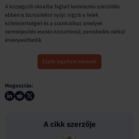
A közjegyzői okiratba foglalt kivitelezési szerződés
ebben is biztosítékot nyújt: rögzíti a felek
kötelezettségeit és a szankciókat, amelyek
nemteljesítés esetén közvetlenül, pereskedés nélkül
érvényesíthetők.
Eladó ingatlant keresek
Megosztás:
A cikk szerzője