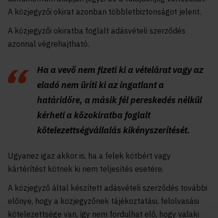
A közjegyzői okirat azonban többletbiztonságot jelent.
A közjegyzői okiratba foglalt adásvételi szerződés
azonnal végrehajtható.
Ha a vevő nem fizeti ki a vételárat vagy az
eladó nem üríti ki az ingatlant a
határidőre, a másik fél pereskedés nélkül
kérheti a közokiratba foglalt
kötelezettségvállalás kikényszerítését.
Ugyanez igaz akkor is, ha a felek kötbért vagy
kártérítést kötnek ki nem teljesítés esetére.
A közjegyző által készített adásvételi szerződés további
előnye, hogy a közjegyzőnek tájékoztatási, felolvasási
kötelezettsége van, így nem fordulhat elő, hogy valaki