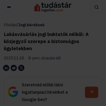
Főoldal
/
Jogi kérdések
Lakásvásárlás jogi buktatók nélkül: A
közjegyző szerepe a biztonságos
ügyletekben
2025.11.18.
4 perc olvasási idő
Szeretnéd előbb látni
ingatlanpiaci híreinket a
Google-ben?