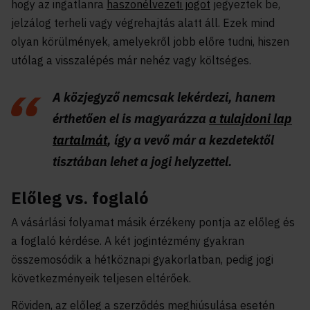
hogy az ingatlanra
haszonélvezeti jogot
jegyeztek be,
jelzálog terheli vagy végrehajtás alatt áll. Ezek mind
olyan körülmények, amelyekről jobb előre tudni, hiszen
utólag a visszalépés már nehéz vagy költséges.
A közjegyző nemcsak lekérdezi, hanem
érthetően el is magyarázza
a tulajdoni lap
tartalmát
, így a vevő már a kezdetektől
tisztában lehet a jogi helyzettel.
Előleg vs. foglaló
A vásárlási folyamat másik érzékeny pontja az előleg és
a foglaló kérdése. A két jogintézmény gyakran
összemosódik a hétköznapi gyakorlatban, pedig jogi
következményeik teljesen eltérőek.
Röviden, az előleg a szerződés meghiúsulása esetén