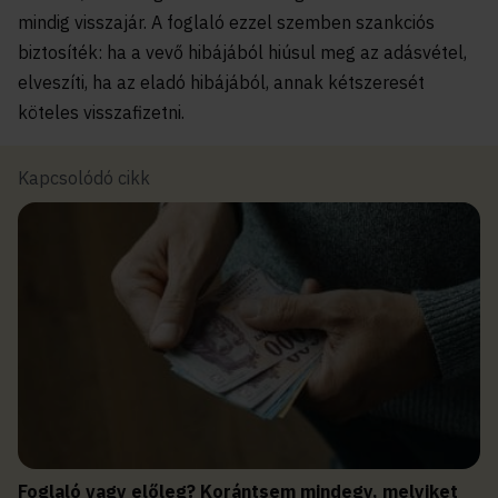
mindig visszajár. A foglaló ezzel szemben szankciós
biztosíték: ha a vevő hibájából hiúsul meg az adásvétel,
elveszíti, ha az eladó hibájából, annak kétszeresét
köteles visszafizetni.
Kapcsolódó cikk
Foglaló vagy előleg? Korántsem mindegy, melyiket