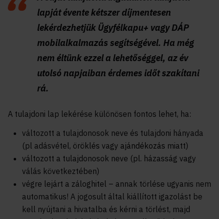
lapját évente kétszer díjmentesen
lekérdezhetjük Ügyfélkapu+ vagy DÁP
mobilalkalmazás segítségével. Ha még
nem éltünk ezzel a lehetőséggel, az év
utolsó napjaiban érdemes időt szakítani
rá.
A tulajdoni lap lekérése különösen fontos lehet, ha:
változott a tulajdonosok neve és tulajdoni hányada
(pl adásvétel,
öröklés
vagy
ajándékozás
miatt)
változott a tulajdonosok neve (pl. házasság vagy
válás következtében)
végre lejárt a záloghitel – annak törlése ugyanis nem
automatikus! A jogosult által kiállított igazolást be
kell nyújtani a hivatalba és kérni a törlést, majd