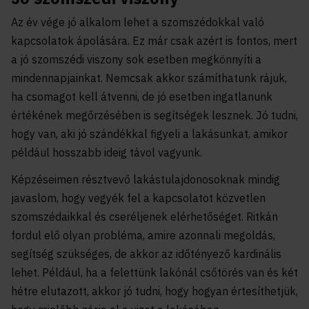
Az év vége jó alkalom lehet a szomszédokkal való
kapcsolatok ápolására. Ez már csak azért is fontos, mert
a jó szomszédi viszony sok esetben megkönnyíti a
mindennapjainkat. Nemcsak akkor számíthatunk rájuk,
ha csomagot kell átvenni, de jó esetben ingatlanunk
értékének megőrzésében is segítségek lesznek. Jó tudni,
hogy van, aki jó szándékkal figyeli a lakásunkat, amikor
például hosszabb ideig távol vagyunk.
Képzéseimen résztvevő lakástulajdonosoknak mindig
javaslom, hogy vegyék fel a kapcsolatot közvetlen
szomszédaikkal és cseréljenek elérhetőséget. Ritkán
fordul elő olyan probléma, amire azonnali megoldás,
segítség szükséges, de akkor az időtényező kardinális
lehet. Például, ha a felettünk lakónál csőtörés van és két
hétre elutazott, akkor jó tudni, hogy hogyan értesíthetjük,