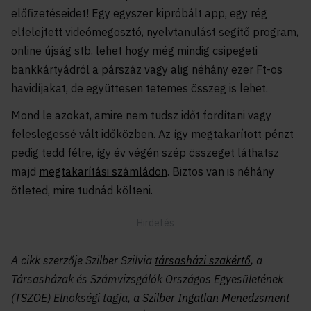
előfizetéseidet! Egy egyszer kipróbált app, egy rég
elfelejtett videómegosztó, nyelvtanulást segítő program,
online újság stb. lehet hogy még mindig csipegeti
bankkártyádról a párszáz vagy alig néhány ezer Ft-os
havidíjakat, de együttesen tetemes összeg is lehet.
Mond le azokat, amire nem tudsz időt fordítani vagy
feleslegessé vált időközben. Az így megtakarított pénzt
pedig tedd félre, így év végén szép összeget láthatsz
majd
megtakarítási számládon
. Biztos van is néhány
ötleted, mire tudnád költeni.
A cikk szerzője Szilber Szilvia
társasházi szakértő
, a
Társasházak és Számvizsgálók Országos Egyesületének
(
TSZOE
) Elnökségi tagja, a
Szilber Ingatlan Menedzsment