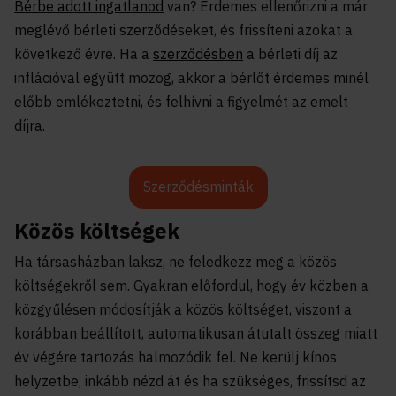
Bérbe adott ingatlanod
van? Érdemes ellenőrizni a már
meglévő bérleti szerződéseket, és frissíteni azokat a
következő évre. Ha a
szerződésben
a bérleti díj az
inflációval együtt mozog, akkor a bérlőt érdemes minél
előbb emlékeztetni, és felhívni a figyelmét az emelt
díjra.
Szerződésminták
Közös költségek
Ha társasházban laksz, ne feledkezz meg a közös
költségekről sem. Gyakran előfordul, hogy év közben a
közgyűlésen módosítják a közös költséget, viszont a
korábban beállított, automatikusan átutalt összeg miatt
év végére tartozás halmozódik fel. Ne kerülj kínos
helyzetbe, inkább nézd át és ha szükséges, frissítsd az