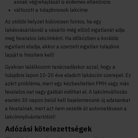
annak végrehajtását is érdemes ellenőrizni.
változott a tulajdonosok lakcíme
Az utóbbi helyzet különösen fontos, ha egy
lakásvásárlásnál a vásárló még előző ingatlanát adja
meg hivatalos lakcímként. Ha időközben a korábbi
ingatlant eladja, akkor a szerzett ingatlan tulajdoni
lapját is frissíteni kell!
Gyakran találkozom tanácsadáskor azzal, hogy a
tulajdoni lapon 10-20 éve eladott lakáscím szerepel. Ez
azért probléma, mert egy kézbesítetlen FMH vagy más
hivatalos irat nagy galibát indíthat el. A lakcímváltozás
esetén 30 napon belül kell bejelentenünk új adatainkat
a hivatalnak, mert azt nem vezetik át automatikusan a
lakcímnyilvántartóból!
Adózási kötelezettségek