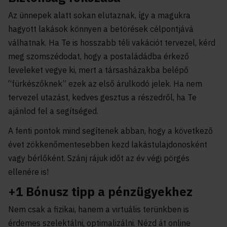
Az ünnepek alatt sokan elutaznak, így a magukra
hagyott lakások könnyen a betörések célpontjává
válhatnak. Ha Te is hosszabb téli vakációt tervezel, kérd
meg szomszédodat, hogy a postaládádba érkező
leveleket vegye ki, mert a társasházakba belépő
“fürkészőknek” ezek az első árulkodó jelek. Ha nem
tervezel utazást, kedves gesztus a részedről, ha Te
ajánlod fel a segítséged.
A fenti pontok mind segítenek abban, hogy a következő
évet zökkenőmentesebben kezd lakástulajdonosként
vagy bérlőként. Szánj rájuk időt az év végi pörgés
ellenére is!
+1 Bónusz tipp a pénzügyekhez
Nem csak a fizikai, hanem a virtuális terünkben is
érdemes szelektálni, optimalizálni. Nézd át online