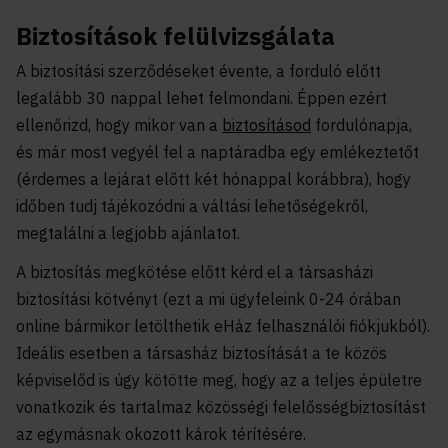
Biztosítások felülvizsgálata
A biztosítási szerződéseket évente, a forduló előtt
legalább 30 nappal lehet felmondani. Éppen ezért
ellenőrizd, hogy mikor van a
biztosításod
fordulónapja,
és már most vegyél fel a naptáradba egy emlékeztetőt
(érdemes a lejárat előtt két hónappal korábbra), hogy
időben tudj tájékozódni a váltási lehetőségekről,
megtalálni a legjobb ajánlatot.
A biztosítás megkötése előtt kérd el a társasházi
biztosítási kötvényt (ezt a mi ügyfeleink 0-24 órában
online bármikor letölthetik eHáz felhasználói fiókjukból).
Ideális esetben a társasház biztosítását a te közös
képviselőd is úgy kötötte meg, hogy az a teljes épületre
vonatkozik és tartalmaz közösségi felelősségbiztosítást
az egymásnak okozott károk térítésére.