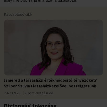
hogy mielőbb zárja el a vizet a lakásában.
Kapcsolódó cikk
Ismered a társasházi értékmódosító tényezőket?
Szilber Szilvia társasházkezelővel beszélgettünk
2024.09.27.
6 perc olvasási idő
Biztonság fokozása