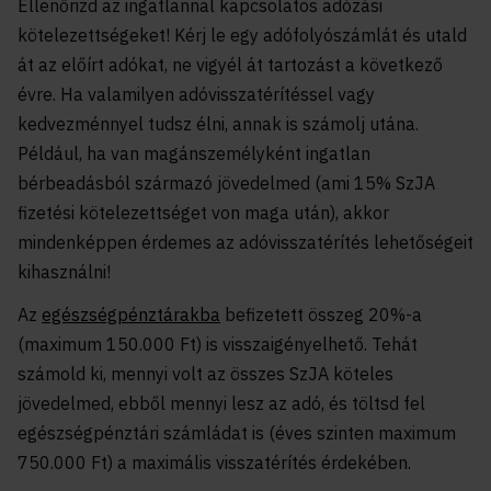
Ellenőrizd az ingatlannal kapcsolatos adózási
kötelezettségeket! Kérj le egy adófolyószámlát és utald
át az előírt adókat, ne vigyél át tartozást a következő
évre. Ha valamilyen adóvisszatérítéssel vagy
kedvezménnyel tudsz élni, annak is számolj utána.
Például, ha van magánszemélyként ingatlan
bérbeadásból származó jövedelmed (ami 15% SzJA
fizetési kötelezettséget von maga után), akkor
mindenképpen érdemes az adóvisszatérítés lehetőségeit
kihasználni!
Az
egészségpénztárakba
befizetett összeg 20%-a
(maximum 150.000 Ft) is visszaigényelhető. Tehát
számold ki, mennyi volt az összes SzJA köteles
jövedelmed, ebből mennyi lesz az adó, és töltsd fel
egészségpénztári számládat is (éves szinten maximum
750.000 Ft) a maximális visszatérítés érdekében.