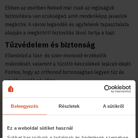
Ebben az esetben Neked már csak az ingóságok
biztosításra van szükséged, amit mindenképp javaslok
megkötni. A városi legendák és ügyfeleink tapasztalata
alapján a megkötött biztosítás távol tartja a bajt.
Tűzvédelem és biztonság
Ellenőrizd a füst- és szén-monoxid-érzékelők
működését, valamint a tűzoltó készülékek lejárati idejét.
Fontos, hogy az otthonod biztonságban legyen tűz és
egyéb veszélyek ellen.
Kapcsolódó cikk
Beleegyezés
Részletek
A sütikről
Ez a weboldal sütiket használ
Sütiket használunk a tartalmak és hirdetések személyre