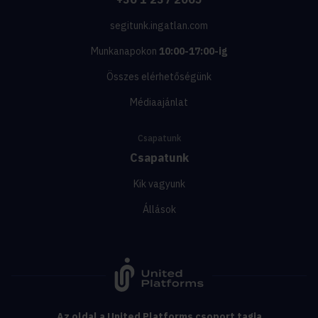
segitunk.ingatlan.com
Munkanapokon
10:00-17:00-ig
Összes elérhetőségünk
Médiaajánlat
Csapatunk
Csapatunk
Kik vagyunk
Állások
Az oldal a United Platforms csoport tagja