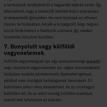
a tartozások rendezéséről a hagyatéki eljárás során. Így
elkerülhető, hogy a hitelezők később külön eljárásban
érvényesítsék igényeiket. Ha nem biztosak az elhunyt
összes tartozásában, kérjék a közjegyzőt, hogy tegyen
közzé hirdetményt a hitelezők számára, így minden
követelés felszínre kerülhet.
7. Bonyolult vagy külföldi
vagyonelemek
Külföldi vagyontárgyak (pl. egy spanyolországi
nyaraló
)
vagy összetett vagyonelemek (pl. céges részesedések)
feltárása további adminisztratív lépéseket igényel,
például más országok hatóságainak bevonását. Ez
különösen akkor okoz késedelmet, ha az örökhagyó
külföldön élt, és az adott ország öröklési szabályai
szerint kell lefolytatni az eljárást.