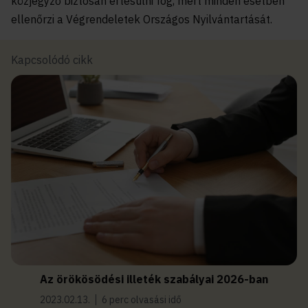
közjegyző biztosan értesülni fog, mert minden esetben
ellenőrzi a Végrendeletek Országos Nyilvántartását.
Kapcsolódó cikk
Az örökösödési illeték szabályai 2026-ban
2023.02.13.
6 perc olvasási idő