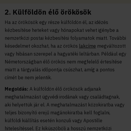
2. Külföldön élő örökösök
Ha az örökösök egy része külföldön él, az idézés
kézbesítése heteket vagy hónapokat vehet igénybe a
nemzetközi postai kézbesítési folyamatok miatt. További
késedelmet okozhat, ha az örökös
lakcíme
megváltozott
vagy hibásan szerepel a hagyatéki leltárban. Például egy
Németországban élő örökös nem megfelelő értesítése
miatt a tárgyalás időpontja csúszhat, amíg a pontos
címét be nem jelentik.
Megoldás:
A külföldön élő örökösök adjanak
meghatalmazást ügyvédi irodának vagy családtagnak,
aki helyettük jár el. A meghatalmazást közokiratba vagy
teljes bizonyító erejű magánokiratba kell foglalni,
külföldi kiállítás esetén konzuli vagy Apostille
hitelesítéssel. Ez kiküszöböli a hosszú nemzetközi