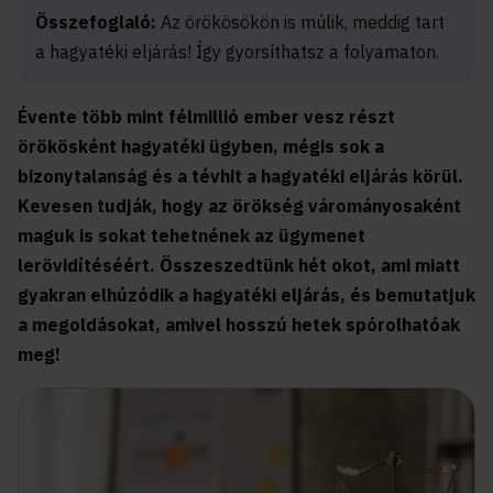
Összefoglaló:
Az örökösökön is múlik, meddig tart
a hagyatéki eljárás! Így gyorsíthatsz a folyamaton.
Évente több mint félmillió ember vesz részt
örökösként hagyatéki ügyben, mégis sok a
bizonytalanság és a tévhit a hagyatéki eljárás körül.
Kevesen tudják, hogy az örökség várományosaként
maguk is sokat tehetnének az ügymenet
lerövidítéséért. Összeszedtünk hét okot, ami miatt
gyakran elhúzódik a hagyatéki eljárás, és bemutatjuk
a megoldásokat, amivel hosszú hetek spórolhatóak
meg!