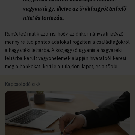
vagyontárgy, illetve az örökhagyót terhelő
hitel és tartozás.
Rengeteg múlik azon is, hogy az önkormányzati jegyző
mennyire tud pontos adatokat rögzíteni a családtagokról
a hagyatéki leltárba. A közjegyző ugyanis a hagyatéki
leltárba került vagyonelemek alapján hivatalból keresi
meg a bankokat, kéri le a tulajdoni lapot, és a többi.
Kapcsolódó cikk