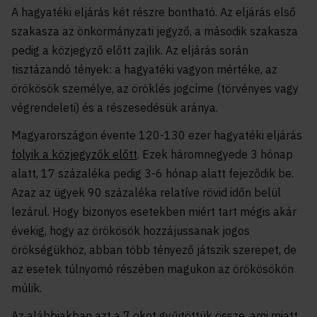
A hagyatéki eljárás két részre bontható. Az eljárás első
szakasza az önkormányzati jegyző, a második szakasza
pedig a közjegyző előtt zajlik. Az eljárás során
tisztázandó tények: a hagyatéki vagyon mértéke, az
örökösök személye, az öröklés jogcíme (törvényes vagy
végrendeleti) és a részesedésük aránya.
Magyarországon évente 120-130 ezer hagyatéki eljárás
folyik a közjegyzők előtt
. Ezek háromnegyede 3 hónap
alatt, 17 százaléka pedig 3-6 hónap alatt fejeződik be.
Azaz az ügyek 90 százaléka relatíve rövid időn belül
lezárul. Hogy bizonyos esetekben miért tart mégis akár
évekig, hogy az örökösök hozzájussanak jogos
örökségükhöz, abban több tényező játszik szerepet, de
az esetek túlnyomó részében magukon az örökösökön
múlik.
Az alábbiakban azt a 7 okot gyűjtöttük össze, ami miatt