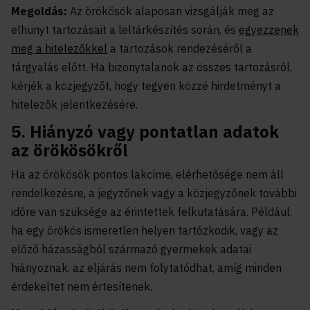
Megoldás:
Az örökösök alaposan vizsgálják meg az
elhunyt tartozásait a leltárkészítés során, és
egyezzenek
meg a hitelezőkkel
a tartozások rendezéséről a
tárgyalás előtt. Ha bizonytalanok az összes tartozásról,
kérjék a közjegyzőt, hogy tegyen közzé hirdetményt a
hitelezők jelentkezésére.
5. Hiányzó vagy pontatlan adatok
az örökösökről
Ha az örökösök pontos lakcíme, elérhetősége nem áll
rendelkezésre, a jegyzőnek vagy a közjegyzőnek további
időre van szüksége az érintettek felkutatására. Például,
ha egy örökös ismeretlen helyen tartózkodik, vagy az
előző házasságból származó gyermekek adatai
hiányoznak, az eljárás nem folytatódhat, amíg minden
érdekeltet nem értesítenek.