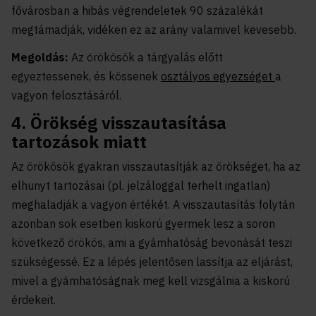
fővárosban a hibás végrendeletek 90 százalékát
megtámadják, vidéken ez az arány valamivel kevesebb.
Megoldás:
Az örökösök a tárgyalás előtt
egyeztessenek, és kössenek
osztályos egyezséget
a
vagyon felosztásáról.
4. Örökség visszautasítása
tartozások miatt
Az örökösök gyakran visszautasítják az örökséget, ha az
elhunyt tartozásai (pl. jelzáloggal terhelt ingatlan)
meghaladják a vagyon értékét. A visszautasítás folytán
azonban sok esetben kiskorú gyermek lesz a soron
következő örökös, ami a gyámhatóság bevonását teszi
szükségessé. Ez a lépés jelentősen lassítja az eljárást,
mivel a gyámhatóságnak meg kell vizsgálnia a kiskorú
érdekeit.