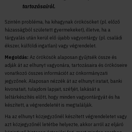
tartozásairól.
Szintén probléma, ha kihagynak örökösöket (pl. előző
házasságból született gyermekeket), illetve, ha a
tárgyalás után kerül elő újabb vagyontárgy (pl. családi
ékszer, külföldi ingatlan) vagy végrendelet.
Megoldás:
Az örökösök alaposan gyűjtsék össze és
adják át az elhunyt vagyonára, tartozásaira és örököseire
vonatkozó összes információt az önkormányzati
jegyzőnek. Alaposan nézzék át az elhunyt iratait, banki
kivonatait, tulajdoni lapjait, széfjét, lakását a
leltárkészítés előtt, hogy minden vagyontárgyát és ha
készített, a végrendeletét is megtalálják.
Ha az elhunyt közjegyzőnél készített végrendeletet vagy
azt közjegyzőnél letétbe helyezte, akkor arról az eljáró