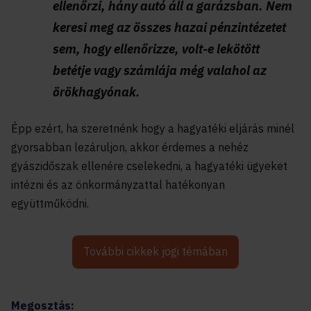
ellenőrzi, hány autó áll a garázsban. Nem
keresi meg az összes hazai pénzintézetet
sem, hogy ellenőrizze, volt-e lekötött
betétje vagy számlája még valahol az
örökhagyónak.
Épp ezért, ha szeretnénk hogy a hagyatéki eljárás minél
gyorsabban lezáruljon, akkor érdemes a nehéz
gyászidőszak ellenére cselekedni, a hagyatéki ügyeket
intézni és az önkormányzattal hatékonyan
együttműködni.
További cikkek jogi témában
Megosztás: