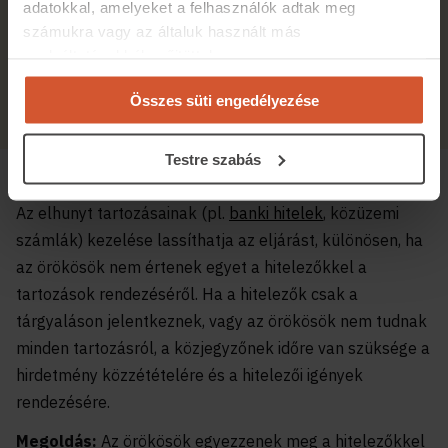
adatokkal, amelyeket a felhasználók adtak meg
számukra vagy az általuk használt más
szolgáltatásokból gyűjtöttek.
Mire jó a közjegyzői okirat? A közjegyző szerepe a
hitelezésben
Összes süti engedélyezése
2025.03.13.
6 perc olvasási idő
Testre szabás
6. Hitelezői igények kezelése
Az elhunyt tartozásainak (pl.
banki hitelek
, közüzemi
számlák) kezelése lassíthatja az eljárást, különösen, ha
az örökösök nem értenek egyet a hitelezőkkel a
tartozások rendezéséről. Ha a hitelezők csak a
tárgyaláson jelentkeznek, vagy az örökösök nem tudnak
minden tartozásról, a közjegyzőnek időre van szüksége a
hirdetmény közzétételére és a hitelezői igények
rendezésére.
Megoldás:
Az örökösök egyezzenek meg a hitelezőkkel