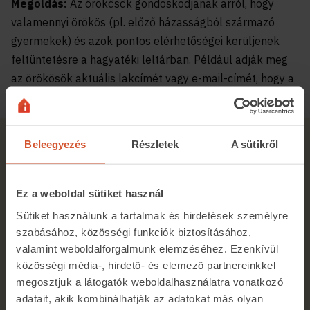
Megoldás:
Az örökösök gondoskodjanak arról, hogy
valamennyi örökös (pl. előző házasságból származó
gyermekek) és azok pontos elérhetőségei kerüljenek
feltüntetésre a hagyatéki leltárban. Például adják meg
az örökösök aktuális lakcímét vagy e-mail-címét, hogy a
jegyző gyorsan elérhesse őket.
Kapcsolódó cikk
Beleegyezés
Részletek
A sütikről
Ez a weboldal sütiket használ
Sütiket használunk a tartalmak és hirdetések személyre
szabásához, közösségi funkciók biztosításához,
valamint weboldalforgalmunk elemzéséhez. Ezenkívül
közösségi média-, hirdető- és elemező partnereinkkel
megosztjuk a látogatók weboldalhasználatra vonatkozó
adatait, akik kombinálhatják az adatokat más olyan