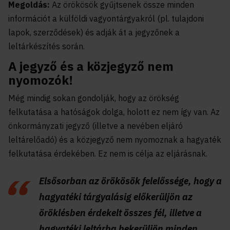
Megoldás:
Az örökösök gyűjtsenek össze minden
információt a külföldi vagyontárgyakról (pl. tulajdoni
lapok, szerződések) és adják át a jegyzőnek a
leltárkészítés során.
A jegyző és a közjegyző nem
nyomozók!
Még mindig sokan gondolják, hogy az örökség
felkutatása a hatóságok dolga, holott ez nem így van. Az
önkormányzati jegyző (illetve a nevében eljáró
leltárelőadó) és a közjegyző nem nyomoznak a hagyaték
felkutatása érdekében. Ez nem is célja az eljárásnak.
Elsősorban az örökösök felelőssége, hogy a
hagyatéki tárgyalásig előkerüljön az
öröklésben érdekelt összes fél, illetve a
hagyatéki leltárba bekerüljön minden