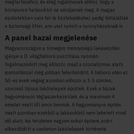
megtartásához, és elég rugalmasak ahhoz, hogy a
környezeti hatásoktól ne sérüljenek meg. A magas
épületekben való fel-le közlekedéshez pedig feltalálták
a biztonsági liftet, ami utat nyitott a toronyházaknak is.
A panel hazai megjelenése
Magyarországon a tömeges mennyiségű lakásépítés
igénye a II. világháború pusztítása nyomán
fogalmazódott meg először, majd a szocializmus alatti
iparosítással még jobban felerősödött. A háború után az
50-es évek végéig azonban először a 3-5 szintes,
szocreál típusú lakótelepek épültek. Ezek a házak
hagyományos téglaszerkezetűek, és a maximum 4
emelet miatt lift sincs bennük. A hagyományos építés
miatt azonban ezekből a lakásokból nem lehetett rövid
idő alatt, kis területen nagyon sokat építeni, ezért
elkezdődött a vasbeton lakótelepek története.