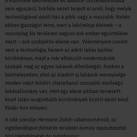
A különféle lakótelepek és lakások összehasonlítása
nem egyszerű. Sokféle nézet terjedt el arról, hogy melyik
technológiával épült ház a jobb, vagy a rosszabb. Nehéz
ebben igazságot tenni, mert a lakótelepi életnek – a
viszonylag kis területen nagyon sok ember együttélése
miatt – sok szubjektív eleme van. Véleményem szerint
nem a technológia, hanem az adott lakás építési
körülményei, majd a már elkészült modernizációk
szabják meg az egyes lakások élhetőségét. Azokon a
lakótelepeken, ahol az átadott új lakások mennyisége
minden mást felülírt, óhatatlanul rosszabb minőségű
lakásállomány van, mint egy eleve jobban tervezett,
kicsit talán nyugodtabb körülmények között épült késő
Kádár-kori telepen.
A cikk szerzője Hermann Zoltán villamosmérnök, az
ingatlanállapot-felmérés területén komoly tapasztalattal
bíró
lakásfelmérés.hu
tulajdonosa.