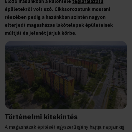
Előző írásunkban a különféle
téglafalazatú
épületekről volt szó. Cikksorozatunk mostani
részében pedig a hazánkban szintén nagyon
elterjedt magasházas lakótelepek épületeinek
múltját és jelenét járjuk körbe.
Történelmi kitekintés
A magasházak építését egyszerű igény hajtja napjainkig