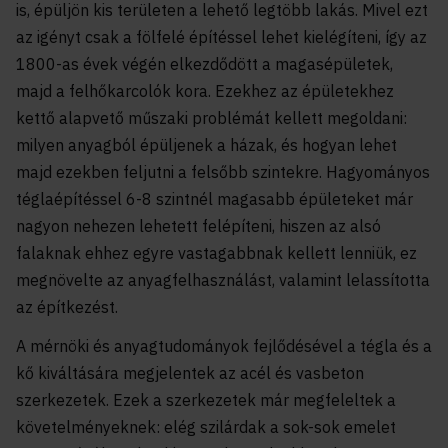
is, épüljön kis területen a lehető legtöbb lakás. Mivel ezt
az igényt csak a fölfelé építéssel lehet kielégíteni, így az
1800-as évek végén elkezdődött a magasépületek,
majd a felhőkarcolók kora. Ezekhez az épületekhez
kettő alapvető műszaki problémát kellett megoldani:
milyen anyagból épüljenek a házak, és hogyan lehet
majd ezekben feljutni a felsőbb szintekre. Hagyományos
téglaépítéssel 6-8 szintnél magasabb épületeket már
nagyon nehezen lehetett felépíteni, hiszen az alsó
falaknak ehhez egyre vastagabbnak kellett lenniük, ez
megnövelte az anyagfelhasználást, valamint lelassította
az építkezést.
A mérnöki és anyagtudományok fejlődésével a tégla és a
kő kiváltására megjelentek az acél és vasbeton
szerkezetek. Ezek a szerkezetek már megfeleltek a
követelményeknek: elég szilárdak a sok-sok emelet