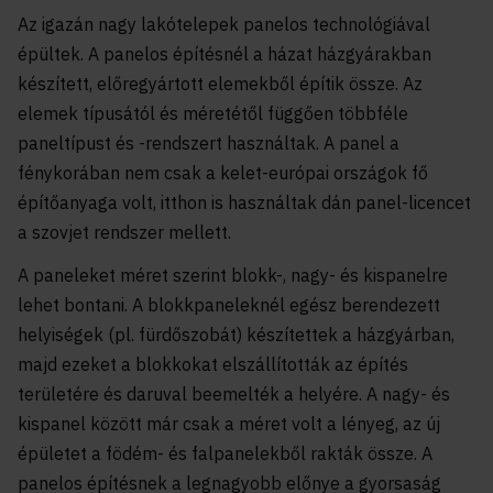
Az igazán nagy lakótelepek panelos technológiával
épültek. A panelos építésnél a házat házgyárakban
készített, előregyártott elemekből építik össze. Az
elemek típusától és méretétől függően többféle
paneltípust és -rendszert használtak. A panel a
fénykorában nem csak a kelet-európai országok fő
építőanyaga volt, itthon is használtak dán panel-licencet
a szovjet rendszer mellett.
A paneleket méret szerint blokk-, nagy- és kispanelre
lehet bontani. A blokkpaneleknél egész berendezett
helyiségek (pl. fürdőszobát) készítettek a házgyárban,
majd ezeket a blokkokat elszállították az építés
területére és daruval beemelték a helyére. A nagy- és
kispanel között már csak a méret volt a lényeg, az új
épületet a födém- és falpanelekből rakták össze. A
panelos építésnek a legnagyobb előnye a gyorsaság