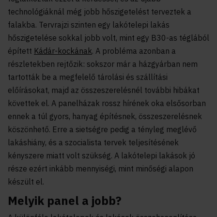
technológiáknál még jobb hőszigetelést terveztek a
falakba. Tervrajzi szinten egy lakótelepi lakás
hőszigetelése sokkal jobb volt, mint egy B30-as téglából
épített
Kádár-kockának
. A probléma azonban a
részletekben rejtőzik: sokszor már a házgyárban nem
tartották be a megfelelő tárolási és szállítási
előírásokat, majd az összeszerelésnél további hibákat
követtek el. A panelházak rossz hírének oka elsősorban
ennek a túl gyors, hanyag építésnek, összeszerelésnek
köszönhető. Erre a sietségre pedig a tényleg meglévő
lakáshiány, és a szocialista tervek teljesítésének
kényszere miatt volt szükség. A lakótelepi lakások jó
része ezért inkább mennyiségi, mint minőségi alapon
készült el.
Melyik panel a jobb?