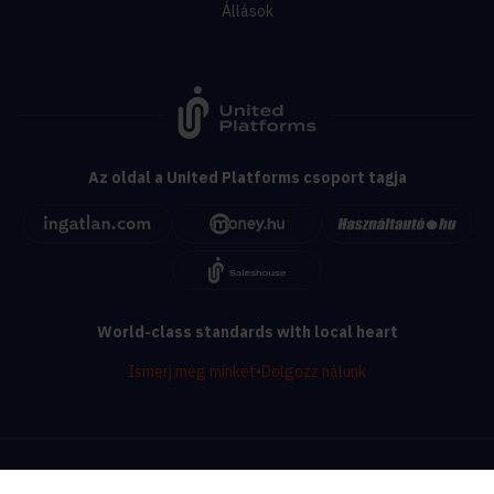
Állások
Az oldal a United Platforms csoport tagja
World-class standards with local heart
Ismerj meg minket
•
Dolgozz nálunk