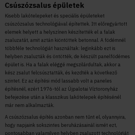
Csúszózsalus épületek
Kisebb lakótelepeket és speciális épületeket
csúszózsalus technológiával építettek. Itt előregyártott
elemek helyett a helyszínen készítették el a falak
zsaluzatát, amit aztán kiöntöttek betonnal. A födémnél
többféle technológiát használtak: leginkább ezt is
helyben zsaluzták és öntötték, de készült panelfödémes
épület is. Ha a falak eléggé megszilárdultak, akkor a
kész zsalut felcsúsztatták, és kezdték a következő
szintet. Ez az építési mód lassabb volt a paneles
építésnél, ezért 1976-tól az Újpalotai Víztoronyház
befejezése után a klasszikus lakótelepek építésénél
már nem alkalmazták.
A csúszózsalus építés azonban nem tűnt el, olyannyira,
hogy napjaink sokszintes beruházásainál ismét ezt,
pontosabban valamilyen helyben zsaluzott technológiát