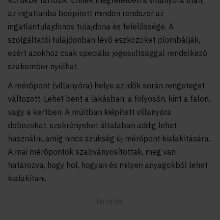
körükbe tartozik. Ennek megfelelően a villanyóra után,
az ingatlanba beépített minden rendszer az
ingatlantulajdonos tulajdona és felelőssége. A
szolgáltatói tulajdonban lévő eszközöket plombálják,
ezért azokhoz csak speciális jogosultsággal rendelkező
szakember nyúlhat.
A mérőpont (villanyóra) helye az idők során rengeteget
változott. Lehet bent a lakásban, a folyosón, kint a falon,
vagy a kertben. A múltban kiépített villanyóra
dobozokat, szekrényeket általában addig lehet
használni, amíg nincs szükség új mérőpont kialakítására.
A mai mérőpontok szabványosítottak, meg van
határozva, hogy hol, hogyan és milyen anyagokból lehet
kialakítani.