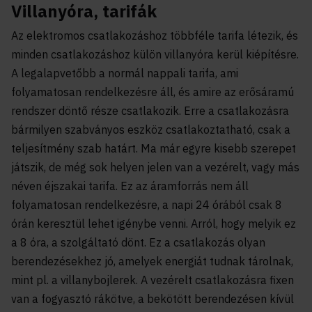
Villanyóra, tarifák
Az elektromos csatlakozáshoz többféle tarifa létezik, és
minden csatlakozáshoz külön villanyóra kerül kiépítésre.
A legalapvetőbb a normál nappali tarifa, ami
folyamatosan rendelkezésre áll, és amire az erősáramú
rendszer döntő része csatlakozik. Erre a csatlakozásra
bármilyen szabványos eszköz csatlakoztatható, csak a
teljesítmény szab határt. Ma már egyre kisebb szerepet
játszik, de még sok helyen jelen van a vezérelt, vagy más
néven éjszakai tarifa. Ez az áramforrás nem áll
folyamatosan rendelkezésre, a napi 24 órából csak 8
órán keresztül lehet igénybe venni. Arról, hogy melyik ez
a 8 óra, a szolgáltató dönt. Ez a csatlakozás olyan
berendezésekhez jó, amelyek energiát tudnak tárolnak,
mint pl. a villanybojlerek. A vezérelt csatlakozásra fixen
van a fogyasztó rákötve, a bekötött berendezésen kívül