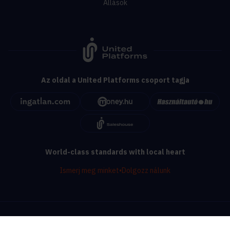
Állások
Az oldal a United Platforms csoport tagja
World-class standards with local heart
Ismerj meg minket
•
Dolgozz nálunk