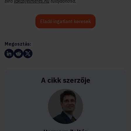
bíró
lakásfelmérés.hu
tulajdonosa.
Eladó ingatlant keresek
Megosztás:
A cikk szerzője