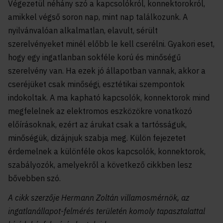
Végezetül néhány szó a kapcsolókról, konnektorokról,
amikkel végső soron nap, mint nap találkozunk. A
nyilvánvalóan alkalmatlan, elavult, sérült
szerelvényeket minél előbb le kell cserélni. Gyakori eset,
hogy egy ingatlanban sokféle korú és minőségű
szerelvény van. Ha ezek jó állapotban vannak, akkor a
cseréjüket csak minőségi, esztétikai szempontok
indokoltak. A ma kapható kapcsolók, konnektorok mind
megfelelnek az elektromos eszközökre vonatkozó
előírásoknak, ezért az árukat csak a tartósságuk,
minőségük, dizájnjuk szabja meg. Külön fejezetet
érdemelnek a különféle okos kapcsolók, konnektorok,
szabályozók, amelyekről a következő cikkben lesz
bővebben szó.
A cikk szerzője Hermann Zoltán villamosmérnök, az
ingatlanállapot-felmérés területén komoly tapasztalattal