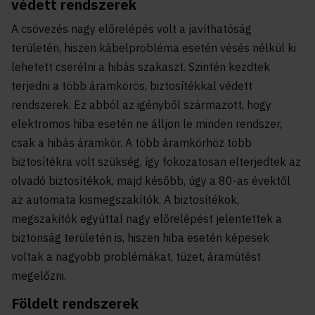
védett rendszerek
A csövezés nagy előrelépés volt a javíthatóság
területén, hiszen kábelprobléma esetén vésés nélkül ki
lehetett cserélni a hibás szakaszt. Szintén kezdtek
terjedni a több áramkörös, biztosítékkal védett
rendszerek. Ez abból az igényből származott, hogy
elektromos hiba esetén ne álljon le minden rendszer,
csak a hibás áramkör. A több áramkörhöz több
biztosítékra volt szükség, így fokozatosan elterjedtek az
olvadó biztosítékok, majd később, úgy a 80-as évektől
az automata kismegszakítók. A biztosítékok,
megszakítók egyúttal nagy előrelépést jelentettek a
biztonság területén is, hiszen hiba esetén képesek
voltak a nagyobb problémákat, tüzet, áramütést
megelőzni.
Földelt rendszerek