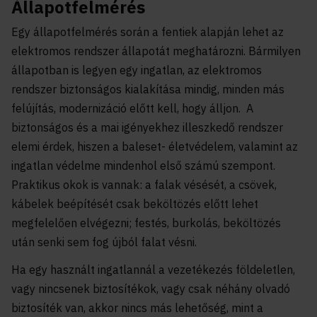
Állapotfelmérés
Egy állapotfelmérés során a fentiek alapján lehet az
elektromos rendszer állapotát meghatározni. Bármilyen
állapotban is legyen egy ingatlan, az elektromos
rendszer biztonságos kialakítása mindig, minden más
felújítás, modernizáció előtt kell, hogy álljon. A
biztonságos és a mai igényekhez illeszkedő rendszer
elemi érdek, hiszen a baleset- életvédelem, valamint az
ingatlan védelme mindenhol első számú szempont.
Praktikus okok is vannak: a falak vésését, a csövek,
kábelek beépítését csak beköltözés előtt lehet
megfelelően elvégezni; festés, burkolás, beköltözés
után senki sem fog újból falat vésni.
Ha egy használt ingatlannál a vezetékezés földeletlen,
vagy nincsenek biztosítékok, vagy csak néhány olvadó
biztosíték van, akkor nincs más lehetőség, mint a