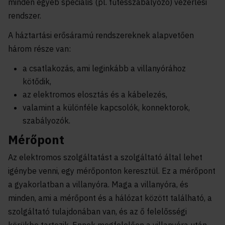
minden egyéb speciális (pl. fűtésszabályozó) vezérlési
rendszer.
A háztartási erősáramú rendszereknek alapvetően
három része van:
a csatlakozás, ami leginkább a villanyórához
kötődik,
az elektromos elosztás és a kábelezés,
valamint a különféle kapcsolók, konnektorok,
szabályozók.
Mérőpont
Az elektromos szolgáltatást a szolgáltató által lehet
igénybe venni, egy mérőponton keresztül. Ez a mérőpont
a gyakorlatban a villanyóra. Maga a villanyóra, és
minden, ami a mérőpont és a hálózat között található, a
szolgáltató tulajdonában van, és az ő felelősségi