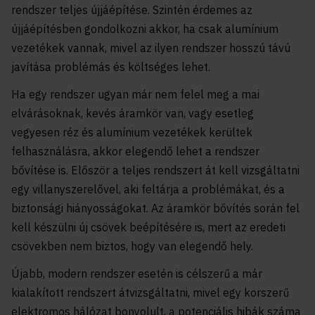
rendszer teljes újjáépítése. Szintén érdemes az
újjáépítésben gondolkozni akkor, ha csak alumínium
vezetékek vannak, mivel az ilyen rendszer hosszú távú
javítása problémás és költséges lehet.
Ha egy rendszer ugyan már nem felel meg a mai
elvárásoknak, kevés áramkör van, vagy esetleg
vegyesen réz és alumínium vezetékek kerültek
felhasználásra, akkor elegendő lehet a rendszer
bővítése is. Először a teljes rendszert át kell vizsgáltatni
egy villanyszerelővel, aki feltárja a problémákat, és a
biztonsági hiányosságokat. Az áramkör bővítés során fel
kell készülni új csövek beépítésére is, mert az eredeti
csövekben nem biztos, hogy van elegendő hely.
Újabb, modern rendszer esetén is célszerű a már
kialakított rendszert átvizsgáltatni, mivel egy korszerű
elektromos hálózat bonyolult, a potenciális hibák száma