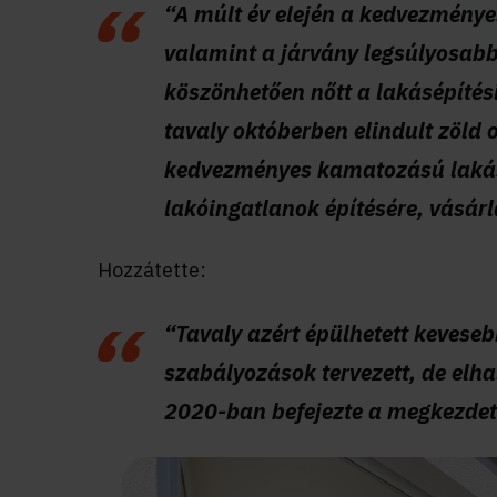
“A múlt év elején a kedvezményes
valamint a járvány legsúlyosabb
köszönhetően nőtt a lakásépítési
tavaly októberben elindult zöld
kedvezményes kamatozású lakásh
lakóingatlanok építésére, vásárl
Hozzátette:
“Tavaly azért épülhetett keveseb
szabályozások tervezett, de elha
2020-ban befejezte a megkezdett