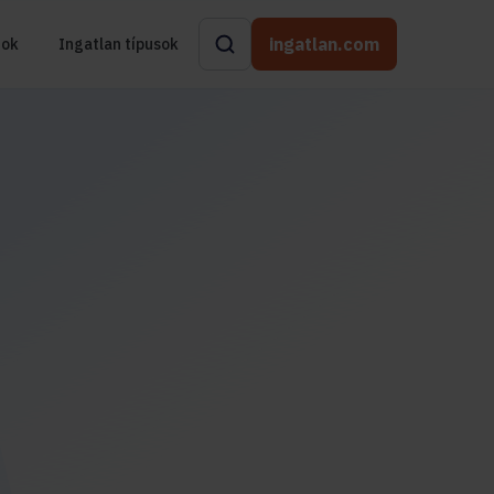
ingatlan.com
rok
Ingatlan típusok