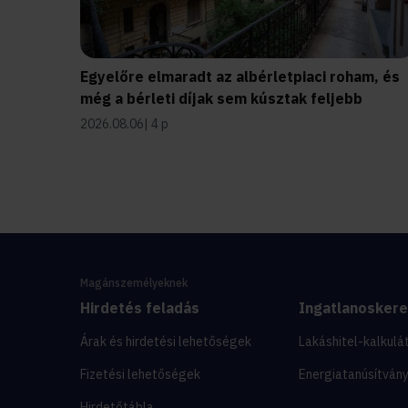
Egyelőre elmaradt az albérletpiaci roham, és
még a bérleti díjak sem kúsztak feljebb
2026.08.06
4 p
Magánszemélyeknek
Hirdetés feladás
Ingatlanosker
Árak és hirdetési lehetőségek
Lakáshitel-kalkulá
Fizetési lehetőségek
Energiatanúsítván
Hirdetőtábla