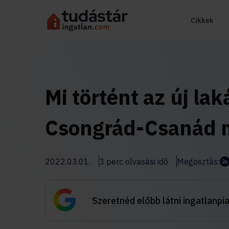
Cikkek
Mi történt az új la
Csongrád-Csanád m
2022.03.01.
3 perc olvasási idő
Megosztás:
Szeretnéd előbb látni ingatlanpi