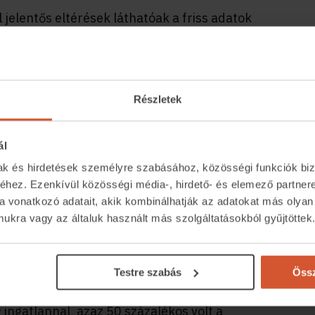
jelentős eltérések láthatóak a friss adatok
m 4200 új lakást adtak át 2021-ben, szemben a
zázalékos volt a visszaesés. A többi városban
t új lakások száma, a községekben pedig 3421 új
Részletek
 45 százalékos visszaesnek felel meg.
s száma miatt valószínűsíthetően jó évekre
ál
Igaz, fontos figyelembe venni, hogy nem
mak és hirdetések személyre szabásához, közösségi funkciók biz
hez. Ezenkívül közösségi média-, hirdető- és elemező partner
sz végül valódi lakás”
a vonatkozó adatait, akik kombinálhatják az adatokat más olyan
kra vagy az általuk használt más szolgáltatásokból gyűjtöttek
n?
Testre szabás
Össz
gatlan épült a múlt évben a hivatalos adatok
ingatlannal, azaz 50 százalékos volt a