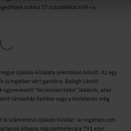
engedélyek száma 37 százalékkal 698-ra
megye újlakás-kínálata jelentősen bővült. Az egy
b új ingatlan várt gazdára. Balogh László
k úgynevezett “tervezőasztalos” lakások, azaz
dott társasház építése vagy a kivitelezés még
 ki számottevő újlakás-kínálat: az ingatlan.com
ngatlanok átlagos négyzetméterára 791 ezer