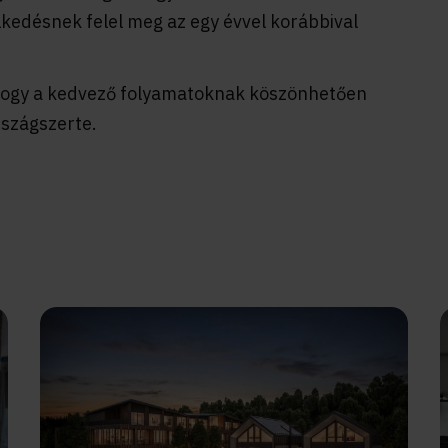
elkedésnek felel meg az egy évvel korábbival
hogy a kedvező folyamatoknak köszönhetően
rszágszerte.