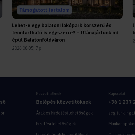
Támogatott tartalom
Lehet-e egy balatoni lakópark korszerű és
I
fenntartható is egyszerre? – Utánajártunk mi
b
épül Balatonföldváron
2
2026.08.05
7 p
Közvetítőknek
Kapcsolat
eső
Belépés közvetítőknek
+36 1 237 
tor
Árak és hirdetési lehetőségek
segitunk.inga
y
Fizetési lehetőségek
Munkanapoko
Lehetőségek közvetítőknek
Összes elérh