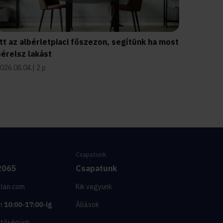
tt az albérletpiaci főszezon, segítünk ha most
érelsz lakást
026.08.04.
2 p
Csapatunk
2065
Csapatunk
tlan.com
Kik vagyunk
n
10:00-17:00-ig
Állások
etőségünk