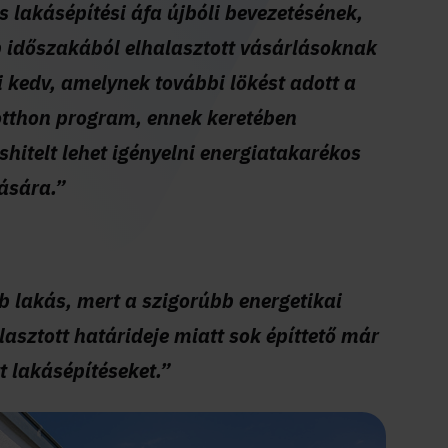
 lakásépítési áfa újbóli bevezetésének,
 időszakából elhalasztott vásárlásoknak
 kedv, amelynek további lökést adott a
 otthon program, ennek keretében
itelt lehet igényelni energiatakarékos
ására.”
b lakás, mert a szigorúbb energetikai
lasztott határideje miatt sok építtető már
 lakásépítéseket.”