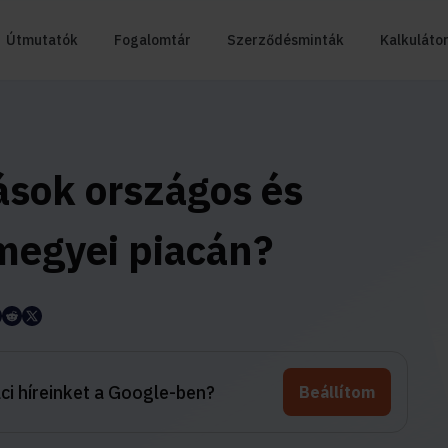
Útmutatók
Fogalomtár
Szerződésminták
Kalkuláto
kások országos és
egyei piacán?
aci híreinket a Google-ben?
Beállítom