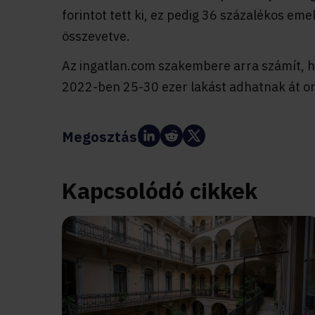
forintot tett ki, ez pedig 36 százalékos em
összevetve.
Az ingatlan.com szakembere arra számít, 
2022-ben 25-30 ezer lakást adhatnak át o
Megosztás:
Kapcsolódó cikkek