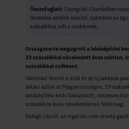
Összefoglaló:
Csongrád-Csanádban összes
hivatalos adatok szerint, szemben az egy
százalékos volt a csökkenés.
Országszerte megugrott a lakásépítési ke
33 százalékkal növekedett éves szinten. 
százalékkal csökkent.
Változást hozott a múlt év az új lakások p
lakást adtak át Magyarországon, 29 száza
lakásépítési kedv fokozódott, összesen köze
százalékos éves növekedésnek felel meg.
Balogh László, az ingatlan.com vezető gazd