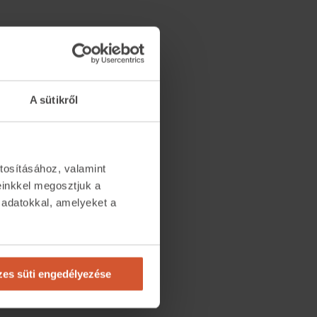
A sütikről
tosításához, valamint
einkkel megosztjuk a
 adatokkal, amelyeket a
.
es süti engedélyezése