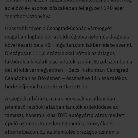
az előző év azonos időszakában feljegyzett 140 ezer
forinthoz viszonyítva.
Hosszabb távon a Csongrád-Csanád vármegyét
magában foglaló dél-alföldi régióban jelentős drágulás
következett be a KSH-ingatlan.com lakbérindexe szerint.
Országosan 111,6 százalékkal nőttek az átlagos
lakbérek a kínálati piaci adatok szerint. Ezzel szemben a
dél-alföldi vármegyékben – Bács-Kiskunban, Csongrád-
Csanádban és Békésben – összesítve 116 százalékos
bérletidíj-emelkedés következett be.
A szegedi albérletpiacnak nemcsak az állandóan
jelenlévő felsőoktatásban tanulók érdeklődése ad
támaszt, hanem a kínai BYD autógyártó város mellett
épülő üzeme is keresletet generál a környékbeli
albérletpiacon. Ez az élénkülés országos szinten is