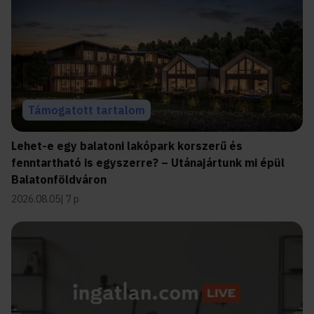
Támogatott tartalom
Lehet-e egy balatoni lakópark korszerű és
fenntartható is egyszerre? – Utánajártunk mi épül
Balatonföldváron
2026.08.05
7 p