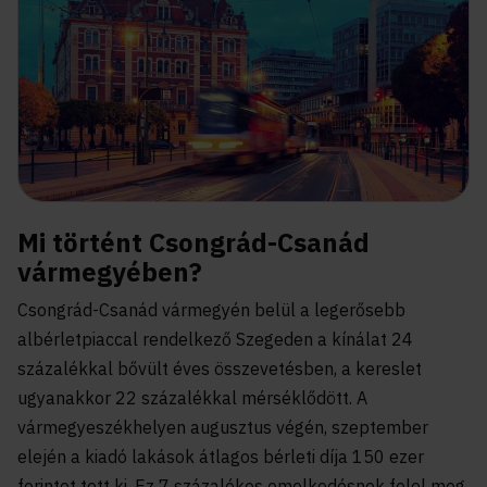
Mi történt Csongrád-Csanád
vármegyében?
Csongrád-Csanád vármegyén belül a legerősebb
albérletpiaccal rendelkező Szegeden a kínálat 24
százalékkal bővült éves összevetésben, a kereslet
ugyanakkor 22 százalékkal mérséklődött. A
vármegyeszékhelyen augusztus végén, szeptember
elején a kiadó lakások átlagos bérleti díja 150 ezer
forintot tett ki. Ez 7 százalékos emelkedésnek felel meg