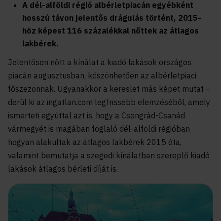
A dél-alföldi régió albérletpiacán egyébként
hosszú távon jelentős drágulás történt, 2015-
höz képest 116 százalékkal nőttek az átlagos
lakbérek.
Jelentősen nőtt a kínálat a kiadó lakások országos
piacán augusztusban, köszönhetően az albérletpiaci
főszezonnak. Ugyanakkor a kereslet más képet mutat –
derül ki az ingatlan.com legfrissebb elemzéséből, amely
ismerteti egyúttal azt is, hogy a Csongrád-Csanád
vármegyét is magában foglaló dél-alföldi régióban
hogyan alakultak az átlagos lakbérek 2015 óta,
valamint bemutatja a szegedi kínálatban szereplő kiadó
lakások átlagos bérleti díját is.