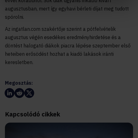
évvel korábbitól. Sok diák ugyanis inkább kivárt
augusztusban, mert így egyhavi bérleti díjat meg tudott
spórolni.
Az ingatlan.com szakértője szerint a pótfelvételik
augusztus végén esedékes eredményhirdetése és a
döntést halogató diákok piacra lépése szeptember első
heteiben erősödést hozhat a kiadó lakások iránti
keresletben.
Megosztás:
Kapcsolódó cikkek