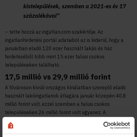
kistelepülések, szemben a 2021-es év 17
százalékával”
– tette hozzá az ingatlan.com szakértője. Az
ingatlanhirdetési portál adataiból az is kiderül, hogy a
januárban eladó 120 ezer használt lakás és ház
hirdetéséből több mint 15 ezer falusi csokos
településeken található.
17,5 millió vs 29,9 millió forint
A fővároson kívüli országos kínálatban szereplő eladó
használt lakóingatlanok átlagára január közepén 40,8
millió forint volt, ezzel szemben a falusi csokos
településeken 26 millió forint volt ugyanez. A
négyzetméterárakban is jelentős az eltérés: a falusi
csokos településeken – ugyancsak a fővároson kívüli