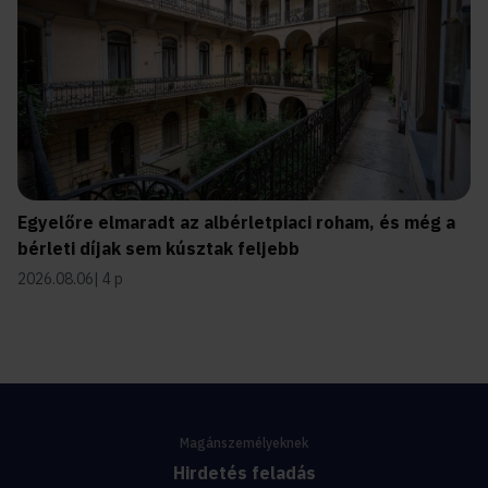
Egyelőre elmaradt az albérletpiaci roham, és még a
bérleti díjak sem kúsztak feljebb
2026.08.06
4 p
Magánszemélyeknek
Hirdetés feladás