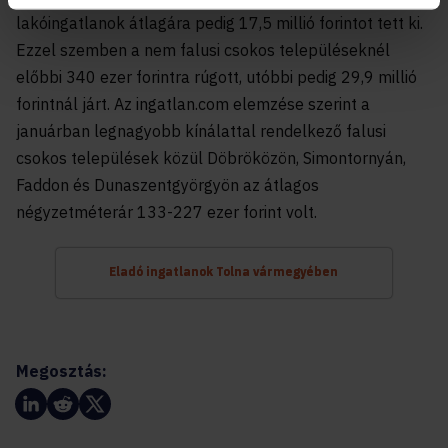
lakóingatlanok átlagára pedig 17,5 millió forintot tett ki.
Ezzel szemben a nem falusi csokos településeknél
előbbi 340 ezer forintra rúgott, utóbbi pedig 29,9 millió
forintnál járt. Az ingatlan.com elemzése szerint a
januárban legnagyobb kínálattal rendelkező falusi
csokos települések közül Döbröközön, Simontornyán,
Faddon és Dunaszentgyörgyön az átlagos
négyzetméterár 133-227 ezer forint volt.
Eladó ingatlanok Tolna vármegyében
Megosztás: