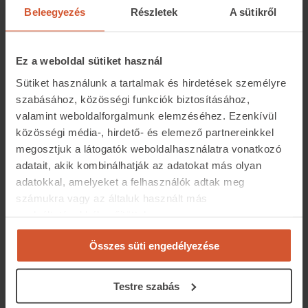
piacon – 232 ezer forint az átlag, szemben a nem falusi
Beleegyezés
Részletek
A sütikről
csokos ingatlanok 521 ezer forintos országos
átlagértékkel.
Ez a weboldal sütiket használ
Sütiket használunk a tartalmak és hirdetések személyre
szabásához, közösségi funkciók biztosításához,
valamint weboldalforgalmunk elemzéséhez. Ezenkívül
közösségi média-, hirdető- és elemező partnereinkkel
megosztjuk a látogatók weboldalhasználatra vonatkozó
adatait, akik kombinálhatják az adatokat más olyan
adatokkal, amelyeket a felhasználók adtak meg
Tolna vármegyében tavaly a kereslet 36 százaléka
számukra vagy az általuk használt más
koncentrálódott a falusi csokos településeken eladó
szolgáltatásokból gyűjtöttek.
ingatlanokra, szemben az egy évvel korábbi 30
Összes süti engedélyezése
százalékos aránnyal. Idén januárban pedig a megyei
falusi csokos községek kínálatában majdnem 500
lakóingatlan szerepelt. Ezeknek az átlagos
Testre szabás
négyzetméterára 165 ezer forint volt, az ottani