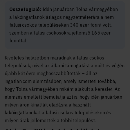
Összefoglaló:
Idén januárban Tolna vármegyében
a lakóingatlanok átlagos négyzetméterára a nem
falusi csokos településeken 340 ezer forint volt,
szemben a falusi csokosokra jellemző 165 ezer
forinttal.
Kivételes helyzetben maradnak a falusi csokos
települések, mivel az állami támogatást a múlt év végén
újabb két évre meghosszabbították – áll az
ingatlan.com elemzésében, amely ismerteti továbbá,
hogy Tolna vármegyében miként alakult a kereslet. Az
elemzés emellett bemutatja azt is, hogy idén januárban
milyen áron kínálták eladásra a használt
lakóingatlanokat a falusi csokos településeken és
milyen árak jellemezték a többi települést.