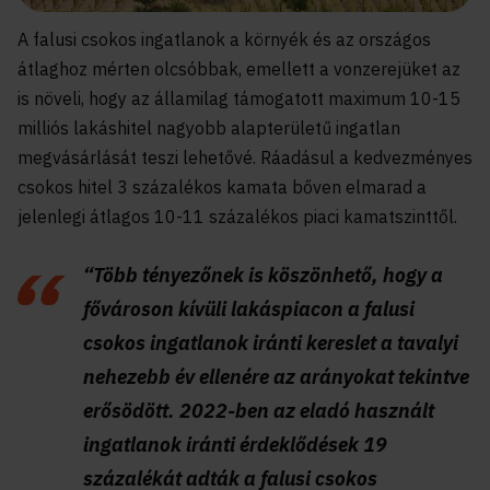
A falusi csokos ingatlanok a környék és az országos
átlaghoz mérten olcsóbbak, emellett a vonzerejüket az
is növeli, hogy az államilag támogatott maximum 10-15
milliós lakáshitel nagyobb alapterületű ingatlan
megvásárlását teszi lehetővé. Ráadásul a kedvezményes
csokos hitel 3 százalékos kamata bőven elmarad a
jelenlegi átlagos 10-11 százalékos piaci kamatszinttől.
“Több tényezőnek is köszönhető, hogy a
fővároson kívüli lakáspiacon a falusi
csokos ingatlanok iránti kereslet a tavalyi
nehezebb év ellenére az arányokat tekintve
erősödött. 2022-ben az eladó használt
ingatlanok iránti érdeklődések 19
százalékát adták a falusi csokos