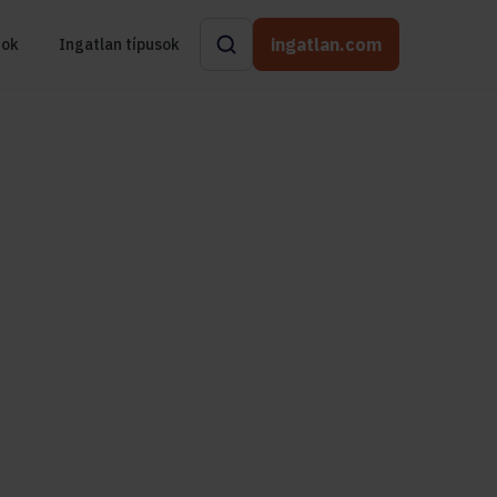
ingatlan.com
rok
Ingatlan típusok