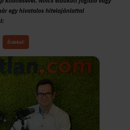
p kitöltésével. Nincs elbukott foglaló vagy
ár egy hivatalos hitelajánlattal
l:
Érdekel!