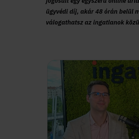
jogosult egy egyszerű online űrla
ügyvédi díj, akár 48 órán belül m
válogathatsz az ingatlanok közü