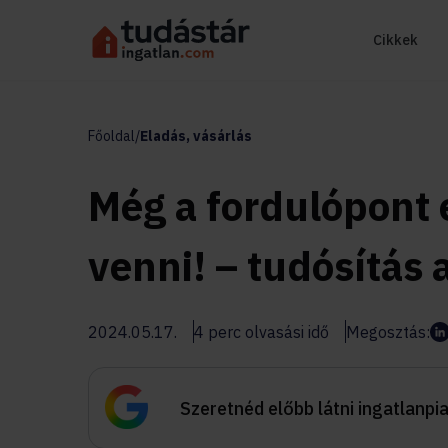
Cikkek
Főoldal
/
Eladás, vásárlás
Még a fordulópont 
venni! – tudósítás 
2024.05.17.
4 perc olvasási idő
Megosztás:
Szeretnéd előbb látni ingatlanpi