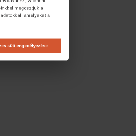
tosításához, valamint
einkkel megosztjuk a
 adatokkal, amelyeket a
.
es süti engedélyezése