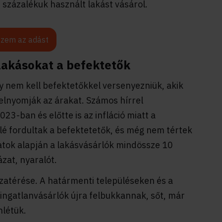
 százalékuk használt lakást vásárol.
zem az adást
lakásokat a befektetők
 nem kell befektetőkkel versenyezniük, akik
 felnyomják az árakat. Számos hírrel
23-ban és előtte is az infláció miatt a
lé fordultak a befektetetők, és még nem tértek
datok alapján a lakásvásárlók mindössze 10
ázat, nyaralót.
szatérése. A határmenti településeken és a
 ingatlanvásárlók újra felbukkannak, sőt, már
nlétük.