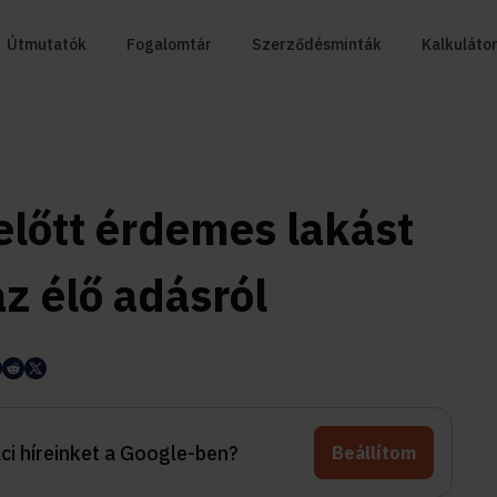
Útmutatók
Fogalomtár
Szerződésminták
Kalkuláto
előtt érdemes lakást
az élő adásról
aci híreinket a Google-ben?
Beállítom