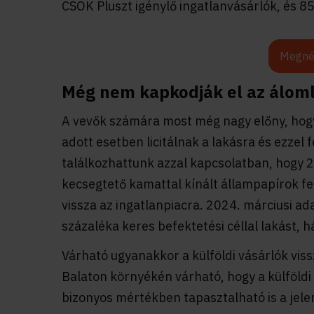
CSOK Pluszt igénylő ingatlanvásárlók, és 85
Megné
Még nem kapkodják el az álom
A vevők számára most még nagy előny, hogy
adott esetben licitálnak a lakásra és ezzel
találkozhattunk azzal kapcsolatban, hogy 20
kecsegtető kamattal kínált állampapírok fe
vissza az ingatlanpiacra. 2024. márciusi a
százaléka keres befektetési céllal lakást, h
Várható ugyanakkor a külföldi vásárlók vis
Balaton környékén várható, hogy a külföldi
bizonyos mértékben tapasztalható is a jele