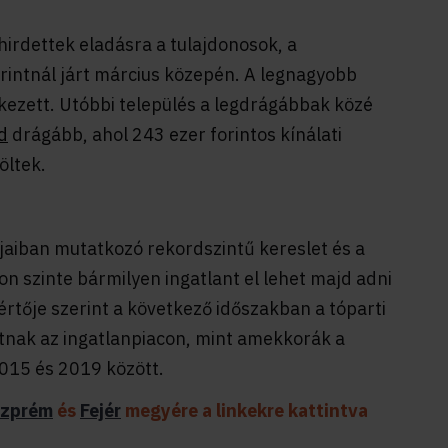
hirdettek eladásra a tulajdonosok, a
rintnál járt március közepén. A legnagyobb
ezett. Utóbbi település a legdrágábbak közé
d
drágább, ahol 243 ezer forintos kínálati
öltek.
pjaiban mutatkozó rekordszintű kereslet és a
on szinte bármilyen ingatlant el lehet majd adni
rtője szerint a következő időszakban a tóparti
atnak az ingatlanpiacon, mint amekkorák a
2015 és 2019 között.
szprém
és
Fejér
megyére a linkekre kattintva