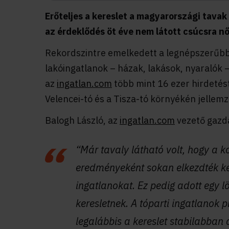
Erőteljes a kereslet a magyarországi tavak
az érdeklődés öt éve nem látott csúcsra nő
Rekordszintre emelkedett a legnépszerűbb
lakóingatlanok – házak, lakások, nyaralók – 
az
ingatlan.com
több mint 16 ezer hirdetés
Velencei-tó és a Tisza-tó környékén jellemz
Balogh László, az
ingatlan.com
vezető gazda
“Már tavaly látható volt, hogy a k
eredményeként sokan elkezdték ke
ingatlanokat. Ez pedig adott egy l
keresletnek. A tóparti ingatlanok 
legalábbis a kereslet stabilabban 