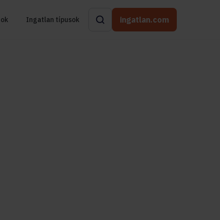
ingatlan.com
rok
Ingatlan típusok