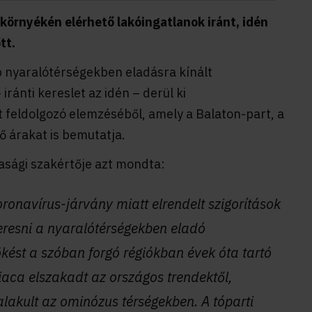
 környékén elérhető lakóingatlanok iránt, idén
tt.
 nyaralótérségekben eladásra kínált
iránti kereslet az idén – derül ki
t feldolgozó elemzéséből, amely a Balaton-part, a
ő árakat is bemutatja.
sági szakértője azt mondta:
oronavírus-járvány miatt elrendelt szigorítások
resni a nyaralótérségekben eladó
ökést a szóban forgó régiókban évek óta tartó
piaca elszakadt az országos trendektől,
alakult az ominózus térségekben. A tóparti