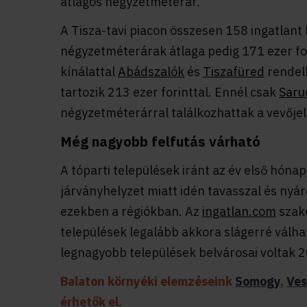
átlagos négyzetméterár.
A Tisza-tavi piacon összesen 158 ingatlant 
négyzetméterárak átlaga pedig 171 ezer fo
kínálattal
Abádszalók
és
Tiszafüred
rendelk
tartozik 213 ezer forinttal. Ennél csak
Saru
négyzetméterárral találkozhattak a vevőjel
Még nagyobb felfutás várható
A tóparti települések iránt az év első hóna
járványhelyzet miatt idén tavasszal és nyár
ezekben a régiókban. Az
ingatlan.com
szaké
települések legalább akkora slágerré válh
legnagyobb települések belvárosai voltak 
Balaton környéki elemzéseink
Somogy
,
Ve
érhetők el.