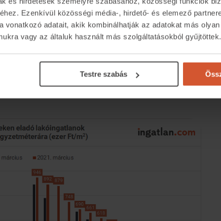
bak. Az északi parton lévő települések esetében
mak és hirdetések személyre szabásához, közösségi funkciók biz
hez. Ezenkívül közösségi média-, hirdető- és elemező partner
t tett ki. A legmagasabb ár
Alsóörshöz
köthető,
a vonatkozó adatait, akik kombinálhatják az adatokat más olyan
ik legalacsonyabb, 400 ezer forint alatti
kra vagy az általuk használt más szolgáltatásokból gyűjtöttek
ezte. A Balaton déli partján, vagyis a Somogy
yzetméterár 635 ezer forintra rúgott. A toplistát
iós átlagos négyzetméterárral, a legolcsóbbak
Testre szabás
Össz
yzetméterenként 357 ezer forintot kérnek az