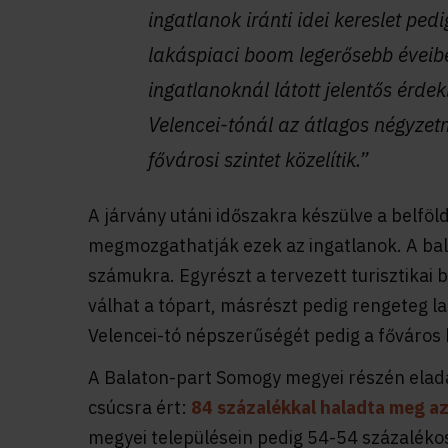
ingatlanok iránti idei kereslet p
lakáspiaci boom legerősebb éveib
ingatlanoknál látott jelentős érd
Velencei-tónál az átlagos négyze
fővárosi szintet közelítik.”
A járvány utáni időszakra készülve a belföld
megmozgathatják ezek az ingatlanok. A bal
számukra. Egyrészt a tervezett turisztika
válhat a tópart, másrészt pedig rengeteg la
Velencei-tó népszerűségét pedig a főváros k
A Balaton-part Somogy megyei részén eladás
csúcsra ért:
84 százalékkal haladta meg az 
megyei településein pedig 54-54 százalékos