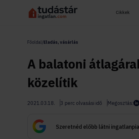
Cikkek
Főoldal
/
Eladás, vásárlás
A balatoni átlagár
közelítik
2021.03.18.
3 perc olvasási idő
Megosztás:
Szeretnéd előbb látni ingatlanpi