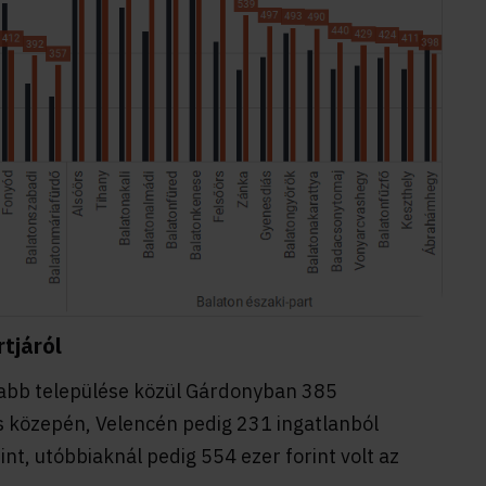
rtjáról
ttabb települése közül Gárdonyban 385
s közepén, Velencén pedig 231 ingatlanból
int, utóbbiaknál pedig 554 ezer forint volt az