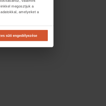
tosításához, valamint
einkkel megosztjuk a
 adatokkal, amelyeket a
.
es süti engedélyezése