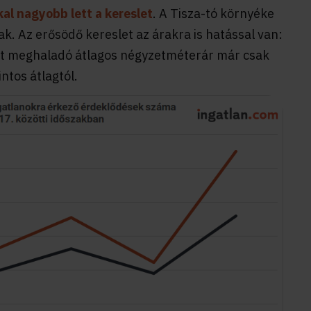
al nagyobb lett a kereslet
. A Tisza-tó környéke
. Az erősödő kereslet az árakra is hatással van:
tot meghaladó átlagos négyzetméterár már csak
ntos átlagtól.