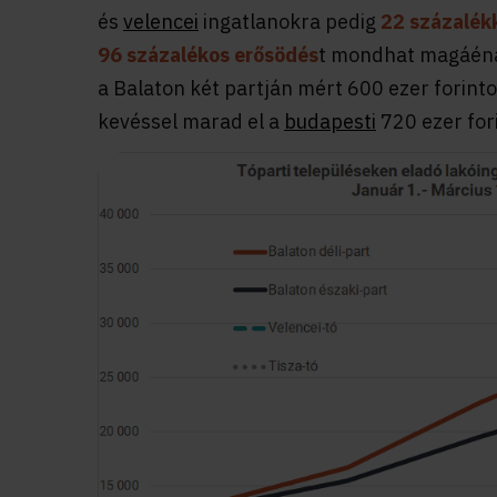
és
velencei
ingatlanokra pedig
22 százalékk
96 százalékos erősödés
t mondhat magáénak
a Balaton két partján mért 600 ezer forin
kevéssel marad el a
budapesti
720 ezer fori