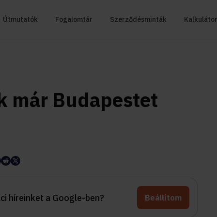
Útmutatók
Fogalomtár
Szerződésminták
Kalkuláto
ak már Budapestet
aci híreinket a Google-ben?
Beállítom