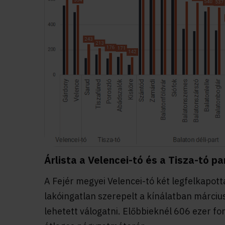
Árlista a Velencei-tó és a Tisza-tó pa
A Fejér megyei Velencei-tó két legfelkapo
lakóingatlan szerepelt a kínálatban márciu
lehetett válogatni. Előbbieknél 606 ezer for