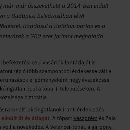
edig már-már összevethető a 2014-ben indult
en a Budapest belvárosában lévő
eklődéssel. Ráadásul a Balaton-parton és a
tméterárak a 700 ezer forintot meghaladó
i befektetési célú vásárlók fantáziáját is
atoni régió több szempontból érdekessé vált a
i beruházások eredményeként négy évszakossá
kóingatlan épül a tóparti településeken. A
özelsége biztosítja.
ra kínált lakóingatlanok iránti érdeklődés
elmúlt öt év átlagát
. A tópart
Veszprém
és Zala
 volt a növekedés. A Velencei-tónál, a
gárdonyi