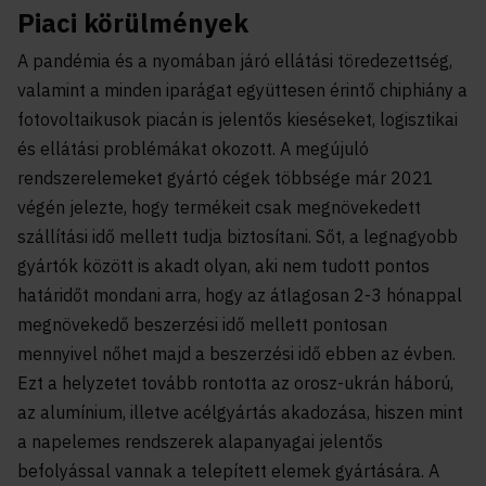
Piaci körülmények
A pandémia és a nyomában járó ellátási töredezettség,
valamint a minden iparágat együttesen érintő chiphiány a
fotovoltaikusok piacán is jelentős kieséseket, logisztikai
és ellátási problémákat okozott. A megújuló
rendszerelemeket gyártó cégek többsége már 2021
végén jelezte, hogy termékeit csak megnövekedett
szállítási idő mellett tudja biztosítani. Sőt, a legnagyobb
gyártók között is akadt olyan, aki nem tudott pontos
határidőt mondani arra, hogy az átlagosan 2-3 hónappal
megnövekedő beszerzési idő mellett pontosan
mennyivel nőhet majd a beszerzési idő ebben az évben.
Ezt a helyzetet tovább rontotta az orosz-ukrán háború,
az alumínium, illetve acélgyártás akadozása, hiszen mint
a napelemes rendszerek alapanyagai jelentős
befolyással vannak a telepített elemek gyártására. A