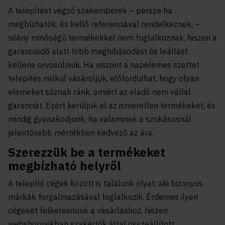
A telepítést végző szakemberek – persze ha
megbízhatók, és kellő referenciával rendelkeznek, –
silány minőségű termékekkel nem foglalkoznak, hiszen a
garanciaidő alatt több meghibásodást és leállást
kellene orvosolniuk. Ha viszont a napelemes szettet
telepítés nélkül vásároljuk, előfordulhat, hogy olyan
elemeket sóznak ránk, amiért az eladó nem vállal
garanciát. Ezért kerüljük el az ismeretlen termékeket, és
mindig gyanakodjunk, ha valaminek a szokásosnál
jelentősebb mértékben kedvező az ára.
Szerezzük be a termékeket
megbízható helyről
A telepítő cégek között is találunk olyat, aki bizonyos
márkák forgalmazásával foglalkozik. Érdemes ilyen
cégeket felkeresnünk a vásárláshoz, hiszen
webshopjaikban szakértők által összeállított