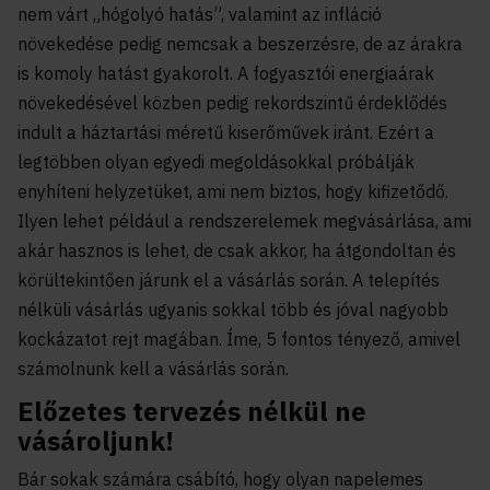
nem várt „hógolyó hatás”, valamint az infláció
növekedése pedig nemcsak a beszerzésre, de az árakra
is komoly hatást gyakorolt. A fogyasztói energiaárak
növekedésével közben pedig rekordszintű érdeklődés
indult a háztartási méretű kiserőművek iránt. Ezért a
legtöbben olyan egyedi megoldásokkal próbálják
enyhíteni helyzetüket, ami nem biztos, hogy kifizetődő.
Ilyen lehet például a rendszerelemek megvásárlása, ami
akár hasznos is lehet, de csak akkor, ha átgondoltan és
körültekintően járunk el a vásárlás során. A telepítés
nélküli vásárlás ugyanis sokkal több és jóval nagyobb
kockázatot rejt magában. Íme, 5 fontos tényező, amivel
számolnunk kell a vásárlás során.
Előzetes tervezés nélkül ne
vásároljunk!
Bár sokak számára csábító, hogy olyan napelemes