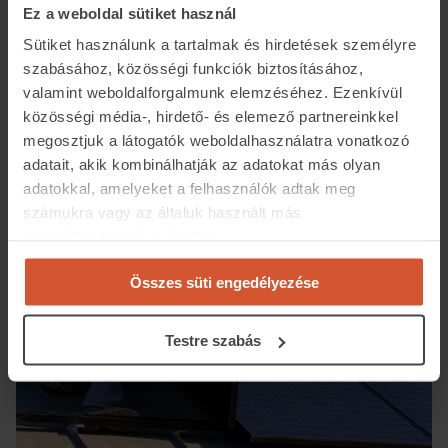
hónapban a rendszer felszerelését. Fogadjuk el, csak
Ez a weboldal sütiket használ
úgy lesz biztonságos és megtérülő a rendszerünk, ha az
Sütiket használunk a tartalmak és hirdetések személyre
is szereli fel, aki azt eladta nekünk.
szabásához, közösségi funkciók biztosításához,
valamint weboldalforgalmunk elemzéséhez. Ezenkívül
közösségi média-, hirdető- és elemező partnereinkkel
megosztjuk a látogatók weboldalhasználatra vonatkozó
adatait, akik kombinálhatják az adatokat más olyan
adatokkal, amelyeket a felhasználók adtak meg
számukra vagy az általuk használt más
szolgáltatásokból gyűjtöttek.
Összes süti engedélyezése
Testre szabás