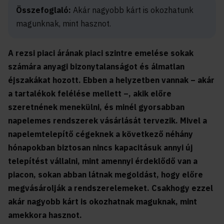
Összefoglaló:
Akár nagyobb kárt is okozhatunk
magunknak, mint hasznot.
A rezsi piaci árának piaci szintre emelése sokak
számára anyagi bizonytalanságot és álmatlan
éjszakákat hozott. Ebben a helyzetben vannak – akár
a tartalékok felélése mellett –, akik előre
szeretnének menekülni, és minél gyorsabban
napelemes rendszerek vásárlását tervezik. Mivel a
napelemtelepítő cégeknek a következő néhány
hónapokban biztosan nincs kapacitásuk annyi új
telepítést vállalni, mint amennyi érdeklődő van a
piacon, sokan abban látnak megoldást, hogy előre
megvásárolják a rendszerelemeket. Csakhogy ezzel
akár nagyobb kárt is okozhatnak maguknak, mint
amekkora hasznot.