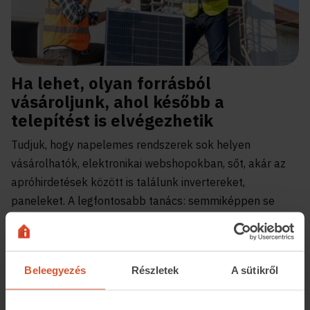
Ha lehet, olyan forrásból
vásároljunk, ahol később a
telepítést is elvégezhetik
Tudjuk, hogy napelemes rendszerek sok helyen
vásárolhatók, elektronikai webshopokban, sőt, akár az
apróhirdetések között is találunk invertereket,
paneleket. A legfontosabb tanács: semmiképpen se
vásároljunk onnan! Olyan weboldalakról szerezzük be a
rendszert, ahol később maga az eladó telepíti majd a
rendszerünket. Ezek a cégek jellemzően napelemes
Beleegyezés
Részletek
A sütikről
telepítéseket végző szakemberek, akik csak
túlterheltségük miatt nem vállalják a következő