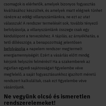
csomagok is elérhetők, amelyek bizonyos fogyasztás
kiváltásához készültek, és amelyek miatt elégnek tűnhet
ránézni az eddigi villanyszámlánkra, ne ezt az utat
válasszuk! A rendszer termelését sok, további tényező
befolyásolja, a villanyszámlánk összege csak egy
kiindulópont a tervezéshez. A tájolás, az árnyékhatás, a
tető dőlésszöge, a benapozottság jelentősen
befolyásolja
a napelem rendszer megtermelt
energiamennyiségét. Ezért a vásárlás előtt mindig
kérjünk helyszíni felmérést! Ha a szakemberek az
ingatlan egyedi sajátosságait figyelembe véve
megfelelő, a saját fogyasztásunkhoz igazított méretű
rendszert kalkuláltak, csak ezt figyelembe véve
vásároljunk.
Ne vegyünk olcsó és ismeretlen
rendszerelemeket!