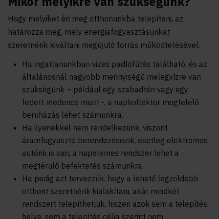
Mikor melyikre van szükségünk?
Hogy melyiket éri meg otthonunkba telepíteni, az
határozza meg, mely energiafogyasztásunkat
szeretnénk kiváltani megújuló forrás működtetésével.
Ha ingatlanunkban vizes padlófűtés található, és az
általánosnál nagyobb mennyiségű melegvízre van
szükségünk – például egy szabadtéri vagy egy
fedett medence miatt -, a napkollektor megfelelő
beruházás lehet számunkra.
Ha ilyenekkel nem rendelkezünk, viszont
áramfogyasztó berendezéseink, esetleg elektromos
autónk is van, a napelemes rendszer lehet a
megtérülő befektetés számunkra.
Ha pedig azt tervezzük, hogy a lehető legzöldebb
otthont szeretnénk kialakítani, akár mindkét
rendszert telepíthetjük, hiszen azok sem a telepítés
helye, sem a telepítés célja szerint nem