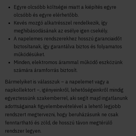
Egyre olcsóbb költségei miatt a kiépítés egyre
olcsóbb és egyre elérhetőbb.
Kevés mozgó alkatrésszel rendelkezik, így
meghibásodásának az esélye igen csekély.
A napelemes rendszerekhez hosszú garanciaidőt
biztosítanak, így garantálva biztos és folyamatos
működésüket.
Minden, elektromos árammal működő eszközünk
számára áramforrás biztosít.
Bármelyiket is válasszuk – a napelemet vagy a
napkollektort –, igényeinkről, lehetőségeinkről mindig
egyeztessünk szakemberrel, aki segít majd ingatlanunk
adottságainak figyelembevételével a lehető legjobb
rendszert megtervezni, hogy beruházásunk ne csak
fenntartható és zöld, de hosszú távon megtérülő
rendszer legyen.