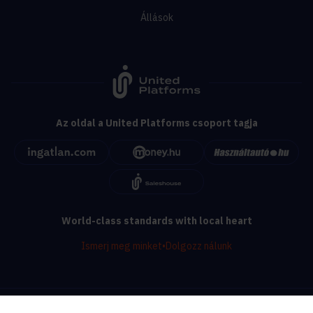
Állások
Az oldal a United Platforms csoport tagja
World-class standards with local heart
Ismerj meg minket
•
Dolgozz nálunk