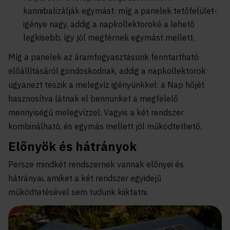
kannibalizálják egymást: míg a panelek tetőfelület-
igénye nagy, addig a napkollektoroké a lehető
legkisebb, így jól megférnek egymást mellett.
Míg a panelek az áramfogyasztásunk fenntartható
előállításáról gondoskodnak, addig a napkollektorok
ugyanezt teszik a melegvíz igényünkkel: a Nap hőjét
hasznosítva látnak el bennünket a megfelelő
mennyiségű melegvízzel. Vagyis a két rendszer
kombinálható, és egymás mellett jól működtethető.
Előnyök és hátrányok
Persze mindkét rendszernek vannak előnyei és
hátrányai, amiket a két rendszer egyidejű
működtetésével sem tudunk kiiktatni.