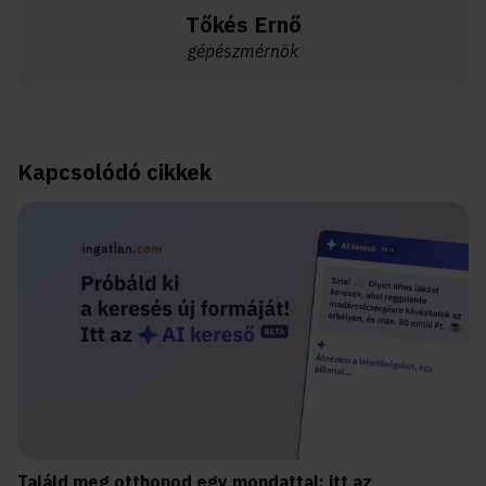
Tőkés Ernő
gépészmérnök
Kapcsolódó cikkek
Találd meg otthonod egy mondattal: itt az