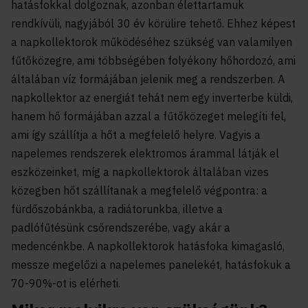
hatásfokkal dolgoznak, azonban élettartamuk
rendkívüli, nagyjából 30 év körülire tehető. Ehhez képest
a napkollektorok működéséhez szükség van valamilyen
fűtőközegre, ami többségében folyékony hőhordozó, ami
általában víz formájában jelenik meg a rendszerben. A
napkollektor az energiát tehát nem egy inverterbe küldi,
hanem hő formájában azzal a fűtőközeget melegíti fel,
ami így szállítja a hőt a megfelelő helyre. Vagyis a
napelemes rendszerek elektromos árammal látják el
eszközeinket, míg a napkollektorok általában vizes
közegben hőt szállítanak a megfelelő végpontra: a
fürdőszobánkba, a radiátorunkba, illetve a
padlófűtésünk csőrendszerébe, vagy akár a
medencénkbe. A napkollektorok hatásfoka kimagasló,
messze megelőzi a napelemes panelekét, hatásfokuk a
70-90%-ot is elérheti.