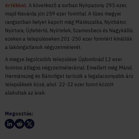
értékkel.
A következő a sorban Nyírpazony 295 ezer,
majd Kisvárda jön 259 ezer forinttal. A tízes megyei
rangsorban helyet kapott még Mátészalka, Nyírbátor,
Nyírtura, Újfehértó, Nyírtelek, Szamosbecs és Nagykálló,
ezeken a településeken 201-250 ezer forintért kínálták
a lakóingatlanok négyzetméterét.
A megye legolcsóbb települése Újdombrád 12 ezer
forintos átlagos négyzetméterárral. Emellett még Mánd,
Hermánszeg és Bátorliget tartozik a legalacsonyabb árú
települések közé, ahol 22-32 ezer forint között
alakultak az árak.
Megosztás: