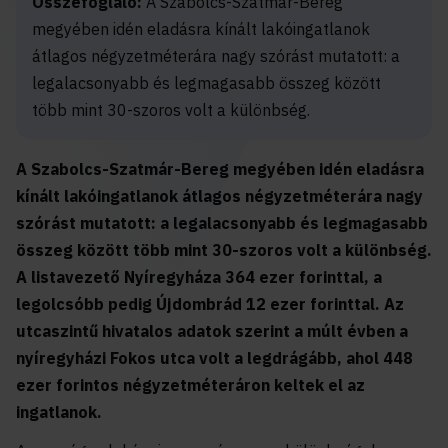
Összefoglaló:
A Szabolcs-Szatmár-Bereg
megyében idén eladásra kínált lakóingatlanok
átlagos négyzetméterára nagy szórást mutatott: a
legalacsonyabb és legmagasabb összeg között
több mint 30-szoros volt a különbség.
A Szabolcs-Szatmár-Bereg megyében idén eladásra
kínált lakóingatlanok átlagos négyzetméterára nagy
szórást mutatott: a legalacsonyabb és legmagasabb
összeg között több mint 30-szoros volt a különbség.
A listavezető Nyíregyháza 364 ezer forinttal, a
legolcsóbb pedig Újdombrád 12 ezer forinttal. Az
utcaszintű hivatalos adatok szerint a múlt évben a
nyíregyházi Fokos utca volt a legdrágább, ahol 448
ezer forintos négyzetméteráron keltek el az
ingatlanok.