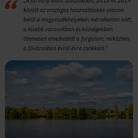
„A járvány előtti időszakban, 2015 és 2019
között az országos használtlakás-piacon
belül a megyeszékhelyeken mérsékelten nőtt,
a kisebb városokban és községekben
ütemesen emelkedett a forgalom, miközben
a fővárosban évről évre csökkent.”