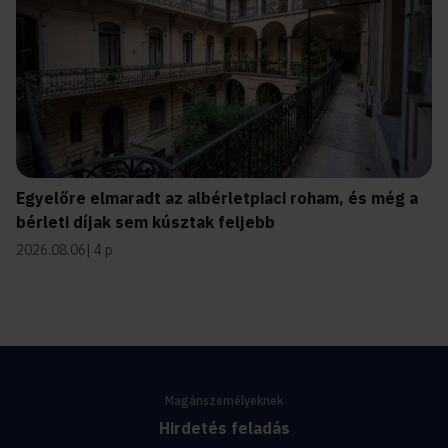
Egyelőre elmaradt az albérletpiaci roham, és még a
bérleti díjak sem kúsztak feljebb
2026.08.06
4 p
Magánszemélyeknek
Hirdetés feladás