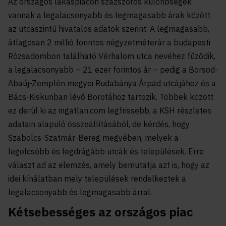
Az országos lakáspiacon százszoros különbségek
vannak a legalacsonyabb és legmagasabb árak között
az utcaszintű hivatalos adatok szerint. A legmagasabb,
átlagosan 2 millió forintos négyzetméterár a budapesti
Rózsadombon található Vérhalom utca nevéhez fűződik,
a legalacsonyabb – 21 ezer forintos ár – pedig a Borsod-
Abaúj-Zemplén megyei Rudabánya Árpád utcájához és a
Bács-Kiskunban lévő Borotához tartozik. Többek között
ez derül ki az
ingatlan.com
legfrissebb, a KSH részletes
adatain alapuló összeállításából, de kérdés, hogy
Szabolcs-Szatmár-Bereg megyében, melyek a
legolcsóbb és legdrágább utcák és települések. Erre
választ ad az elemzés, amely bemutatja azt is, hogy az
idei kínálatban mely települések rendelkeztek a
legalacsonyabb és legmagasabb árral.
Kétsebességes az országos piac