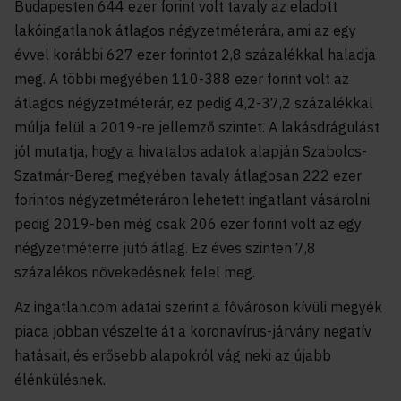
Budapesten 644 ezer forint volt tavaly az eladott
lakóingatlanok átlagos négyzetméterára, ami az egy
évvel korábbi 627 ezer forintot 2,8 százalékkal haladja
meg. A többi megyében 110-388 ezer forint volt az
átlagos négyzetméterár, ez pedig 4,2-37,2 százalékkal
múlja felül a 2019-re jellemző szintet. A lakásdrágulást
jól mutatja, hogy a hivatalos adatok alapján Szabolcs-
Szatmár-Bereg megyében tavaly átlagosan 222 ezer
forintos négyzetméteráron lehetett ingatlant vásárolni,
pedig 2019-ben még csak 206 ezer forint volt az egy
négyzetméterre jutó átlag. Ez éves szinten 7,8
százalékos növekedésnek felel meg.
Az ingatlan.com adatai szerint a fővároson kívüli megyék
piaca jobban vészelte át a koronavírus-járvány negatív
hatásait, és erősebb alapokról vág neki az újabb
élénkülésnek.