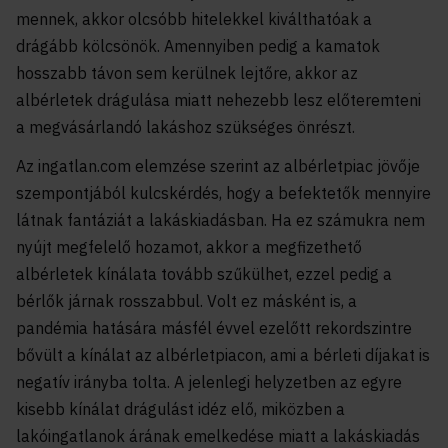
mennek, akkor olcsóbb hitelekkel kiválthatóak a
drágább kölcsönök. Amennyiben pedig a kamatok
hosszabb távon sem kerülnek lejtőre, akkor az
albérletek drágulása miatt nehezebb lesz előteremteni
a megvásárlandó lakáshoz szükséges önrészt.
Az ingatlan.com elemzése szerint az albérletpiac jövője
szempontjából kulcskérdés, hogy a befektetők mennyire
látnak fantáziát a lakáskiadásban. Ha ez számukra nem
nyújt megfelelő hozamot, akkor a megfizethető
albérletek kínálata tovább szűkülhet, ezzel pedig a
bérlők járnak rosszabbul. Volt ez másként is, a
pandémia hatására másfél évvel ezelőtt rekordszintre
bővült a kínálat az albérletpiacon, ami a bérleti díjakat is
negatív irányba tolta. A jelenlegi helyzetben az egyre
kisebb kínálat drágulást idéz elő, miközben a
lakóingatlanok árának emelkedése miatt a lakáskiadás