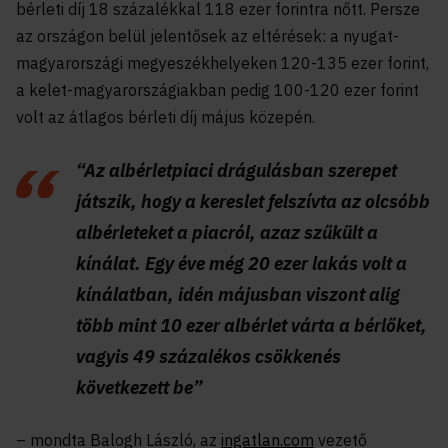
bérleti díj 18 százalékkal 118 ezer forintra nőtt. Persze
az országon belül jelentősek az eltérések: a nyugat-
magyarországi megyeszékhelyeken 120-135 ezer forint,
a kelet-magyarországiakban pedig 100-120 ezer forint
volt az átlagos bérleti díj május közepén.
“Az albérletpiaci drágulásban szerepet
játszik, hogy a kereslet felszívta az olcsóbb
albérleteket a piacról, azaz szűkült a
kínálat. Egy éve még 20 ezer lakás volt a
kínálatban, idén májusban viszont alig
több mint 10 ezer albérlet várta a bérlőket,
vagyis 49 százalékos csökkenés
következett be”
– mondta Balogh László, az
ingatlan.com
vezető