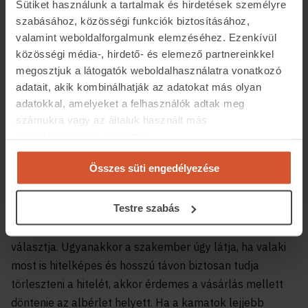
Sütiket használunk a tartalmak és hirdetések személyre
szabásához, közösségi funkciók biztosításához,
valamint weboldalforgalmunk elemzéséhez. Ezenkívül
közösségi média-, hirdető- és elemező partnereinkkel
megosztjuk a látogatók weboldalhasználatra vonatkozó
adatait, akik kombinálhatják az adatokat más olyan
adatokkal, amelyeket a felhasználók adtak meg
számukra vagy az általuk használt más
szolgáltatásokból gyűjtöttek.
Mi várható az albérletpiacon rövid
távon?
Összes süti engedélyezése
Balogh László azt is elmondta, hogy a már említett
Testre szabás
kamatemelkedés miatt sokan későbbre halasztják a
lakásvásárlást, egy részük ideiglenesen az albérletet
választja. Ugyanakkor a szakember úgy látja, ha valaki
most is hitelképes és hosszú távon biztosan tudja
törleszteni a hitelét, akkor érdemes a vásárlás mellett
döntenie az albérlet helyett. Ha a kamatok lejjebb