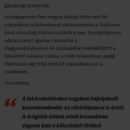
gazdasági szakértője.
A budapesti és Pest megyei kínálat több mint 50
százalékos csökkenésével párhuzamosan a fővároson
kívül visszafogottabban szűkült a piac. Az ingatlan.com
adatai szerint ugyanis összesítve a
megyeszékhelyeken 44 százalékkal mérséklődött a
bérelhető lakások száma, a többi településen pedig
mindössze alig több mint 10 százalékos volt a
csökkenés.
Hozzátette:
A lakáseladásokat nagyban befolyásoló
kamatemelkedés az albérletpiacot is érinti.
A drágább hitelek miatt kevesebben
vágnak bele a kölcsönből történő