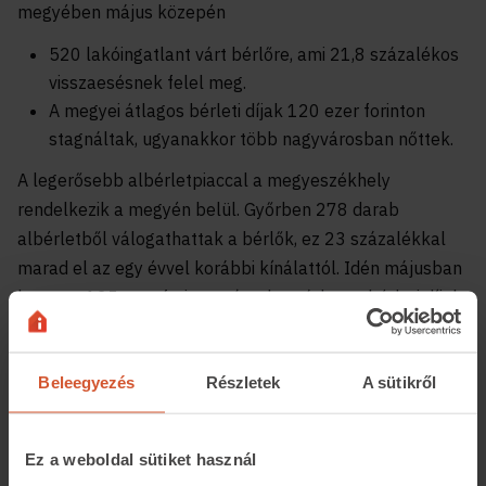
megyében május közepén
520 lakóingatlant várt bérlőre, ami 21,8 százalékos
visszaesésnek felel meg.
A megyei átlagos bérleti díjak 120 ezer forinton
stagnáltak, ugyanakkor több nagyvárosban nőttek.
A legerősebb albérletpiaccal a megyeszékhely
rendelkezik a megyén belül. Győrben 278 darab
albérletből válogathattak a bérlők, ez 23 százalékkal
marad el az egy évvel korábbi kínálattól. Idén májusban
havonta 125 ezer forintra rúgtak az átlagos bérleti díjak,
ez 14 százalékos drágulásnak felel meg éves
összevetésben. A megyeszékhelyen a lakáskiadással
Beleegyezés
Részletek
A sütikről
4,34 százalékos hozamot lehet elérni. Sopronban 119
elérhető albérlet volt a piacon, ami 16 százalékos
csökkenést jelent. A bérleti díj átlagban 130 ezer forint
Ez a weboldal sütiket használ
volt, ez 4 százalékos emelkedést jelent.