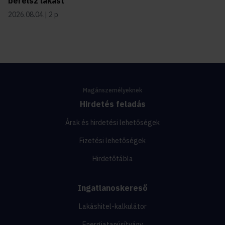
bérelsz lakást
2026.08.04.
2 p
Magánszemélyeknek
Hirdetés feladás
Árak és hirdetési lehetőségek
Fizetési lehetőségek
Hirdetőtábla
Ingatlanoskereső
Lakáshitel-kalkulátor
Energiatanúsítvány