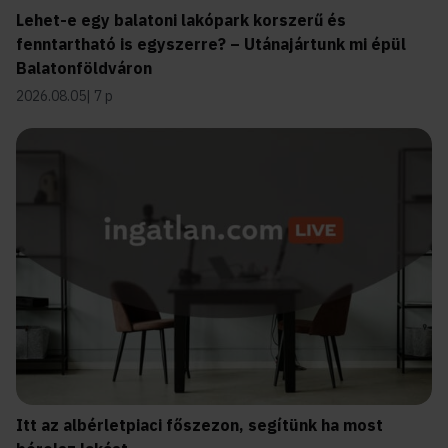
Lehet-e egy balatoni lakópark korszerű és
fenntartható is egyszerre? – Utánajártunk mi épül
Balatonföldváron
2026.08.05
7 p
Itt az albérletpiaci főszezon, segítünk ha most