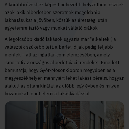
A korábbi évekhez képest nehezebb helyzetben lesznek
azok, akik albérletben szeretnék megoldani a
lakhatásukat a jövőben, köztük az érettségi után
egyetemre tartó vagy munkát vállaló diákok.
A legolcsóbb kiadó lakások ugyanis már “elkeltek”, a
választék szűkebb lett, a bérleti díjak pedig feljebb
mentek – áll az ingatlan.com elemzésében, amely
ismerteti az országos albérletpiaci trendeket. Emellett
bemutatja, hogy Győr-Moson-Sopron megyében és a
megyeszékhelyen mennyiért lehet lakást bérelni, hogyan
alakult az ottani kínálat az utóbbi egy évben és milyen
hozamokat lehet elérni a lakáskiadással.