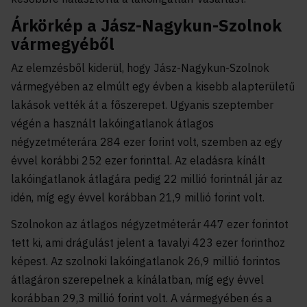
Árkörkép a Jász-Nagykun-Szolnok
vármegyéből
Az elemzésből kiderül, hogy Jász-Nagykun-Szolnok
vármegyében az elmúlt egy évben a kisebb alapterületű
lakások vették át a főszerepet. Ugyanis szeptember
végén a használt lakóingatlanok átlagos
négyzetméterára 284 ezer forint volt, szemben az egy
évvel korábbi 252 ezer forinttal. Az eladásra kínált
lakóingatlanok átlagára pedig 22 millió forintnál jár az
idén, míg egy évvel korábban 21,9 millió forint volt.
Szolnokon az átlagos négyzetméterár 447 ezer forintot
tett ki, ami drágulást jelent a tavalyi 423 ezer forinthoz
képest. Az szolnoki lakóingatlanok 26,9 millió forintos
átlagáron szerepelnek a kínálatban, míg egy évvel
korábban 29,3 millió forint volt. A vármegyében és a