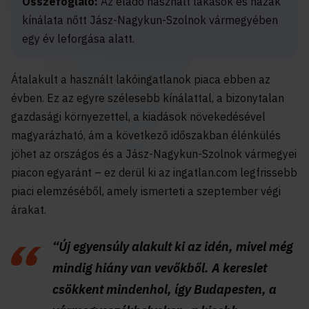
Összefoglaló:
Az eladó használt lakások és házak
kínálata nőtt Jász-Nagykun-Szolnok vármegyében
egy év leforgása alatt.
Átalakult a használt lakóingatlanok piaca ebben az
évben. Ez az egyre szélesebb kínálattal, a bizonytalan
gazdasági környezettel, a kiadások növekedésével
magyarázható, ám a következő időszakban élénkülés
jöhet az országos és a Jász-Nagykun-Szolnok vármegyei
piacon egyaránt – ez derül ki az ingatlan.com legfrissebb
piaci elemzéséből, amely ismerteti a szeptember végi
árakat.
“Új egyensúly alakult ki az idén, mivel még
mindig hiány van vevőkből. A kereslet
csökkent mindenhol, így Budapesten, a