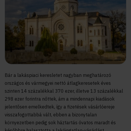
Bár a lakáspiaci keresletet nagyban meghatározó
országos és vármegyei nettó átlagkeresetek éves
szinten 14 százalékkal 370 ezer, illetve 13 százalékkal
298 ezer forintra nőttek, ám a mindennapi kiadások
jelentősen emelkedtek, így a fizetések vásárlóereje
visszafogottabbá vált, ebben a bizonytalan
környezetben pedig sok háztartás óvatos maradt és
későbbre halasztotta a lakóingatlan-vásárlást.