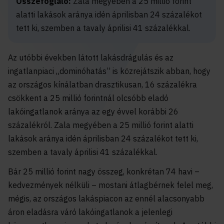
Összefoglaló:
Zala megyében a 25 millió forint
alatti lakások aránya idén áprilisban 24 százalékot
tett ki, szemben a tavaly áprilisi 41 százalékkal.
Az utóbbi években látott lakásdrágulás és az
ingatlanpiaci „dominóhatás” is közrejátszik abban, hogy
az országos kínálatban drasztikusan, 16 százalékra
csökkent a 25 millió forintnál olcsóbb eladó
lakóingatlanok aránya az egy évvel korábbi 26
százalékról. Zala megyében a 25 millió forint alatti
lakások aránya idén áprilisban 24 százalékot tett ki,
szemben a tavaly áprilisi 41 százalékkal.
Bár 25 millió forint nagy összeg, konkrétan 74 havi –
kedvezmények nélküli – mostani átlagbérnek felel meg,
mégis, az országos lakáspiacon az ennél alacsonyabb
áron eladásra váró lakóingatlanok a jelenlegi