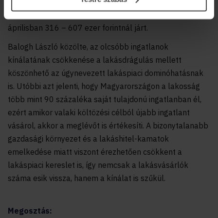
szóban forgó városokban eladásra kínált valamennyi új
és használt lakóingatlan átlagos négyzetméterára
áprilisban 316 – 607 ezer forintnál járt.
Balogh László közölte, az olcsóbb ingatlanok
kínálatának csökkenése a lakásdrágulás mellett
köszönhető az úgynevezett lakáspiaci dominóhatásnak
is. Utóbbi azt jelenti, hogy Magyarországon a lakosság
több mint 90 százaléka saját tulajdonú ingatlanban él,
ezért amikor valaki költözési célból újabb ingatlant
vásárol, akkor a meglévőt is értékesíti. A bizonytalanabb
gazdasági környezet és a lakáshitel-kamatok
emelkedése miatt viszont érezhetően csökkent a
lakáspiaci kereslet is, így nemcsak a lakásvásárlók
száma esik vissza, hanem a kínálat is szűkül.
Megosztás: