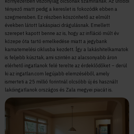
környezetben viszonylag olcsónak számítanak. Az utóbbi
tényező miatt pedig a kereslet is fokozódik ebben a
szegmensben. Ez részben köszönhető az elmúlt
években látott lakáspiaci drágulásnak. Emellett
szerepet kapott benne az is, hogy az infláció múlt év
közepe óta tartó emelkedése miatt a jegybank
kamatemelési ciklusba kezdett. Így a lakáshitelkamatok
is feljebb kúsztak, ami szintén az alacsonyabb áron
elérhető ingatlanok felé terelte az érdeklődőket – derül
ki az ingatlan.com legújabb elemzéséből, amely
ismerteti a 25 millió forintnál olcsóbb új és használt
lakóingatlanok országos és Zala megyei piacát is.