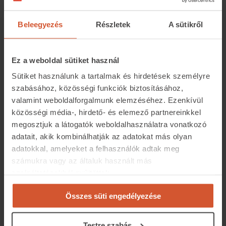
legnagyobb kínálattal rendelkező városait nézve a 25
millió forintnál olcsóbb lakóingatlanok részesedése
Beleegyezés
Részletek
A sütikről
pedig
a megyeszékhelyen 18 százalékos,
Ez a weboldal sütiket használ
Hévízen 1 százalékos,
Sütiket használunk a tartalmak és hirdetések személyre
Keszthelyen 3,6 százalékos,
szabásához, közösségi funkciók biztosításához,
Nagykanizsán 40 százalékos,
valamint weboldalforgalmunk elemzéséhez. Ezenkívül
Zalakaroson 14 százalékos volt.
közösségi média-, hirdető- és elemező partnereinkkel
megosztjuk a látogatók weboldalhasználatra vonatkozó
adatait, akik kombinálhatják az adatokat más olyan
adatokkal, amelyeket a felhasználók adtak meg
számukra vagy az általuk használt más
szolgáltatásokból gyűjtöttek.
Összes süti engedélyezése
A 25 millió forint alatti lakóingatlanok mellett az
ingatlan.com elemzéséből kiderül továbbá, hogy a
Testre szabás