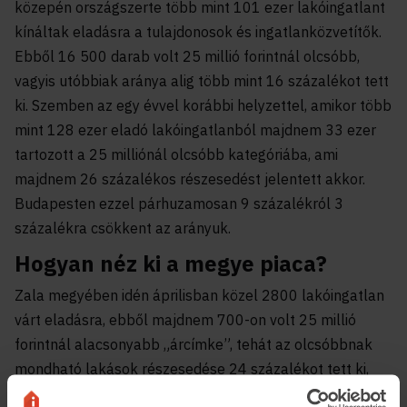
közepén országszerte több mint 101 ezer lakóingatlant
kínáltak eladásra a tulajdonosok és ingatlanközvetítők.
Ebből 16 500 darab volt 25 millió forintnál olcsóbb,
vagyis utóbbiak aránya alig több mint 16 százalékot tett
ki. Szemben az egy évvel korábbi helyzettel, amikor több
mint 128 ezer eladó lakóingatlanból majdnem 33 ezer
tartozott a 25 milliónál olcsóbb kategóriába, ami
majdnem 26 százalékos részesedést jelentett akkor.
Budapesten ezzel párhuzamosan 9 százalékról 3
százalékra csökkent az arányuk.
Hogyan néz ki a megye piaca?
Zala megyében idén áprilisban közel 2800 lakóingatlan
várt eladásra, ebből majdnem 700-on volt 25 millió
forintnál alacsonyabb „árcímke”, tehát az olcsóbbnak
mondható lakások részesedése 24 százalékot tett ki,
míg tavaly ugyanekkor még 41 százalék volt. A megye