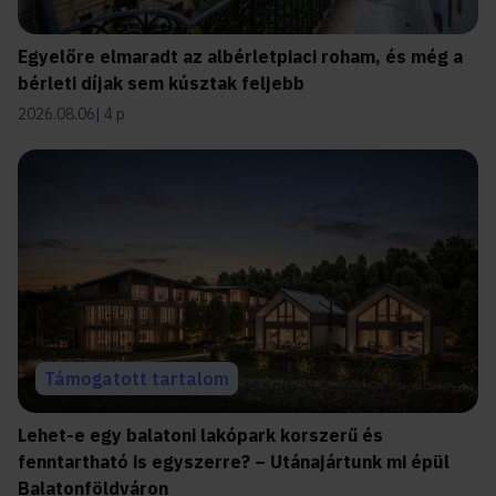
Egyelőre elmaradt az albérletpiaci roham, és még a
bérleti díjak sem kúsztak feljebb
2026.08.06
4 p
Támogatott tartalom
Lehet-e egy balatoni lakópark korszerű és
fenntartható is egyszerre? – Utánajártunk mi épül
Balatonföldváron