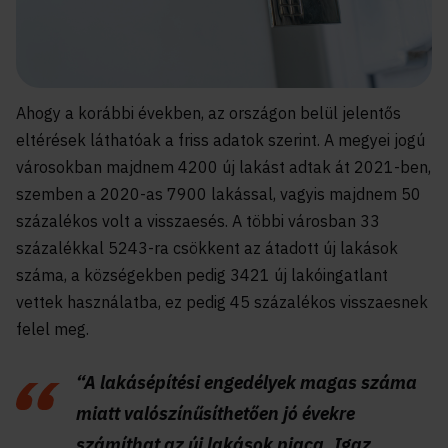
Ahogy a korábbi években, az országon belül jelentős
eltérések láthatóak a friss adatok szerint. A megyei jogú
városokban majdnem 4200 új lakást adtak át 2021-ben,
szemben a 2020-as 7900 lakással, vagyis majdnem 50
százalékos volt a visszaesés. A többi városban 33
százalékkal 5243-ra csökkent az átadott új lakások
száma, a községekben pedig 3421 új lakóingatlant
vettek használatba, ez pedig 45 százalékos visszaesnek
felel meg.
“A lakásépítési engedélyek magas száma
miatt valószínűsíthetően jó évekre
számíthat az új lakások piaca. Igaz,