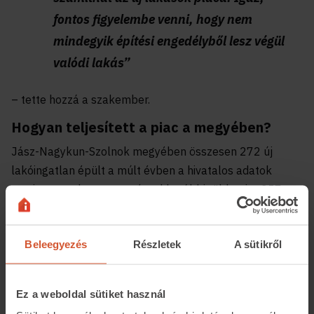
fontos figyelembe venni, hogy nem
mindegyik építési engedélyből lesz végül
valódi lakás”
– tette hozzá a szakember.
Hogyan teljesített a piac a megyében?
Jász-Nagykun-Szolnok megyében összesen 272 új
lakóingatlan épült a múlt évben a hivatalos adatok
szerint, szemben az egy évvel korábbi több mint 357
ingatlannal, azaz 24 százalékos volt a csökkenés. Ezzel
szemben a lakásépítési engedélyek száma kiugró
Beleegyezés
Részletek
A sütikről
mértékben, 58 százalékkal 391-re emelkedett.
Ez a weboldal sütiket használ