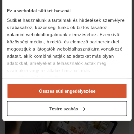
bővülést.”
Ez a weboldal sütiket használ
Fontos azonban, hogy egy-egy település lakosságszám-
Sütiket használunk a tartalmak és hirdetések személyre
változásánál nemcsak a be- és kiköltözésekről van szó,
szabásához, közösségi funkciók biztosításához,
valamint weboldalforgalmunk elemzéséhez. Ezenkívül
hanem a népesség természetes alakulásáról: azaz a
közösségi média-, hirdető- és elemező partnereinkkel
születések és halálozások különbsége, valamint az
megosztjuk a látogatók weboldalhasználatra vonatkozó
egyéb okokból történő lakcím-bejelentkezések is
adatait, akik kombinálhatják az adatokat más olyan
szerepelnek az adatokban.
adatokkal, amelyeket a felhasználók adtak meg
számukra vagy az általuk használt más
szolgáltatásokból gyűjtöttek.
Megosztás:
Összes süti engedélyezése
Kapcsolódó cikkek
Testre szabás