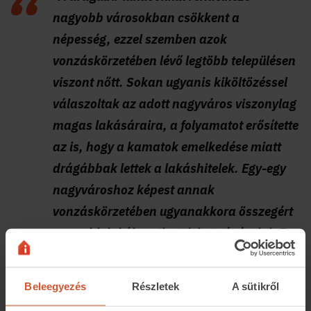
nagyobb városokban csökkent a
népesség, ezzel szemben azok
vonzáskörzetében lévő legtöbb településen
viszont nőtt. Sokan ugyanis kiköltözéssel
válaszoltak az adott nagyváros viszonylag
magas lakásáraira, a folyamatot erősítette
az is, hogy a kamatok emelkedése miatt
drágábbak lettek a lakáshitelek. Egy-egy
nagyvároshoz képest annak
vonzáskörzetében ugyanakkora összegért
nagyobb lakóingatlant lehet vásárolni. Ezt
a lehetőséget pedig továbbra is sokan
kihasználják. Emellett sok kistelepülés a
Beleegyezés
Részletek
A sütikről
falusi CSOK-nak köszönhetően ért el