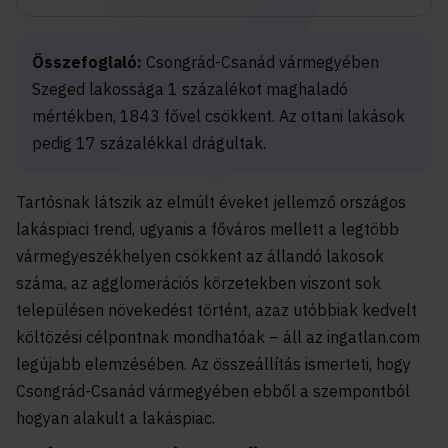
Összefoglaló:
Csongrád-Csanád vármegyében
Szeged lakossága 1 százalékot maghaladó
mértékben, 1843 fővel csökkent. Az ottani lakások
pedig 17 százalékkal drágultak.
Tartósnak látszik az elmúlt éveket jellemző országos
lakáspiaci trend, ugyanis a főváros mellett a legtöbb
vármegyeszékhelyen csökkent az állandó lakosok
száma, az agglomerációs körzetekben viszont sok
településen növekedést történt, azaz utóbbiak kedvelt
költözési célpontnak mondhatóak – áll az ingatlan.com
legújabb elemzésében. Az összeállítás ismerteti, hogy
Csongrád-Csanád vármegyében ebből a szempontból
hogyan alakult a lakáspiac.