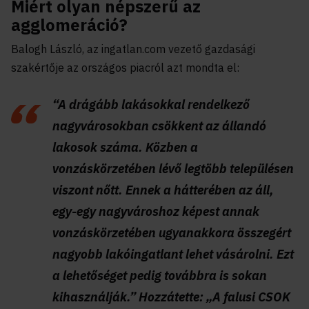
Miért olyan népszerű az
agglomeráció?
Balogh László, az ingatlan.com vezető gazdasági
szakértője az országos piacról azt mondta el:
“A drágább lakásokkal rendelkező
nagyvárosokban csökkent az állandó
lakosok száma. Közben a
vonzáskörzetében lévő legtöbb településen
viszont nőtt. Ennek a hátterében az áll,
egy-egy nagyvároshoz képest annak
vonzáskörzetében ugyanakkora összegért
nagyobb lakóingatlant lehet vásárolni. Ezt
a lehetőséget pedig továbbra is sokan
kihasználják.” Hozzátette: „A falusi CSOK