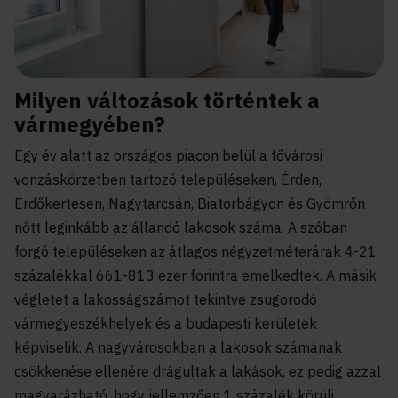
Milyen változások történtek a
vármegyében?
Egy év alatt az országos piacon belül a fővárosi
vonzáskörzetben tartozó településeken, Érden,
Erdőkertesen, Nagytarcsán, Biatorbágyon és Gyömrőn
nőtt leginkább az állandó lakosok száma. A szóban
forgó településeken az átlagos négyzetméterárak 4-21
százalékkal 661-813 ezer forintra emelkedtek. A másik
végletet a lakosságszámot tekintve zsugorodó
vármegyeszékhelyek és a budapesti kerületek
képviselik. A nagyvárosokban a lakosok számának
csökkenése ellenére drágultak a lakások, ez pedig azzal
magyarázható, hogy jellemzően 1 százalék körüli