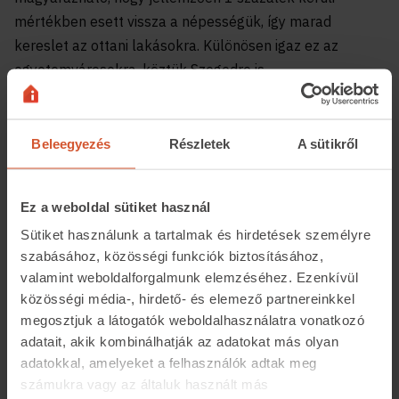
mértékben esett vissza a népességük, így marad
kereslet az ottani lakásokra. Különösen igaz ez az
egyetemvárosokra, köztük Szegedre is.
Beleegyezés
Részletek
A sütikről
Ez a weboldal sütiket használ
Sütiket használunk a tartalmak és hirdetések személyre
Az ingatlan.com elemzése szerint Szegeden 1 százalékot
szabásához, közösségi funkciók biztosításához,
meghaladó mértékben, 1843 fővel mérséklődött a
valamint weboldalforgalmunk elemzéséhez. Ezenkívül
lakosok száma egy év alatt. Ezzel párhuzamosan az
közösségi média-, hirdető- és elemező partnereinkkel
ottani lakások átlagos négyzetméterára 17 százalékkal
megosztjuk a látogatók weboldalhasználatra vonatkozó
656 ezer forintra nőtt a kínálati piacon.
adatait, akik kombinálhatják az adatokat más olyan
A vármegyén belül több szegedi agglomerációs
adatokkal, amelyeket a felhasználók adtak meg
településen is nőtt a népesség, ezzel párhuzamosan
számukra vagy az általuk használt más