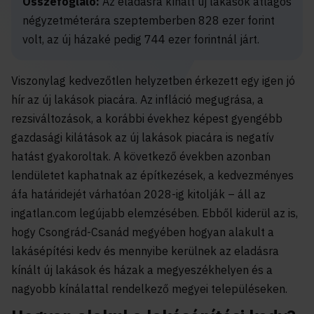
Összefoglaló:
Az eladásra kínált új lakások átlagos
négyzetméterára szeptemberben 828 ezer forint
volt, az új házaké pedig 744 ezer forintnál járt.
Viszonylag kedvezőtlen helyzetben érkezett egy igen jó
hír az új lakások piacára. Az infláció megugrása, a
rezsiváltozások, a korábbi évekhez képest gyengébb
gazdasági kilátások az új lakások piacára is negatív
hatást gyakoroltak. A következő években azonban
lendületet kaphatnak az építkezések, a kedvezményes
áfa határidejét várhatóan 2028-ig kitolják – áll az
ingatlan.com legújabb elemzésében. Ebből kiderül az is,
hogy Csongrád-Csanád megyében hogyan alakult a
lakásépítési kedv és mennyibe kerülnek az eladásra
kínált új lakások és házak a megyeszékhelyen és a
nagyobb kínálattal rendelkező megyei településeken.