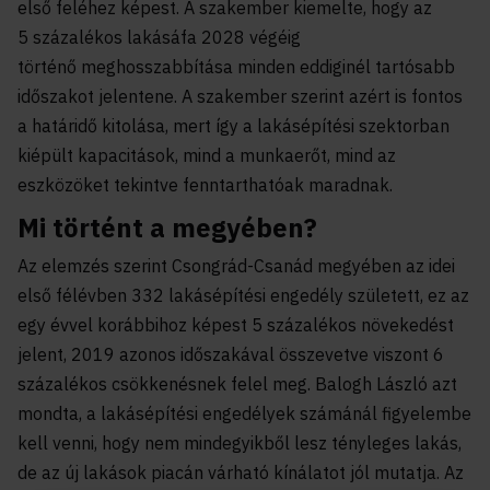
első feléhez képest. A szakember kiemelte, hogy az
5 százalékos lakásáfa 2028 végéig
történő meghosszabbítása minden eddiginél tartósabb
időszakot jelentene. A szakember szerint azért is fontos
a határidő kitolása, mert így a lakásépítési szektorban
kiépült kapacitások, mind a munkaerőt, mind az
eszközöket tekintve fenntarthatóak maradnak.
Mi történt a megyében?
Az elemzés szerint Csongrád-Csanád megyében az idei
első félévben 332 lakásépítési engedély született, ez az
egy évvel korábbihoz képest 5 százalékos növekedést
jelent, 2019 azonos időszakával összevetve viszont 6
százalékos csökkenésnek felel meg. Balogh László azt
mondta, a lakásépítési engedélyek számánál figyelembe
kell venni, hogy nem mindegyikből lesz tényleges lakás,
de az új lakások piacán várható kínálatot jól mutatja. Az