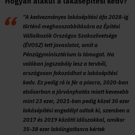
Hogyan alakul a lakásépítési kedv?
“A kedvezményes lakásépítési áfa 2028-ig
történő meghosszabbítására az Építési
Vállalkozók Országos Szakszövetsége
(ÉVOSZ) tett javaslatot, amit a
Pénzügyminisztérium is támogat. Ha
valóban jogszabály lesz a tervből,
országosan fokozódhat a lakásépítési
kedv. Ez pedig rá is fér a piacra, 2020-ban
elsősorban a járványhatás miatt kevesebb
mint 23 ezer, 2021-ben pedig közel 30 ezer
lakásépítési engedélyt adtak ki, szemben a
2017 és 2019 közötti időszakkal, amikor
35-38 ezer lakóingatlanra kértek