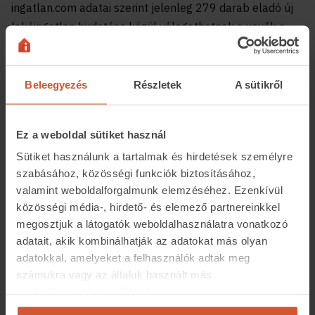
ingatlan.com adatai szerint jelenleg 279 darab eladó új
lakóingatlan hirdetése közül válogathatnak a vevők a
megyében.
Beleegyezés
Részletek
A sütikről
Ez a weboldal sütiket használ
Sütiket használunk a tartalmak és hirdetések személyre
szabásához, közösségi funkciók biztosításához,
valamint weboldalforgalmunk elemzéséhez. Ezenkívül
A jövőben várható tendenciák mellett az ingatlan.com
közösségi média-, hirdető- és elemező partnereinkkel
megosztjuk a látogatók weboldalhasználatra vonatkozó
elemzéséből kiderül az is, hogy jelenleg milyen árak
adatait, akik kombinálhatják az adatokat más olyan
jellemzik a megye új lakóingatlanait. Az eladásra kínált
adatokkal, amelyeket a felhasználók adtak meg
új lakások átlagos négyzetméterára szeptemberben
számukra vagy az általuk használt más
828 ezer forint volt, az új házaké pedig 744 ezer
szolgáltatásokból gyűjtöttek.
forintnál járt. A megyeszékhelyen pedig az eladásra