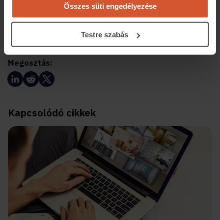
kínált házak átlagos négyzetméterára 779 forintot tett
Összes süti engedélyezése
ki, az új építésű lakásoknál ugyanez az érték 830 ezer
forint volt.
Testre szabás
Megosztás:
Kapcsolódó cikkek