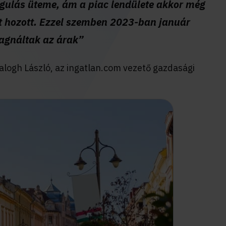
rágulás üteme, ám a piac lendülete akkor még
 hozott. Ezzel szemben 2023-ban január
tagnáltak az árak”
Balogh László, az ingatlan.com vezető gazdasági