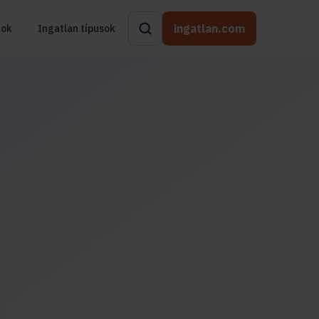
ingatlan.com
rok
Ingatlan típusok