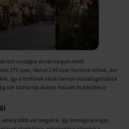
tározó országos és vármegyei nettó
al 370 ezer, illetve 298 ezer forintra nőttek, ám
k, így a fizetések vásárlóereje visszafogottabbá
dig sok háztartás óvatos maradt és későbbre
ől
 amely több vármegyére, így Somogyra is igaz.
erárak stagnálása, növekedése ellenére a