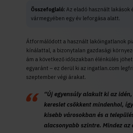
Összefoglaló:
Az eladó használt lakások 
vármegyében egy év leforgása alatt.
Átformálódott a használt lakóingatlanok pi
kínálattal, a bizonytalan gazdasági környe
ám a következő időszakban élénkülés jöhet
egyaránt – ez derül ki az ingatlan.com legf
szeptember végi árakat.
“Új egyensúly alakult ki az idén
kereslet csökkent mindenhol, í
kisebb városokban és a település
alacsonyabb szintre. Mindez az 