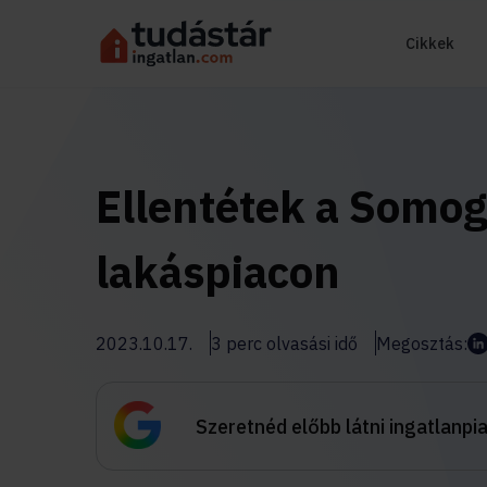
Cikkek
Ellentétek a Somo
lakáspiacon
2023.10.17.
3 perc olvasási idő
Megosztás:
Szeretnéd előbb látni ingatlanpi