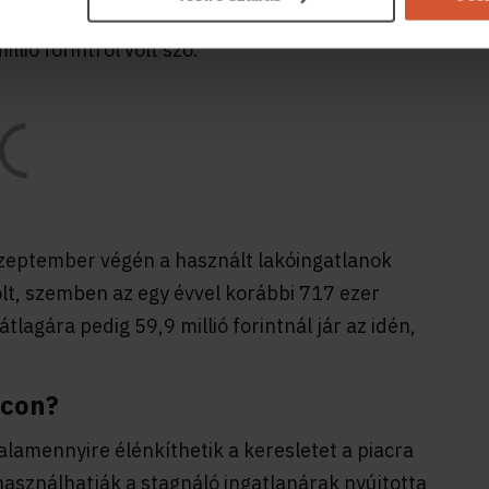
n 21,5-35 millió forintot tett ki most
lió forintról volt szó.
eptember végén a használt lakóingatlanok
lt, szemben az egy évvel korábbi 717 ezer
átlagára pedig 59,9 millió forintnál jár az idén,
.
acon?
alamennyire élénkíthetik a keresletet a piacra
használhatják a stagnáló ingatlanárak nyújtotta