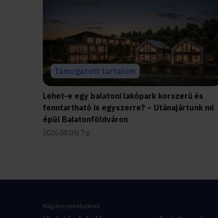
Támogatott tartalom
Lehet-e egy balatoni lakópark korszerű és
fenntartható is egyszerre? – Utánajártunk mi
épül Balatonföldváron
2026.08.05
7 p
Magánszemélyeknek