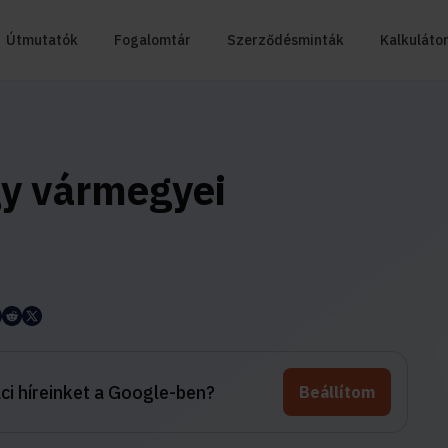
Útmutatók
Fogalomtár
Szerződésminták
Kalkuláto
gy vármegyei
aci híreinket a Google-ben?
Beállítom