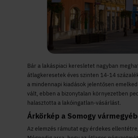
Bár a lakáspiaci keresletet nagyban megha
átlagkeresetek éves szinten 14-14 százalékk
a mindennapi kiadások jelentősen emelkedte
vált, ebben a bizonytalan környezetben pe
halasztotta a lakóingatlan-vásárlást.
Árkörkép a Somogy vármegyéb
Az elemzés rámutat egy érdekes ellentétre,
Mégpedig arra, hogy az átlagos négyzetmét