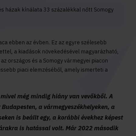
és házak kínálata 33 százalékkal nőtt Somogy
aca ebben az évben. Ez az egyre szélesebb
zettel, a kiadások növekedésével magyarázható,
 az országos és a Somogy vármegyei piacon
rissebb piaci elemzéséből, amely ismerteti a
, mivel még mindig hiány van vevőkből. A
gy Budapesten, a vármegyeszékhelyeken, a
eken is beállt egy, a korábbi évekhez képest
árakra is hatással volt. Már 2022 második