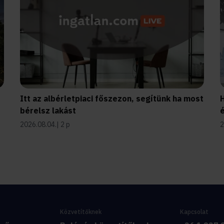
Itt az albérletpiaci főszezon, segítünk ha most
H
bérelsz lakást
é
2026.08.04.
2 p
2
Közvetítőknek
Kapcsolat