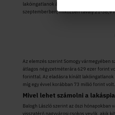
lakóingatlanok átlagára ezekben a városokba
szeptemberben, miközben tavaly 21-38,9 mil
Az elemzés szerint Somogy vármegyében sz
átlagos négyzetméterára 629 ezer forint vo
forinttal. Az eladásra kínált lakóingatlanok 
míg egy évvel korábban 73 millió forint volt
Mivel lehet számolni a lakáspi
Balogh László szerint az őszi hónapokban v
visszatérő nagyvárosi csokos vevők, akik ki