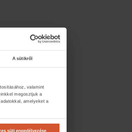
A sütikről
tosításához, valamint
einkkel megosztjuk a
 adatokkal, amelyeket a
.
es süti engedélyezése