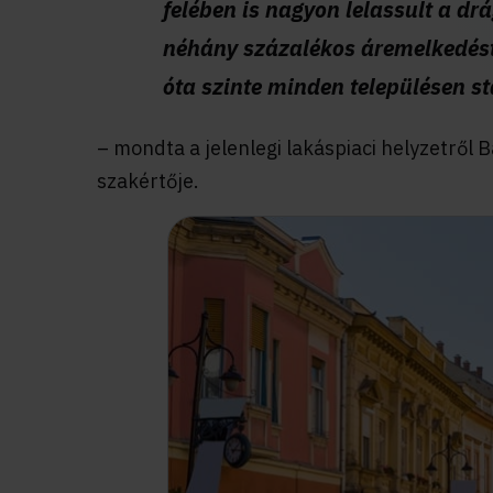
felében is nagyon lelassult a d
néhány százalékos áremelkedést
óta szinte minden településen s
– mondta a jelenlegi lakáspiaci helyzetről 
szakértője.