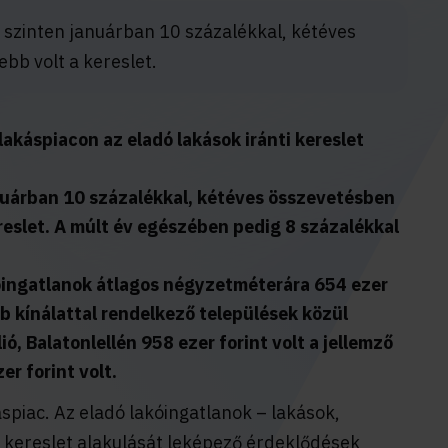
zinten januárban 10 százalékkal, kétéves
bb volt a kereslet.
lakáspiacon az eladó lakások iránti kereslet
uárban 10 százalékkal, kétéves összevetésben
reslet. A múlt év egészében pedig 8 százalékkal
óingatlanok átlagos négyzetméterára 654 ezer
bb kínálattal rendelkező települések közül
ió, Balatonlellén 958 ezer forint volt a jellemző
r forint volt.
áspiac. Az eladó lakóingatlanok – lakások,
ti kereslet alakulását leképező érdeklődések