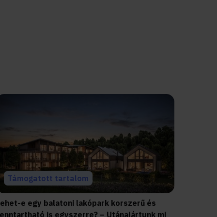
Támogatott tartalom
Lehet-e egy balatoni lakópark korszerű és
enntartható is egyszerre? – Utánajártunk mi