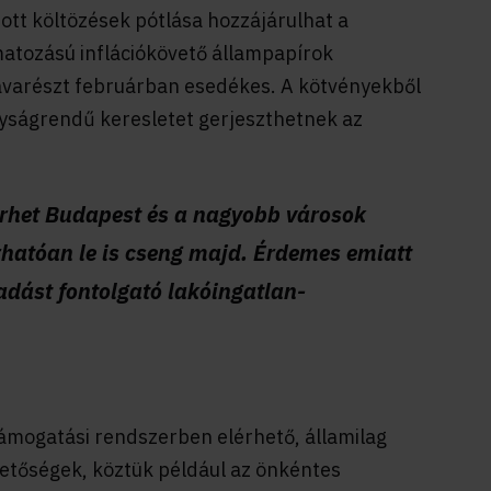
ott költözések pótlása hozzájárulhat a
tozású inflációkövető állampapírok
javarészt februárban esedékes. A kötvényekből
gyságrendű keresletet gerjeszthetnek az
rhet Budapest és a nagyobb városok
rhatóan le is cseng majd. Érdemes emiatt
adást fontolgató lakóingatlan-
támogatási rendszerben elérhető, államilag
hetőségek, köztük például az önkéntes