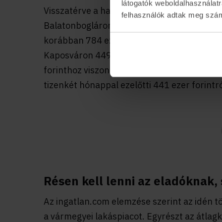
látogatók weboldalhasználatr
Visszatérve a használt lakásokra: a balato
felhasználók adtak meg számu
Balatonbogláron 859 ezer – 1,31 millió fori
korábban 784 ezer – 1,2 millió forintot tet
Kaposváron 449 ezer forintos mostani ár, st
forinthoz viszonyítva. Ugyanakkor Marcalib
tizenkét hónappal ezelőtti 441 ezer forintró
Résen kell lenni az eladóknak, 
Az ingatlan.com elemzése szerint az idén tö
a vármegyei lakáspiacot. Egyrészt az átlag