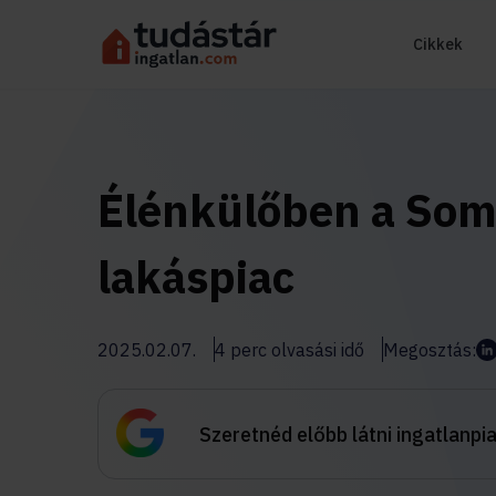
Cikkek
Élénkülőben a Som
lakáspiac
2025.02.07.
4 perc olvasási idő
Megosztás:
Szeretnéd előbb látni ingatlanpi