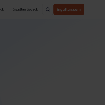
ingatlan.com
rok
Ingatlan típusok