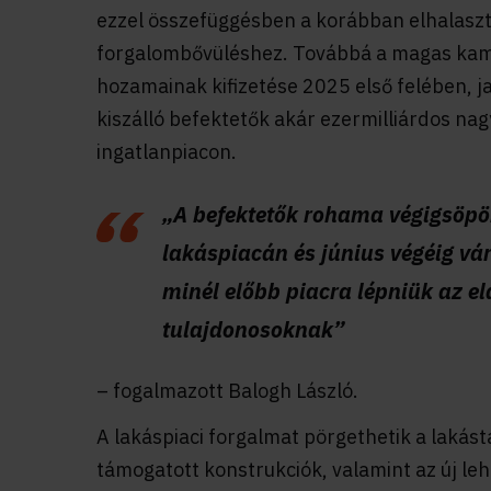
ezzel összefüggésben a korábban elhalaszt
forgalombővüléshez. Továbbá a magas kama
hozamainak kifizetése 2025 első felében, 
kiszálló befektetők akár ezermilliárdos na
ingatlanpiacon.
„A befektetők rohama végigsöpö
lakáspiacán és június végéig vá
minél előbb piacra lépniük az el
tulajdonosoknak”
– fogalmazott Balogh László.
A lakáspiaci forgalmat pörgethetik a lakás
támogatott konstrukciók, valamint az új le