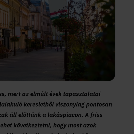
kes, mert az elmúlt évek tapasztalatai
ialakuló keresletből viszonylag pontosan
ak áll előttünk a lakáspiacon. A friss
ehet következtetni, hogy most azok