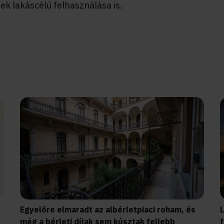
k lakáscélú felhasználása is.
Egyelőre elmaradt az albérletpiaci roham, és
még a bérleti díjak sem kúsztak feljebb
f