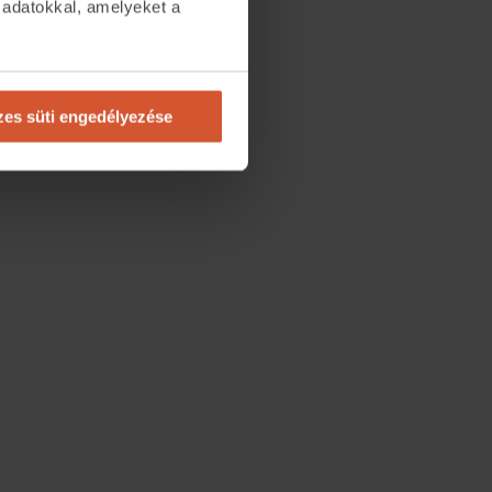
 adatokkal, amelyeket a
.
es süti engedélyezése