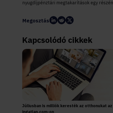
nyugdíjpénztári megtakarítások egy részéne
Megosztás:
Kapcsolódó cikkek
Júliusban is milliók keresték az otthonukat az
ingatlan.com-on