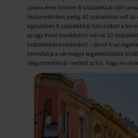
száma éves szinten 8 százalékkal nőtt janu
összevetésben pedig 40 százalékos volt a
egészében 8 százalékkal fokozódott a kere
az egy évvel korábbihoz mérve 10 százalékka
százalékkal emelkedett – derül ki az ingat
bemutatja a vármegye legjelentősebb kínála
négyzetméterár mellett azt is, hogy mi vár