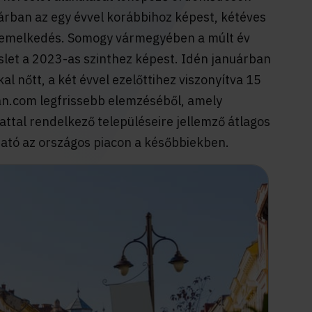
árban az egy évvel korábbihoz képest, kétéves
z emelkedés. Somogy vármegyében a múlt év
slet a 2023-as szinthez képest. Idén januárban
l nőtt, a két évvel ezelőttihez viszonyítva 15
lan.com legfrissebb elemzéséből, amely
ttal rendelkező településeire jellemző átlagos
ható az országos piacon a későbbiekben.