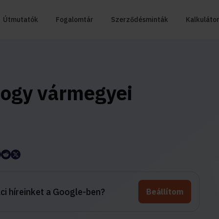
Útmutatók
Fogalomtár
Szerződésminták
Kalkuláto
ogy vármegyei
aci híreinket a Google-ben?
Beállítom