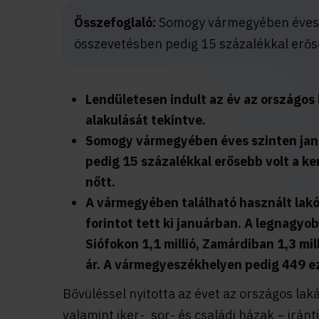
Összefoglaló:
Somogy vármegyében éves s
összevetésben pedig 15 százalékkal erőse
Lendületesen indult az év az országos 
alakulását tekintve.
Somogy vármegyében éves szinten jan
pedig 15 százalékkal erősebb volt a ke
nőtt.
A vármegyében található használt lak
forintot tett ki januárban. A legnagyo
Siófokon 1,1 millió, Zamárdiban 1,3 mill
ár. A vármegyeszékhelyen pedig 449 eze
Bővüléssel nyitotta az évet az országos lak
valamint iker-, sor- és családi házak – irán