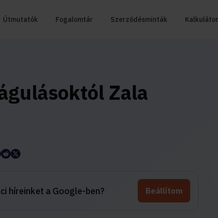
Útmutatók
Fogalomtár
Szerződésminták
Kalkuláto
rágulásoktól Zala
aci híreinket a Google-ben?
Beállítom