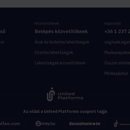
Közvetítőknek
Kapcsolat
eső
Belépés közvetítőknek
+36 1 237 
tor
Árak és hirdetési lehetőségek
segitunk.inga
y
Fizetési lehetőségek
Munkanapoko
Lehetőségek közvetítőknek
Összes elérh
Médiaajánlat
Az oldal a United Platforms csoport tagja