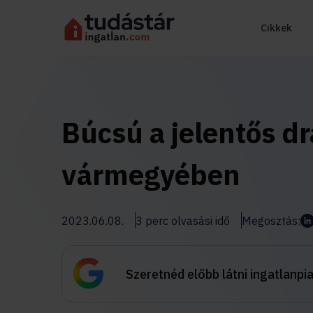
Cikkek
Búcsú a jelentős d
vármegyében
2023.06.08.
3 perc olvasási idő
Megosztás:
Szeretnéd előbb látni ingatlanpi