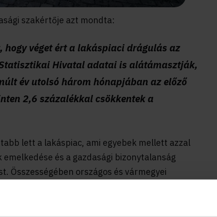
asági szakértője azt mondta:
, hogy véget ért a lakáspiaci drágulás az
Statisztikai Hivatal adatai is alátámasztják,
múlt év utolsó három hónapjában az előző
nten 2,6 százalékkal csökkentek a
abb lett a lakáspiac, ami egyebek mellett azzal
 emelkedése és a gazdasági bizonytalanság
ást. Összességében országos és vármegyei
ínálat pedig bővült. Zala vármegyében tavaly
sznált lakások kínálata.