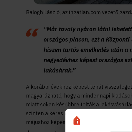
Balogh László, az ingatlan.com vezető gazd
“Már tavaly nyáron látni lehetett
országos piacon, ezt a Központi 
hiszen tartós emelkedés után a 
negyedévhez képest országos szi
lakásárak.”
A korábbi évekhez képest tehát visszafogott
magyarázható, hogy a mindennapi kiadások
miatt sokan későbbre tolták a lakásvásárl
szinten a kereslet jelentősen csökkent, a k
májushoz képest 37 százalékkal bővült a ha