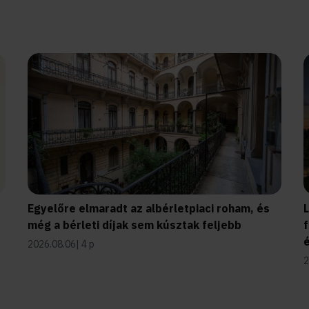
Egyelőre elmaradt az albérletpiaci roham, és
még a bérleti díjak sem kúsztak feljebb
f
2026.08.06
4 p
2