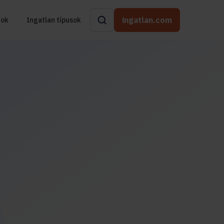
ingatlan.com
rok
Ingatlan típusok