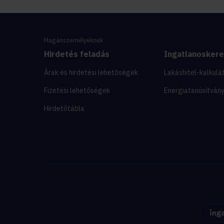
Magánszemélyeknek
Hirdetés feladás
Ingatlanosker
Árak és hirdetési lehetőségek
Lakáshitel-kalkulá
Fizetési lehetőségek
Energiatanúsítván
Hirdetőtábla