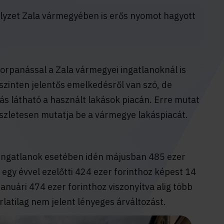
lyzet Zala vármegyében is erős nyomot hagyott
rpanással a Zala vármegyei ingatlanoknál is
 szinten jelentős emelkedésről van szó, de
ás látható a használt lakások piacán. Erre mutat
észletesen mutatja be a vármegye lakáspiacát.
óingatlanok esetében idén májusban 485 ezer
 egy évvel ezelőtti 424 ezer forinthoz képest 14
nuári 474 ezer forinthoz viszonyítva alig több
rlatilag nem jelent lényeges árváltozást.