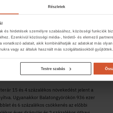
Részletek
ak az adatok. A használt lakások átlagos
 májusban, ami 10 százalékos növekedés éves
ál
 januárival.
mak és hirdetések személyre szabásához, közösségi funkciók biz
hez. Ezenkívül közösségi média-, hirdető- és elemező partner
lás: a 408 ezer forintos jelenlegi négyzetméterár
a vonatkozó adatait, akik kombinálhatják az adatokat más olyan
eljesen eltűnt, ugyanis a januári 404 ezer
kra vagy az általuk használt más szolgáltatásokból gyűjtöttek
sra.
települések ingatlanpiaci szempontból mindig
Testre szabás
Össz
torpanás mértéke ebben az esetben is mutatja a
terár 15 és 4 százalékos növekedést jelent a
nyítva. Ugyanakkor Balatongyörökön 936 ezer
öbblet és 6 százalékos csökkenés az előbbi
lékos éves drágulás és 2 százalékos öthavi