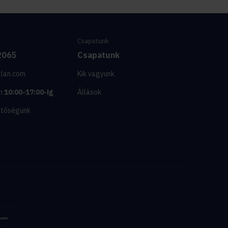
Csapatunk
2065
Csapatunk
tlan.com
Kik vagyunk
n
10:00-17:00-ig
Állások
etőségünk