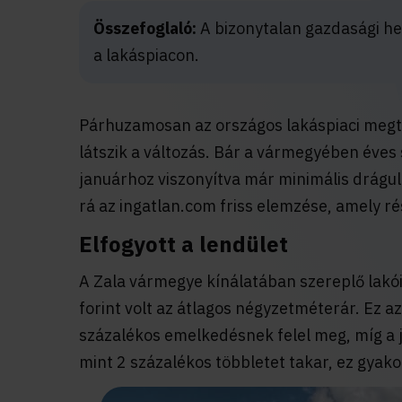
Összefoglaló:
A bizonytalan gazdasági he
a lakáspiacon.
Párhuzamosan az országos lakáspiaci megto
látszik a változás. Bár a vármegyében éves
januárhoz viszonyítva már minimális drágul
rá az ingatlan.com friss elemzése, amely r
Elfogyott a lendület
A Zala vármegye kínálatában szereplő lak
forint volt az átlagos négyzetméterár. Ez az
százalékos emelkedésnek felel meg, míg a ja
mint 2 százalékos többletet takar, ez gyako