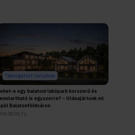
Támogatott tartalom
Lehet-e egy balatoni lakópark korszerű és
enntartható is egyszerre? – Utánajártunk mi
épül Balatonföldváron
026.08.05
7 p