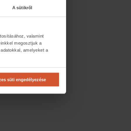
A sütikről
tosításához, valamint
einkkel megosztjuk a
 adatokkal, amelyeket a
.
es süti engedélyezése