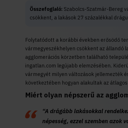
Összefoglaló:
Szabolcs-Szatmár-Bereg v
csökkent, a lakások 27 százalékkal drágu
Folytatódott a korábbi években erősödő ten
vármegyeszékhelyen csökkent az állandó l
agglomerációs körzetben található település
ingatlan.com legújabb elemzésében. Kiderü
vármegyét milyen változások jellemezték é
következtében hogyan alakultak az átlago
Miért olyan népszerű az agglo
“A drágább lakásokkal rendelk
népesség, ezzel szemben azok vo