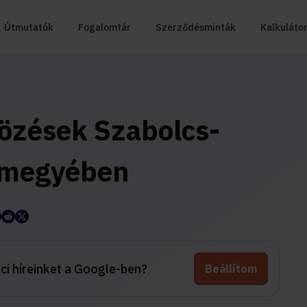
Útmutatók
Fogalomtár
Szerződésminták
Kalkuláto
tözések Szabolcs-
rmegyében
aci híreinket a Google-ben?
Beállítom