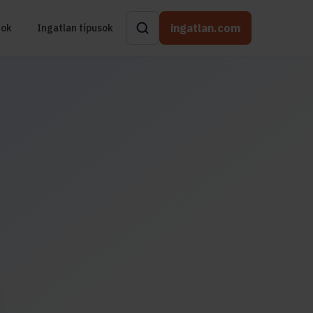
ingatlan.com
rok
Ingatlan típusok