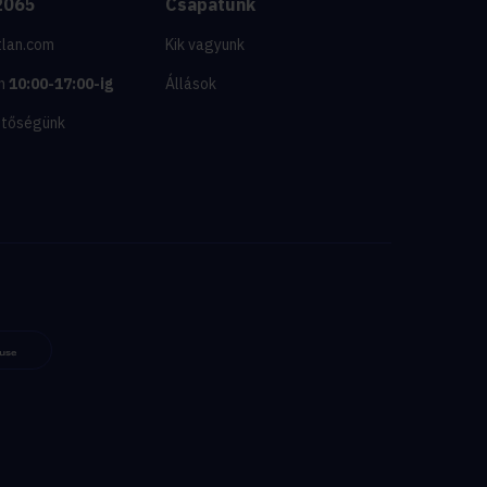
2065
Csapatunk
tlan.com
Kik vagyunk
n
10:00-17:00-ig
Állások
etőségünk