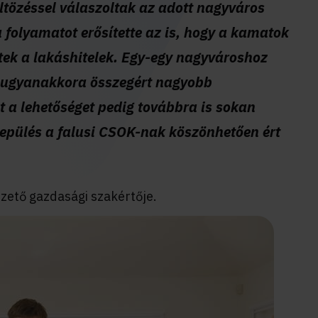
ltözéssel válaszoltak az adott nagyváros
 folyamatot erősítette az is, hogy a kamatok
ek a lakáshitelek. Egy-egy nagyvároshoz
 ugyanakkora összegért nagyobb
zt a lehetőséget pedig továbbra is sokan
elepülés a falusi CSOK-nak köszönhetően ért
zető gazdasági szakértője.