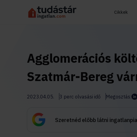
Cikkek
Agglomerációs köl
Szatmár-Bereg vá
2023.04.05.
3 perc olvasási idő
Megosztás:
Szeretnéd előbb látni ingatlanpi