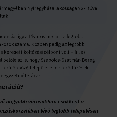
ármegyében Nyíregyháza lakossága 724 fővel
ltak
dencia, így a főváros mellett a legtöbb
akosok száma. Közben pedig az legtöbb
 keresett költözési célpont volt – áll az
l belőle az is, hogy Szabolcs-Szatmár-Bereg
s a különböző településeken a költözések
s négyzetméterárak.
meráció?
ező nagyobb városokban csökkent a
nzáskörzetében lévő legtöbb településen