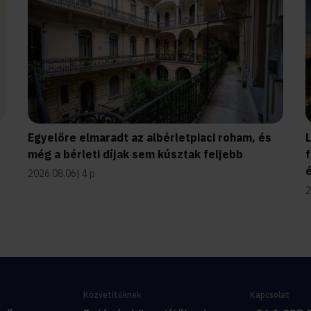
Egyelőre elmaradt az albérletpiaci roham, és
még a bérleti díjak sem kúsztak feljebb
f
2026.08.06
4 p
2
Közvetítőknek
Kapcsolat