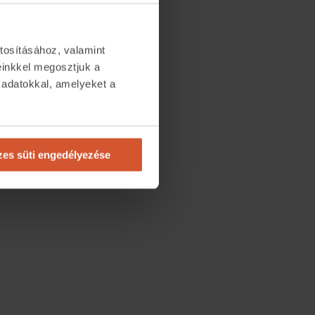
tosításához, valamint
einkkel megosztjuk a
 adatokkal, amelyeket a
.
es süti engedélyezése