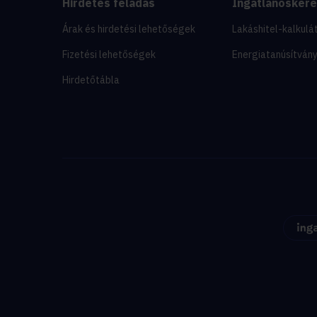
Hirdetés feladás
Ingatlanosker
Árak és hirdetési lehetőségek
Lakáshitel-kalkulá
Fizetési lehetőségek
Energiatanúsítván
Hirdetőtábla