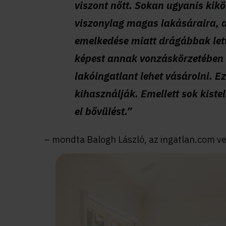
viszont nőtt. Sokan ugyanis kikö
viszonylag magas lakásáraira, a
emelkedése miatt drágábbak lett
képest annak vonzáskörzetében
lakóingatlant lehet vásárolni. E
kihasználják. Emellett sok kist
el bővülést.”
– mondta Balogh László, az ingatlan.com ve