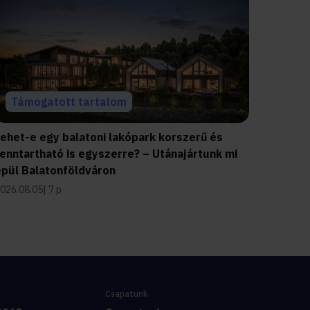
Támogatott tartalom
Lehet-e egy balatoni lakópark korszerű és
enntartható is egyszerre? – Utánajártunk mi
épül Balatonföldváron
026.08.05
7 p
Csapatunk