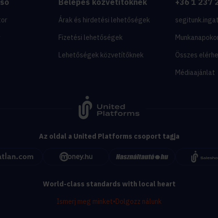
eső
Belépés közvetítőknek
+36 1 237 
tor
Árak és hirdetési lehetőségek
segitunk.inga
y
Fizetési lehetőségek
Munkanapoko
Lehetőségek közvetítőknek
Összes elérh
Médiaajánlat
Az oldal a United Platforms csoport tagja
World-class standards with local heart
Ismerj meg minket
•
Dolgozz nálunk