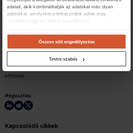
Hajdúböszörményben 203 ezer forintot,
adatait, akik kombinálhatják az adatokat más olyan
Hajdúsámsonban 238 ezer forintot, Berettyóújfaluban
adatokkal, amelyeket a felhasználók adtak meg
202 ezer forintot, Balmazújvárosban pedig 165 ezer
számukra vagy az általuk használt más
forintot tett ki a felújítandó lakások négyzetméterára.
szolgáltatásokból gyűjtöttek.
Az ingatlan.com szakértője elmondta, hogy a
Összes süti engedélyezése
lakásfelújítási program és az ahhoz kötődő
korszerűsítések hozzájárulhatnak ahhoz, hogy szintet
Testre szabás
lépjen a magyarországi, ezen belül a Hajdú-Bihar megyei
lakásállomány, azaz jobb minőségűvé váljanak az
otthonok.
Megosztás:
Kapcsolódó cikkek