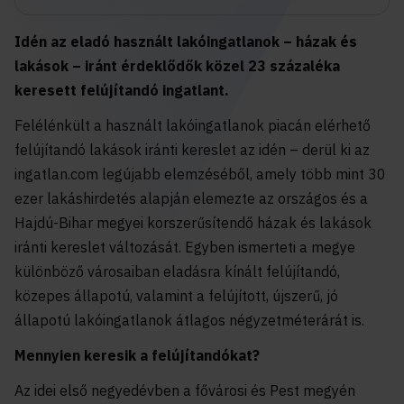
Idén az eladó használt lakóingatlanok – házak és
lakások – iránt érdeklődők közel 23 százaléka
keresett felújítandó ingatlant.
Felélénkült a használt lakóingatlanok piacán elérhető
felújítandó lakások iránti kereslet az idén – derül ki az
ingatlan.com legújabb elemzéséből, amely több mint 30
ezer lakáshirdetés alapján elemezte az országos és a
Hajdú-Bihar megyei korszerűsítendő házak és lakások
iránti kereslet változását. Egyben ismerteti a megye
különböző városaiban eladásra kínált felújítandó,
közepes állapotú, valamint a felújított, újszerű, jó
állapotú lakóingatlanok átlagos négyzetméterárát is.
Mennyien keresik a felújítandókat?
Az idei első negyedévben a fővárosi és Pest megyén