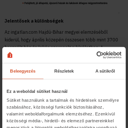
Jelentősek a különbségek
Az ingatlan.com Hajdú-Bihar megyei elemzéséből
kiderül, hogy április közepén összesen több mint 3700
használt ház és lakás szerepelt a kínálatban. A
felújítandó lakóingatlanok esetében az átlagos
négyzetméterár 320 ezer forint volt, a felújítottakat
pedig 453 ezer forintos összeg jellemezte.
Beleegyezés
Részletek
A sütikről
Debrecenben a korszerűsítendőként hirdetett
lakóingatlanokat 410 ezer forintért kínálták eladásra a
Ez a weboldal sütiket használ
tulajdonosok, míg a felújítottakat 496 ezer forintért. A
Sütiket használunk a tartalmak és hirdetések személyre
megye többi települése közül például Hajdúszoboszlón
szabásához, közösségi funkciók biztosításához,
a felújítandó házak és lakásoknál az átlagos
valamint weboldalforgalmunk elemzéséhez. Ezenkívül
négyzetméterár 260 ezer forint volt,
közösségi média-, hirdető- és elemező partnereinkkel
megosztjuk a látogatók weboldalhasználatra vonatkozó