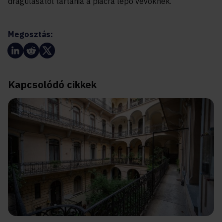
drágulásától tartania a piacra lépő vevőknek.
Megosztás:
Kapcsolódó cikkek