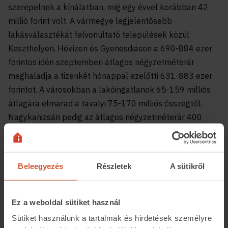
szerepelnek a kínálatban, míg egy évvel korábban 42
millió forint volt. A vármegye legjelentősebb
lakásválasztékát felvonultató települések közül
Keszthelyen, Hévízen és Gyenesdiáson a 690-884 ezer
forintos idén szeptemberi átlagos négyzetméterár
meghaladja a tizenkét hónappal ezelőtti 631-883 ezer
forintot. A városokban a lakóingatlanok 65-159 milliós
átlagára elmarad a tavalyi 75-170 milliós összegtől.
Nagykanizsán pedig az átlagos négyzetméterár 400
ezer forintra változott a tavalyi 370 ezer forintról. Míg az
eladásra szánt lakóingatlanok átlagára ezekben a
városokban 27 millió forintot tett ki most
Beleegyezés
Részletek
A sütikről
szeptemberben, miközben tavaly 29,7 millió forintról
volt szó.
Ez a weboldal sütiket használ
Sütiket használunk a tartalmak és hirdetések személyre