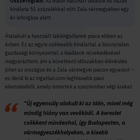
Összefoglaló:
Az eladó használt lakások és házak
kínálata 51 százalékkal nőtt Zala vármegyében egy
év leforgása alatt.
Átalakult a használt lakóingatlanok piaca ebben az
évben. Ez az egyre szélesebb kínálattal, a bizonytalan
gazdasági környezettel, a kiadások növekedésével
magyarázható, ám a következő időszakban élénkülés
jöhet az országos és a Zala vármegyei piacon egyaránt –
ez derül ki az ingatlan.com legfrissebb piaci
elemzéséből, amely ismerteti a szeptember végi árakat.
“Új egyensúly alakult ki az idén, mivel még
mindig hiány van vevőkből. A kereslet
csökkent mindenhol, így Budapesten, a
vármegyeszékhelyeken, a kisebb