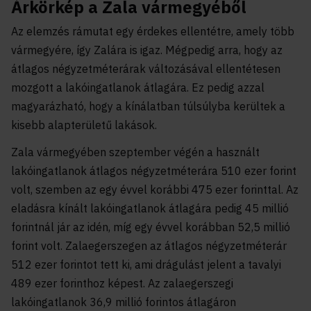
Árkörkép a Zala vármegyéből
Az elemzés rámutat egy érdekes ellentétre, amely több
vármegyére, így Zalára is igaz. Mégpedig arra, hogy az
átlagos négyzetméterárak változásával ellentétesen
mozgott a lakóingatlanok átlagára. Ez pedig azzal
magyarázható, hogy a kínálatban túlsúlyba kerültek a
kisebb alapterületű lakások.
Zala vármegyében szeptember végén a használt
lakóingatlanok átlagos négyzetméterára 510 ezer forint
volt, szemben az egy évvel korábbi 475 ezer forinttal. Az
eladásra kínált lakóingatlanok átlagára pedig 45 millió
forintnál jár az idén, míg egy évvel korábban 52,5 millió
forint volt. Zalaegerszegen az átlagos négyzetméterár
512 ezer forintot tett ki, ami drágulást jelent a tavalyi
489 ezer forinthoz képest. Az zalaegerszegi
lakóingatlanok 36,9 millió forintos átlagáron