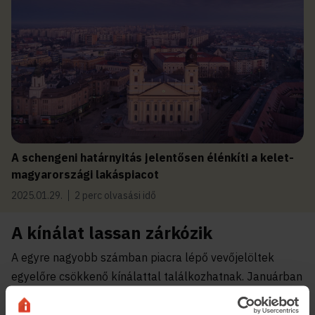
A schengeni határnyitás jelentősen élénkíti a kelet-
magyarországi lakáspiacot
2025.01.29.
2 perc olvasási idő
A kínálat lassan zárkózik
A egyre nagyobb számban piacra lépő vevőjelöltek
egyelőre csökkenő kínálattal találkozhatnak. Januárban
a feladott eladó lakóingatlan-hirdetések száma 1
százalékkal nőtt éves összevetésben. Az eladó lakások