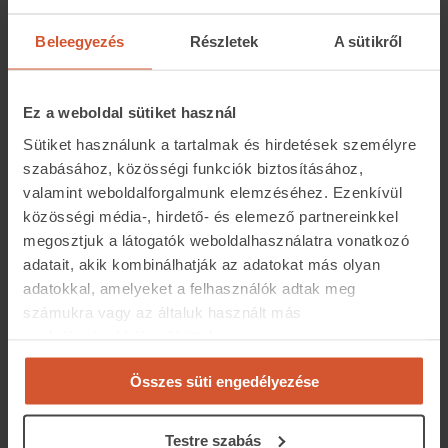
és házak teljes kínálata viszont január végén csak 128
Beleegyezés
Részletek
A sütikről
ezer lakóingatlanból állt, ami 12 százalékkal elmarad az
egy évvel korábbitól, és lényegében a 2022 elejére
jellemző szintnek felel meg. Balogh László úgy látja, a
Ez a weboldal sütiket használ
kínálat csökkenése részben azzal magyarázható, hogy a
Sütiket használunk a tartalmak és hirdetések személyre
kereslet már elkezdte felszívni a kínálatot.
szabásához, közösségi funkciók biztosításához,
valamint weboldalforgalmunk elemzéséhez. Ezenkívül
„Természetesen a kínálat dinamikájában
közösségi média-, hirdető- és elemező partnereinkkel
megosztjuk a látogatók weboldalhasználatra vonatkozó
is vannak lényeges különbségek. Somogy
adatait, akik kombinálhatják az adatokat más olyan
vármegyében például 14 százalékkal nőtt
adatokkal, amelyeket a felhasználók adtak meg
a feladott hirdetések száma, és a
számukra vagy az általuk használt más
budapesti agglomerációt is képviselő Pest
szolgáltatásokból gyűjtöttek.
vármegyében is 6 százalékkal nőtt a friss
Összes süti engedélyezése
kínálat”
Testre szabás