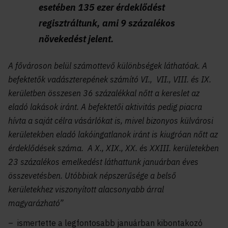
esetében 135 ezer érdeklődést
regisztráltunk, ami 9 százalékos
növekedést jelent.
A fővároson belül számottevő különbségek láthatóak. A
befektetők vadászterepének számító VI., VII., VIII. és IX.
kerületben összesen 36 százalékkal nőtt a kereslet az
eladó lakások iránt. A befektetői aktivitás pedig piacra
hívta a saját célra vásárlókat is, mivel bizonyos külvárosi
kerületekben eladó lakóingatlanok iránt is kiugróan nőtt az
érdeklődések száma. A X., XIX., XX. és XXIII. kerületekben
23 százalékos emelkedést láthattunk januárban éves
összevetésben. Utóbbiak népszerűsége a belső
kerületekhez viszonyított alacsonyabb árral
magyarázható”
– ismertette a legfontosabb januárban kibontakozó