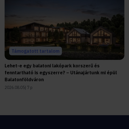
Támogatott tartalom
Lehet-e egy balatoni lakópark korszerű és
fenntartható is egyszerre? – Utánajártunk mi épül
Balatonföldváron
2026.08.05
7 p