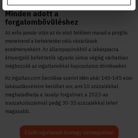
– tette hozzá az ingatlan.com szakértője.
Minden adott a
forgalombővüléshez
Az erős január után az év első felében marad a pörgős
menetrend a befektetési célú vásárlások
eredményeként. Az állampapírokból a lakáspiacra
átnyergelő befektetők ugyanis június végéig várhatóan
méghozzák az ingatlanokkal kapcsolatos döntéseiket.
Az ingatlan.com becslése szerint idén akár 140-145 ezer
lakásadásvételre kerülhet sor, ami 10 százalékkal
meghaladhatja a tavalyi forgalmat, a 2023-as
tranzakciószámnál pedig 30-35 százalékkal lehet
magasabb.
Eladó ingatlanok Somogy vármegyében