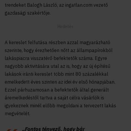
trendeket Balogh László, az ingatlan.com vezető
gazdasági szakértője.
A kereslet felfutása részben azzal magyarázható
szerinte, hogy érezhetően nőtt az állampapírokból
lakáspiacra visszatérő befektetők száma. Egyre
nagyobb aktivitására utal az is, hogy az új építésű
lakások iránti kereslet több mint 80 százalékkal
emelkedett éves szinten az idei év első hónapjában.
Ezzel párhuzamosan a befektetők által generált
áremelkedéstől tartva a saját célra vásárlók is
igyekeznek minél előbb megoldani a tervezett lakás
megvételét.
„Fontos tényező, hogy bár