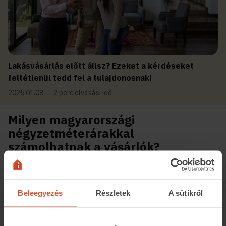
Lakásvásárlás előtt állsz? Ezeket a kérdéseket
feltétlenül tedd fel a tulajdonosnak!
2025.01.08.
2 perc olvasási idő
Milyen magyarországi
négyzetméterárakkal
számolhatnak a vásárlók?
A Romániából érdeklődők körében a legfelkapottabb
város Debrecen, ahol januárban az eladó lakások
átlagos négyzetméterára 890 ezer forint volt. A keresés
Beleegyezés
Részletek
A sütikről
fókuszában van még Hajdú-Bihar vármegyén belül
Biharkeresztes, ahol 300 ezer forint alatt marad ez az