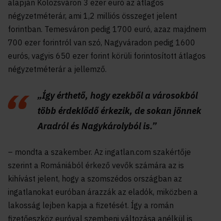
alapján Kolozsváron 3 ezer euró az átlagos
négyzetméterár, ami 1,2 milliós összeget jelent
forintban. Temesváron pedig 1700 euró, azaz majdnem
700 ezer forintról van szó, Nagyváradon pedig 1600
eurós, vagyis 650 ezer forint körüli forintosított átlagos
négyzetméterár a jellemző.
„Így érthető, hogy ezekből a városokból
több érdeklődő érkezik, de sokan jönnek
Aradról és Nagykárolyból is.”
– mondta a szakember. Az ingatlan.com szakértője
szerint a Romániából érkező vevők számára az is
kihívást jelent, hogy a szomszédos országban az
ingatlanokat euróban árazzák az eladók, miközben a
lakosság lejben kapja a fizetését. Így a román
fizetőeszköz euróval szembeni változása anélkül is