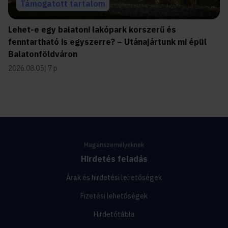
Támogatott tartalom
Lehet-e egy balatoni lakópark korszerű és
fenntartható is egyszerre? – Utánajártunk mi épül
Balatonföldváron
2026.08.05
7 p
Magánszemélyeknek
Hirdetés feladás
Árak és hirdetési lehetőségek
Fizetési lehetőségek
Hirdetőtábla