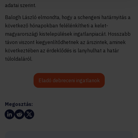
adatai szerint.
Balogh László elmondta, hogy a schengeni határnyitás a
következő hónapokban felélénkítheti a kelet-
magyarországi kistelepülések ingatlanpiacát. Hosszabb
távon viszont kiegyenlítődhetnek az árszintek, aminek
következtében az érdeklődés is lanyhulhat a határ
túloldaláról.
Eladó debreceni ingatlanok
Megosztás: