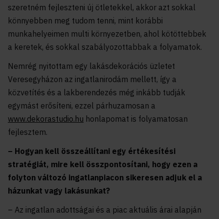
szeretném fejleszteni új ötletekkel, akkor azt sokkal
könnyebben meg tudom tenni, mint korábbi
munkahelyeimen multi környezetben, ahol kötöttebbek
a keretek, és sokkal szabályozottabbak a folyamatok.
Nemrég nyitottam egy lakásdekorációs üzletet
Veresegyházon az ingatlanirodám mellett, így a
közvetítés és a lakberendezés még inkább tudják
egymást erősíteni, ezzel párhuzamosan a
www.dekorastudio.hu
honlapomat is folyamatosan
fejlesztem.
– Hogyan kell összeállítani egy értékesítési
stratégiát, mire kell összpontosítani, hogy ezen a
folyton változó ingatlanpiacon sikeresen adjuk el a
házunkat vagy lakásunkat?
– Az ingatlan adottságai és a piac aktuális árai alapján