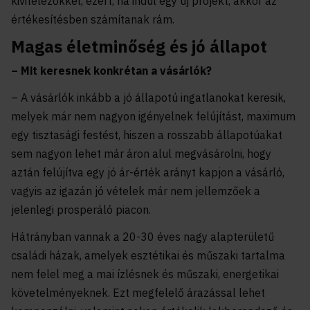
kivitelezőkkel, ezért, ha indul egy új projekt, akkor az
értékesítésben számítanak rám.
Magas életminőség és jó állapot
– Mit keresnek konkrétan a vásárlók?
– A vásárlók inkább a jó állapotú ingatlanokat keresik,
melyek már nem nagyon igényelnek felújítást, maximum
egy tisztasági festést, hiszen a rosszabb állapotúakat
sem nagyon lehet már áron alul megvásárolni, hogy
aztán felújítva egy jó ár-érték arányt kapjon a vásárló,
vagyis az igazán jó vételek már nem jellemzőek a
jelenlegi prosperáló piacon.
Hátrányban vannak a 20-30 éves nagy alapterületű
családi házak, amelyek esztétikai és műszaki tartalma
nem felel meg a mai ízlésnek és műszaki, energetikai
követelményeknek. Ezt megfelelő árazással lehet