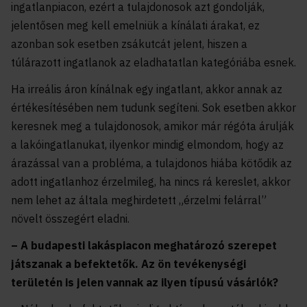
ingatlanpiacon, ezért a tulajdonosok azt gondolják,
jelentősen meg kell emelniük a kínálati árakat, ez
azonban sok esetben zsákutcát jelent, hiszen a
túlárazott ingatlanok az eladhatatlan kategóriába esnek.
Ha irreális áron kínálnak egy ingatlant, akkor annak az
értékesítésében nem tudunk segíteni. Sok esetben akkor
keresnek meg a tulajdonosok, amikor már régóta árulják
a lakóingatlanukat, ilyenkor mindig elmondom, hogy az
árazással van a probléma, a tulajdonos hiába kötődik az
adott ingatlanhoz érzelmileg, ha nincs rá kereslet, akkor
nem lehet az általa meghirdetett „érzelmi felárral”
növelt összegért eladni.
– A budapesti lakáspiacon meghatározó szerepet
játszanak a befektetők. Az ön tevékenységi
területén is jelen vannak az ilyen típusú vásárlók?