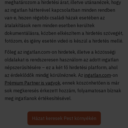
meghatározom a hirdetési árat, illetve utánanézek, hogy
az ingatlan hátterével kapcsolatban minden rendben
van-e, hiszen régebbi családi házak esetében az
átalakítások nem minden esetben kerültek
dokumentálásra, közben elkészítem a hirdetés szövegét,
fotózom, és igény esetén videó is készül a hirdetés mellé.
Főleg az ingatlan.com-on hirdetek, illetve a közösségi
oldalakat is rendszeresen használom az adott ingatlan
népszerűsítésére – ez a két fő hirdetési platform, ahol
az érdeklődők mindig körülnéznek. Az
ingatlan.com
-on
Prémium Partner is vagyok
, ennek köszönhetően is már
sok megkeresés érkezett hozzám, folyamatosan bíznak
meg ingatlanok értékesítésével.
Házat keresek Pest környékén