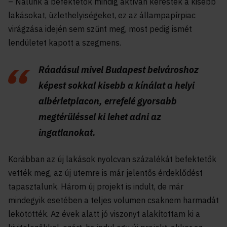
– Nálunk a befektetők mindig aktívan keresték a kisebb
lakásokat, üzlethelyiségeket, ez az állampapírpiac
virágzása idején sem szűnt meg, most pedig ismét
lendületet kapott a szegmens.
Ráadásul mivel Budapest belvároshoz
képest sokkal kisebb a kínálat a helyi
albérletpiacon, errefelé gyorsabb
megtérüléssel ki lehet adni az
ingatlanokat.
Korábban az új lakások nyolcvan százalékát befektetők
vették meg, az új ütemre is már jelentős érdeklődést
tapasztalunk. Három új projekt is indult, de már
mindegyik esetében a teljes volumen csaknem harmadát
lekötötték. Az évek alatt jó viszonyt alakítottam ki a