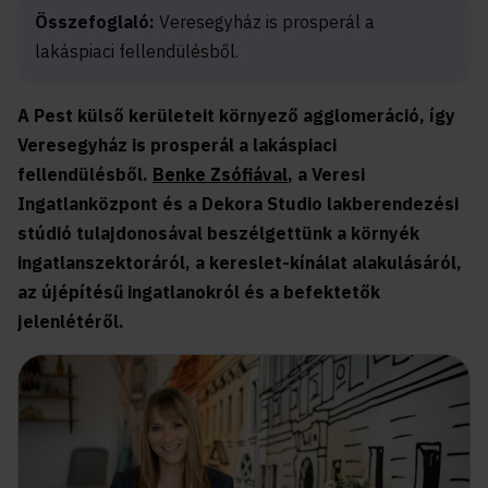
Összefoglaló:
Veresegyház is prosperál a
lakáspiaci fellendülésből.
A Pest külső kerületeit környező agglomeráció, így
Veresegyház is prosperál a lakáspiaci
fellendülésből.
Benke Zsófiával
, a Veresi
Ingatlanközpont és a Dekora Studio lakberendezési
stúdió tulajdonosával beszélgettünk a környék
ingatlanszektoráról, a kereslet-kínálat alakulásáról,
az újépítésű ingatlanokról és a befektetők
jelenlétéről.