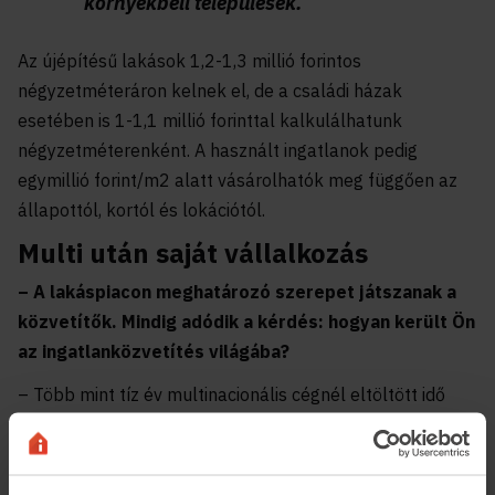
környékbeli települések.
Az újépítésű lakások 1,2-1,3 millió forintos
négyzetméteráron kelnek el, de a családi házak
esetében is 1-1,1 millió forinttal kalkulálhatunk
négyzetméterenként. A használt ingatlanok pedig
egymillió forint/m2 alatt vásárolhatók meg függően az
állapottól, kortól és lokációtól.
Multi után saját vállalkozás
– A lakáspiacon meghatározó szerepet játszanak a
közvetítők. Mindig adódik a kérdés: hogyan került Ön
az ingatlanközvetítés világába?
– Több mint tíz év multinacionális cégnél eltöltött idő
után rájöttem, hogy nagyobb szabadságra és több
kreativitásra vágyom, ezért az energiámat tanulásra és
fejlődésre fordítottam. Mindig is érdekeltek az