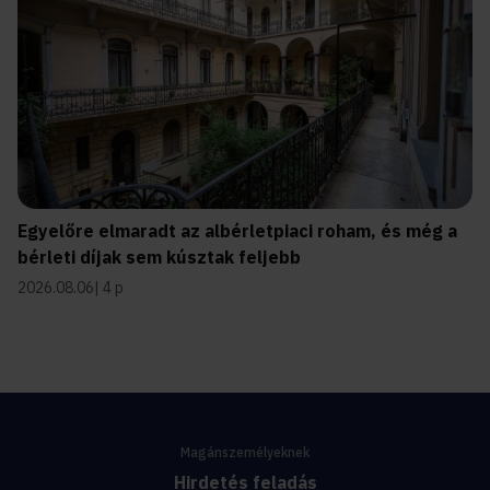
Egyelőre elmaradt az albérletpiaci roham, és még a
bérleti díjak sem kúsztak feljebb
2026.08.06
4 p
Magánszemélyeknek
Hirdetés feladás