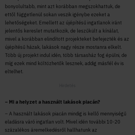
bonyolultabb, mint azt korábban megszokhattuk, de
ettől függetlenül sokan veszik igénybe ezeket a
lehetőségeket. Emellett az újépítésű ingatlanok iránt
jelentős kereslet mutatkozik, de leszűkült a kínálat,
mivel a korábban elindított projekteket befejezték és az
újépítésű házak, lakások nagy része mostanra elkelt.
Több új projekt indul idén, több társasház fog épülni, de
míg ezek mind költözhetők lesznek, addig másfél év is
eltelhet.
– Mi a helyzet a használt lakások piacán?
– A használt lakások piacán mindig is kellő mennyiségű
eladásra váró ingatlan volt. Mivel idén további 10-20
százalékos áremelkedésről hallhatunk az