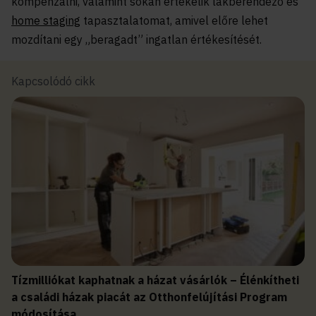
kompenzálni, valamint sokan értékelik lakberendező és
home staging
tapasztalatomat, amivel előre lehet
mozdítani egy „beragadt” ingatlan értékesítését.
Kapcsolódó cikk
Tízmilliókat kaphatnak a házat vásárlók – Élénkítheti
a családi házak piacát az Otthonfelújítási Program
módosítása