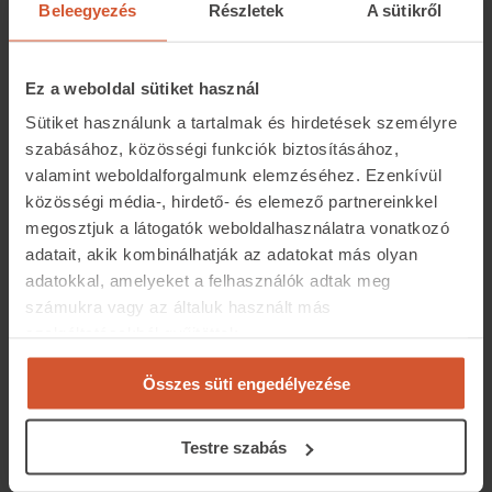
Beleegyezés
Részletek
A sütikről
ingatlanok, így először – közel 10 éve –
ingatlanközvetítőként indítottam el saját
vállalkozásomat, majd nem sokkal később kezdő
Ez a weboldal sütiket használ
lakberendezőként az első nagy projektem saját
Sütiket használunk a tartalmak és hirdetések személyre
otthonunk berendezése volt, amelynek során
szabásához, közösségi funkciók biztosításához,
megtapasztaltam, hogy egy teljes lakás vagy ház
valamint weboldalforgalmunk elemzéséhez. Ezenkívül
berendezése, az igények és a lehetőségek
közösségi média-, hirdető- és elemező partnereinkkel
összehangolása rengeteg időt, energiát, valamint
megosztjuk a látogatók weboldalhasználatra vonatkozó
adatait, akik kombinálhatják az adatokat más olyan
egyfajta speciális hozzáállást
adatokkal, amelyeket a felhasználók adtak meg
igényel. Ingatlanközvetítőként és lakberendezőként
számukra vagy az általuk használt más
teljeskörű szolgáltatást nyújtok megbízóimnak: az
szolgáltatásokból gyűjtöttek.
ingatlan felkutatásától kezdve az újonnan vásárolt
ingatlan berendezéséig.
Összes süti engedélyezése
A Veresi Ingatlanközpontban minden
Testre szabás
ingatlannal kapcsolatos szolgáltatást