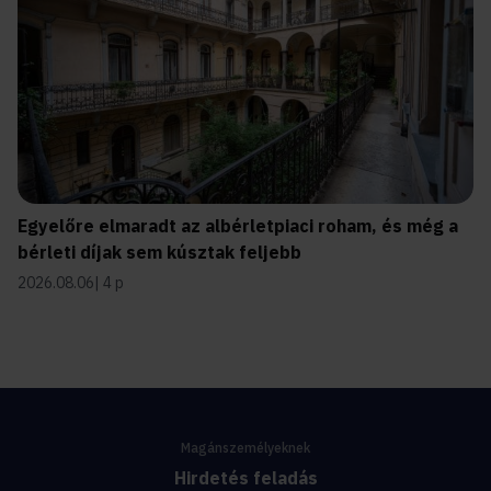
Egyelőre elmaradt az albérletpiaci roham, és még a
bérleti díjak sem kúsztak feljebb
2026.08.06
4 p
Magánszemélyeknek
Hirdetés feladás