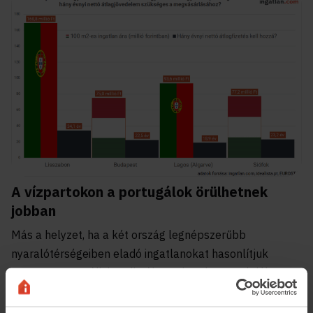
A vízpartokon a portugálok örülhetnek
jobban
Más a helyzet, ha a két ország legnépszerűbb
nyaralótérségeiben eladó ingatlanokat hasonlítjuk
össze. A portugáliai toplisták szerint Algarve régióban
találhatók a legszebb óceánparti strandok, amikhez
Lagos városa van a legközelebb. Az itt található