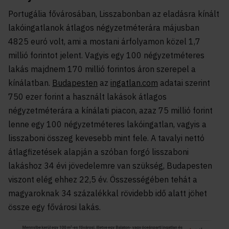
Portugália fővárosában, Lisszabonban az eladásra kínált
lakóingatlanok átlagos négyzetméterára májusban
4825 euró volt, ami a mostani árfolyamon közel 1,7
millió forintot jelent. Vagyis egy 100 négyzetméteres
lakás majdnem 170 millió forintos áron szerepel a
kínálatban.
Budapesten
az
ingatlan.com
adatai szerint
750 ezer forint a használt lakások átlagos
négyzetméterára a kínálati piacon, azaz 75 millió forint
lenne egy 100 négyzetméteres lakóingatlan, vagyis a
lisszaboni összeg kevesebb mint fele. A tavalyi nettó
átlagfizetések alapján a szóban forgó lisszaboni
lakáshoz 34 évi jövedelemre van szükség, Budapesten
viszont elég ehhez 22,5 év. Összességében tehát a
magyaroknak 34 százalékkal rövidebb idő alatt jöhet
össze egy fővárosi lakás.