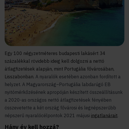
Egy 100 négyzetméteres budapesti lakásért 34
százalékkal rövidebb ideig kell dolgozni a nettó
átlagfizetések alapján, mint Portugália fővárosában,
Lisszabonban.
A nyaralók esetében azonban fordított a
helyzet. A Magyarország–Portugália labdarúgó EB
nyitómérkőzésének apropóján készített összeállításunk
a 2020-as országos nettó átlagfizetések fényében
összevetette a két ország fővárosi és legnépszerűbb
népszerű nyaralócélpontok 2021 májusi
ingatlanárait
.
Hány év kell hozzá?