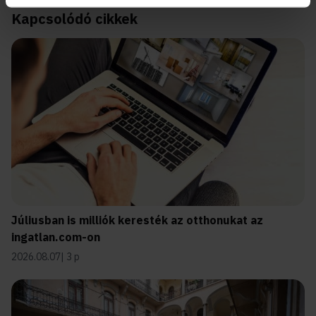
Kapcsolódó cikkek
Júliusban is milliók keresték az otthonukat az
ingatlan.com-on
2026.08.07
3 p