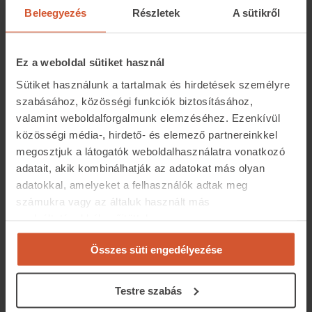
Beleegyezés
Részletek
A sütikről
lakóingatlanok átlagos négyzetméterára májusban
2672 euró volt, vagyis közel 936 ezer forint. Ehhez
képest a Balatonnál az egyik legkeresettebb városban,
Ez a weboldal sütiket használ
Siófokon 772 ezer forintos átlagos négyzetméteráron
Sütiket használunk a tartalmak és hirdetések személyre
hirdették az eladó ingatlanokat. A 2020-as portugáliai
szabásához, közösségi funkciók biztosításához,
átlagfizetés mellett majdnem 19 évig kellene félretenni
valamint weboldalforgalmunk elemzéséhez. Ezenkívül
egy 100 négyzetméteres lagosi ingatlanért. Ezzel
közösségi média-, hirdető- és elemező partnereinkkel
szemben egy ugyanekkora
siófoki
ingatlanhoz 23,2 évnyi
megosztjuk a látogatók weboldalhasználatra vonatkozó
hazai nettó átlagfizetésre volna szükség, ami majdnem
adatait, akik kombinálhatják az adatokat más olyan
adatokkal, amelyeket a felhasználók adtak meg
23 százalékkal több időt jelent.
számukra vagy az általuk használt más
Adatok forrása
:
ingatlan.com
, Eurostat, Idealista.pt
szolgáltatásokból gyűjtöttek.
Összes süti engedélyezése
Megosztás:
Testre szabás