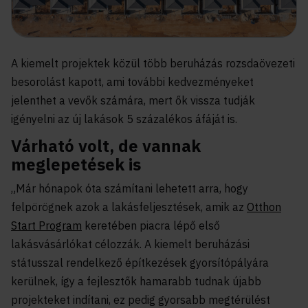
A kiemelt projektek közül több beruházás rozsdaövezeti
besorolást kapott, ami további kedvezményeket
jelenthet a vevők számára, mert ők vissza tudják
igényelni az új lakások 5 százalékos áfáját is.
Várható volt, de vannak
meglepetések is
„Már hónapok óta számítani lehetett arra, hogy
felpörögnek azok a lakásfeljesztések, amik az
Otthon
Start Program
keretében piacra lépő első
lakásvásárlókat célozzák. A kiemelt beruházási
státusszal rendelkező építkezések gyorsítópályára
kerülnek, így a fejlesztők hamarabb tudnak újabb
projekteket indítani, ez pedig gyorsabb megtérülést