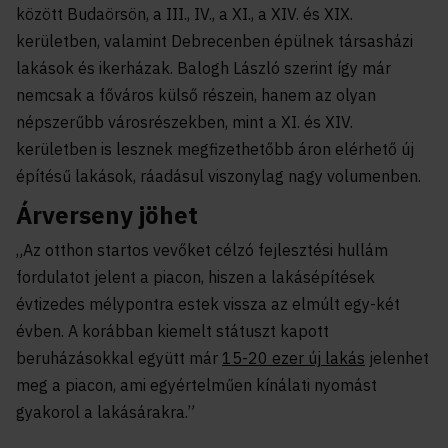
között Budaörsön, a III., IV., a XI., a XIV. és XIX.
kerületben, valamint Debrecenben épülnek társasházi
lakások és ikerházak. Balogh László szerint így már
nemcsak a főváros külső részein, hanem az olyan
népszerűbb városrészekben, mint a XI. és XIV.
kerületben is lesznek megfizethetőbb áron elérhető új
építésű lakások, ráadásul viszonylag nagy volumenben.
Árverseny jöhet
„Az otthon startos vevőket célzó fejlesztési hullám
fordulatot jelent a piacon, hiszen a lakásépítések
évtizedes mélypontra estek vissza az elmúlt egy-két
évben. A korábban kiemelt státuszt kapott
beruházásokkal együtt már
15-20 ezer új lakás
jelenhet
meg a piacon, ami egyértelműen kínálati nyomást
gyakorol a lakásárakra.”