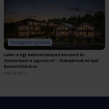
Támogatott tartalom
Lehet-e egy balatoni lakópark korszerű és
fenntartható is egyszerre? – Utánajártunk mi épül
Balatonföldváron
2026.08.05
7 p