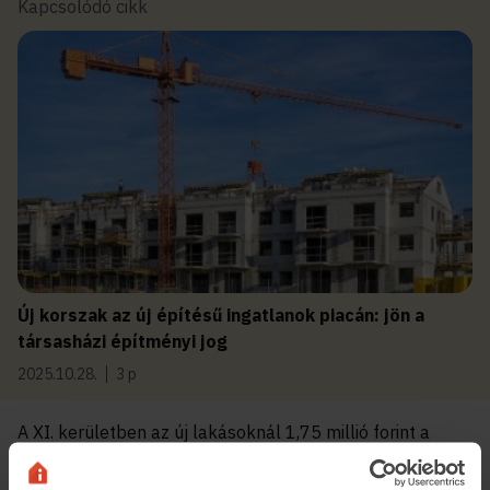
Kapcsolódó cikk
Új korszak az új építésű ingatlanok piacán: jön a
társasházi építményi jog
2025.10.28.
3 p
A XI. kerületben az új lakásoknál 1,75 millió forint a
négyzetméterárak középértéke, miközben a