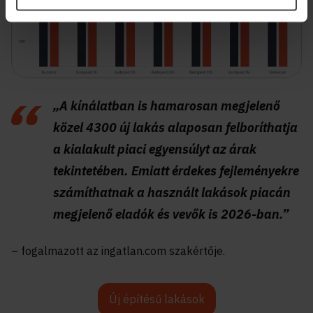
„A kínálatban is hamarosan megjelenő
közel 4300 új lakás alaposan felboríthatja
a kialakult piaci egyensúlyt az árak
tekintetében. Emiatt érdekes fejleményekre
számíthatnak a használt lakások piacán
megjelenő eladók és vevők is 2026-ban.”
– fogalmazott az ingatlan.com szakértője.
Új építésű lakások