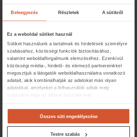
használtaknál 1,63 millió forint. A XIV. kerületben a
használt lakásokat 1,36 milliós négyzetméterenkénti
Beleegyezés
Részletek
A sütikről
középérték, az újakat pedig 1,65 millió forintos ár
jellemzi. Ezen árszintek közé érkeznek azok a lakások,
amelyek most kiemelt beruházási státuszt kaptak.
Ez a weboldal sütiket használ
Sütiket használunk a tartalmak és hirdetések személyre
Debrecenben egy most kiemelt státuszt kapott 450
szabásához, közösségi funkciók biztosításához,
lakásos fejlesztés hozhat kínálatbővülést. A városban
valamint weboldalforgalmunk elemzéséhez. Ezenkívül
jelenleg az új építésű lakásoknál 1,3 millió forint a
közösségi média-, hirdető- és elemező partnereinkkel
medián négyzetméterár, ugyanez a használtaknál pedig
megosztjuk a látogatók weboldalhasználatra vonatkozó
1 millió forint körül alakul.
adatait, akik kombinálhatják az adatokat más olyan
adatokkal, amelyeket a felhasználók adtak meg
számukra vagy az általuk használt más
szolgáltatásokból gyűjtöttek.
Összes süti engedélyezése
Testre szabás