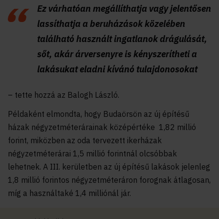
Ez várhatóan megállíthatja vagy jelentősen
lassíthatja a beruházások közelében
található használt ingatlanok drágulását,
sőt, akár árversenyre is kényszerítheti a
lakásukat eladni kívánó tulajdonosokat
– tette hozzá az Balogh László.
Példaként elmondta, hogy Budaörsön az új építésű
házak négyzetméterárainak középértéke 1,82 millió
forint, miközben az oda tervezett ikerházak
négyzetméterárai 1,5 millió forintnál olcsóbbak
lehetnek. A III. kerületben az új építésű lakások jelenleg
1,8 millió forintos négyzetméteráron forognak átlagosan,
míg a használtaké 1,4 milliónál jár.