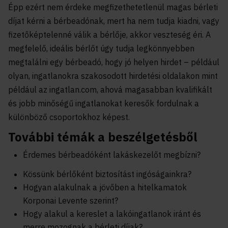
Épp ezért nem érdeke megfizethetetlenül magas bérleti
díjat kérni a bérbeadónak, mert ha nem tudja kiadni, vagy
fizetőképtelenné válik a bérlője, akkor veszteség éri. A
megfelelő, ideális bérlőt úgy tudja legkönnyebben
megtalálni egy bérbeadó, hogy jó helyen hirdet – például
olyan, ingatlanokra szakosodott hirdetési oldalakon mint
például az ingatlan.com, ahová magasabban kvalifikált
és jobb minőségű ingatlanokat keresők fordulnak a
különböző csoportokhoz képest.
További témák a beszélgetésből
Érdemes bérbeadóként lakáskezelőt megbízni?
Kössünk bérlőként biztosítást ingóságainkra?
Hogyan alakulnak a jövőben a hitelkamatok
Korponai Levente szerint?
Hogy alakul a kereslet a lakóingatlanok iránt és
merre mozognak a bérleti díjak?