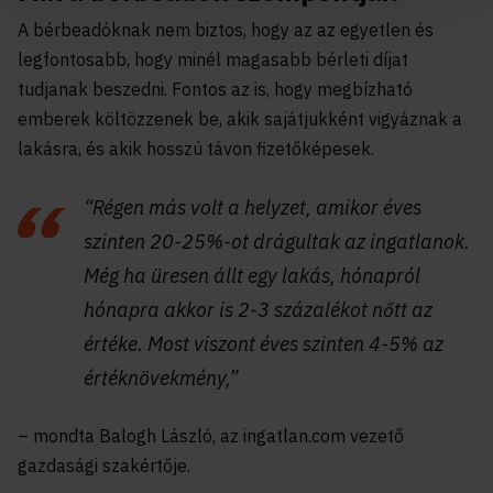
A bérbeadóknak nem biztos, hogy az az egyetlen és
legfontosabb, hogy minél magasabb bérleti díjat
tudjanak beszedni. Fontos az is, hogy megbízható
emberek költözzenek be, akik sajátjukként vigyáznak a
lakásra, és akik hosszú távon fizetőképesek.
“Régen más volt a helyzet, amikor éves
szinten 20-25%-ot drágultak az ingatlanok.
Még ha üresen állt egy lakás, hónapról
hónapra akkor is 2-3 százalékot nőtt az
értéke. Most viszont éves szinten 4-5% az
értéknövekmény,”
– mondta Balogh László, az ingatlan.com vezető
gazdasági szakértője.