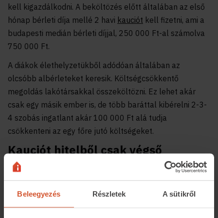
kell kigazdálkodni. A beköltözés előtt általában az első
hónap bérleti díja mellé 2 havi
kauciót
kell fizetni, ami a
budapesti medián bérleti díjjal, 250 000 Ft-al számolva
750 000 Ft.
A diákok élethelyzetükből adódóan általában az
olcsóbb albérleteket keresik. Költségcsökkentő
megoldás lakótársakkal összeköltözni. Ez lehet akár
csak egy másik ember is, de több baráttal kibérelni 2-3-
4 szobás ingatlant akár 100 000 Ft alá tudja
csökkenteni az egy főre jutó költségeket.
Kauciót hitelből csak végső
esetben
Korponai Levente felhívta rá a figyelmet, hogy a
beköltözés indulóköltségét csak legvégső esetben
Beleegyezés
Részletek
A sütikről
szabad
személyi kölcsönnel fedezni
. Könnyebbséget