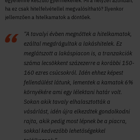
egyetemre készülő gyermekének. Mi a helyzet azonban,
ha ez csak hitelfelvétellel megvalósítható? Ilyenkor
jellemzően a hitelkamatok a döntőek.
“A tavalyi évben megnőttek a hitelkamatok,
ezáltal megdrágultak a lakáshitelek. Ez
meglátszott a lakáspiacon is, a tranzakciók
száma lecsökkent százezerre a korábbi 150-
160 ezres csúcsokról. Idén ehhez képest
fellendülést látunk, lementek a kamatok 6%
környékére ami egy lélektani határ volt.
Sokan akik tavaly elhalasztották a
vásárlást, idén újra elkezdtek gondolkodni
rajta, akik pedig most lépnek be a piacra,
sokkal kedvezőbb lehetőségekkel