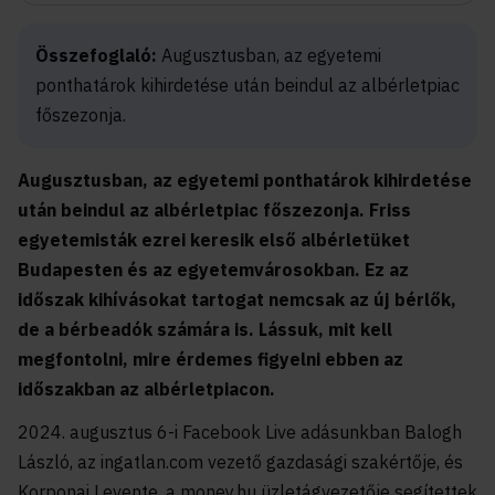
Összefoglaló:
Augusztusban, az egyetemi
ponthatárok kihirdetése után beindul az albérletpiac
főszezonja.
Augusztusban, az egyetemi ponthatárok kihirdetése
után beindul az albérletpiac főszezonja. Friss
egyetemisták ezrei keresik első albérletüket
Budapesten és az egyetemvárosokban. Ez az
időszak kihívásokat tartogat nemcsak az új bérlők,
de a bérbeadók számára is. Lássuk, mit kell
megfontolni, mire érdemes figyelni ebben az
időszakban az albérletpiacon.
2024. augusztus 6-i Facebook Live adásunkban Balogh
László, az ingatlan.com vezető gazdasági szakértője, és
Korponai Levente, a money.hu üzletágvezetője segítettek