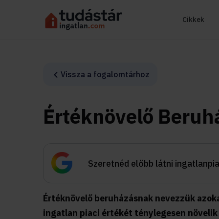
Cikkek
Vissza a fogalomtárhoz
Értéknövelő Beruh
Szeretnéd előbb látni ingatlanpi
Értéknövelő beruházásnak nevezzük azokat
ingatlan piaci értékét ténylegesen növeli