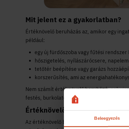
Mit jelent ez a gyakorlatban?
Értéknövelő beruházás az, amikor egy ingatl
például:
egy új fürdőszoba vagy fűtési rendszer 
hőszigetelés, nyílászárócsere, napelem 
tetőtér beépítése vagy garázs hozzáépí
korszerűsítés, ami az energiahatékonys
Nem számít értéknövelő beruházásnak vis
festés, burkolatcsere), mert ezek az állapo
Értéknövelő beruházás ingatlan
Beleegyezés
Az értéknövelő beruházás nemcsak az ingatla