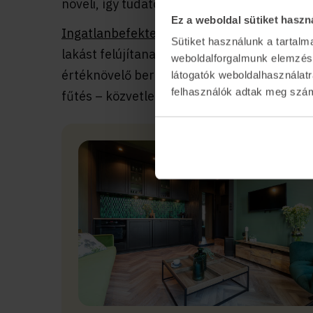
növeli, így tudatosan alkalmazva befektetési
Ez a weboldal sütiket haszn
Ingatlanbefektetők
gyakran használják a „f
Sütiket használunk a tartal
lakást felújítanak, korszerűsítenek, majd 
weboldalforgalmunk elemzésé
értéknövelő beruházások – például új kon
látogatók weboldalhasználatr
felhasználók adtak meg számu
fűtés – közvetlenül hozzájárulnak a profit