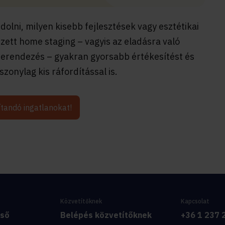
dolni, milyen kisebb fejlesztések vagy esztétikai
zett home staging – vagyis az eladásra való
aberendezés – gyakran gyorsabb értékesítést és
onylag kis ráfordítással is.
ítandó ingatlanokat!
Közvetítőknek
Kapcsolat
eső
Belépés közvetítőknek
+36 1 237 