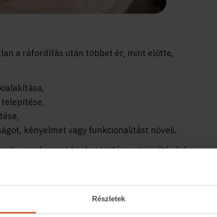
an a ráfordítás után többet ér, mint előtte,
kialakítása,
telepítése,
tése,
ágot, kényelmet vagy funkcionalitást növeli.
zont a rendszeres
karbantartás
vagy javítás (pl.
t fenntartását, nem pedig javítását szolgálják.
értékesítés előtt
Részletek
n állapotát javítja, hanem piaci értékét is