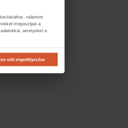
tosításához, valamint
einkkel megosztjuk a
 adatokkal, amelyeket a
.
es süti engedélyezése