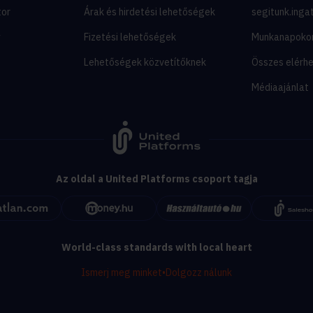
tor
Árak és hirdetési lehetőségek
segitunk.inga
y
Fizetési lehetőségek
Munkanapoko
Lehetőségek közvetítőknek
Összes elérh
Médiaajánlat
Az oldal a United Platforms csoport tagja
World-class standards with local heart
Ismerj meg minket
•
Dolgozz nálunk