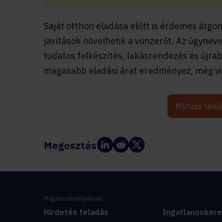
Saját otthon eladása előtt is érdemes átgon
javítások növelhetik a vonzerőt. Az úgyneve
tudatos felkészítés, lakásrendezés és újr
magasabb eladási árat eredményez, még visz
Mutass felúj
Megosztás:
Magánszemélyeknek
Hirdetés feladás
Ingatlanosker