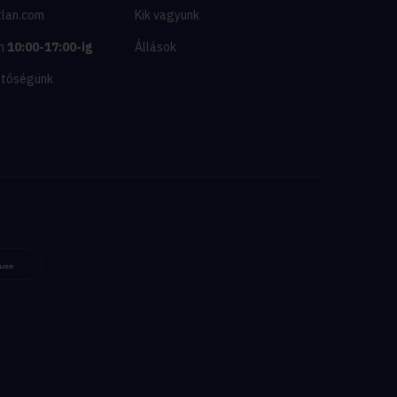
tlan.com
Kik vagyunk
n
10:00-17:00-ig
Állások
etőségünk