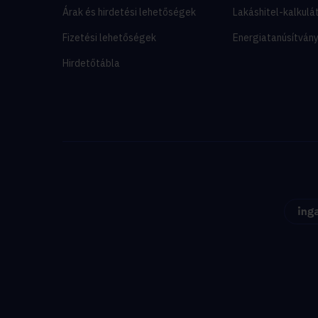
Árak és hirdetési lehetőségek
Lakáshitel-kalkulá
Fizetési lehetőségek
Energiatanúsítván
Hirdetőtábla