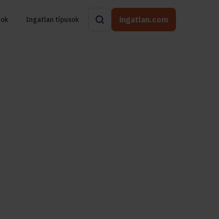
ingatlan.com
rok
Ingatlan típusok