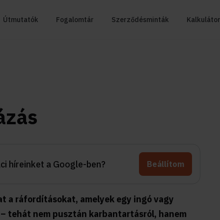
Útmutatók
Fogalomtár
Szerződésminták
Kalkuláto
ázás
aci híreinket a Google-ben?
Beállítom
 a ráfordításokat, amelyek egy ingó vagy
k – tehát nem pusztán karbantartásról, hanem