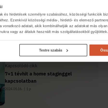
 eszköz is lehet.
ál
lipping” stratégiát, amikor egy elhasználódott
mak és hirdetések személyre szabásához, közösségi funkciók biz
magasabb áron értékesítenek. Ilyenkor az
hez. Ezenkívül közösségi média-, hirdető- és elemező partner
yha, modern fürdőszoba vagy energiahatékony
a vonatkozó adatait, akik kombinálhatják az adatokat más olyan
kra vagy az általuk használt más szolgáltatásokból gyűjtöttek
növekedéshez.
Testre szabás
Össz
Kapcsolódó cikk
7+1 tévhit a home staginggel
kapcsolatban
2024.05.16.
1 p