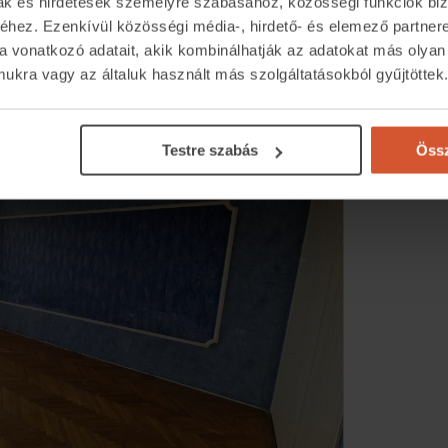
mak és hirdetések személyre szabásához, közösségi funkciók biz
elkező ingatlan
. A lakás a belvárosban található,
hez. Ezenkívül közösségi média-, hirdető- és elemező partner
um a halszálka-parketta, ami egy DIY, vagy
a vonatkozó adatait, akik kombinálhatják az adatokat más olyan
kra vagy az általuk használt más szolgáltatásokból gyűjtöttek
 lehet, mint új korában. Vágj bele!
Testre szabás
Össz