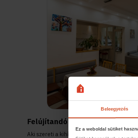
Beleegyezés
Felújítandó előnyben?
Ez a weboldal sütiket haszn
Aki szereti a kihívásokat, és meg szeretné v