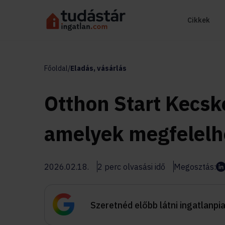
Cikkek
Főoldal
/
Eladás, vásárlás
Otthon Start Kecsk
amelyek megfelel
2026.02.18.
2 perc olvasási idő
Megosztás:
Szeretnéd előbb látni ingatlanpi