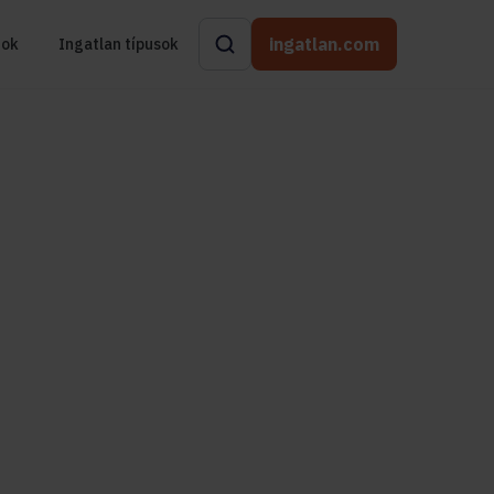
ingatlan.com
rok
Ingatlan típusok