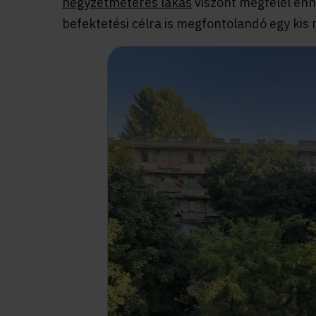
négyzetméteres lakás
viszont megfelel enne
befektetési célra is megfontolandó egy kis 