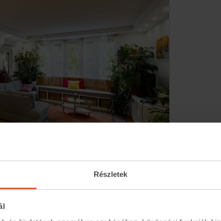
Részletek
ál
alósítani kreatív ötleteit, annak tökéletes