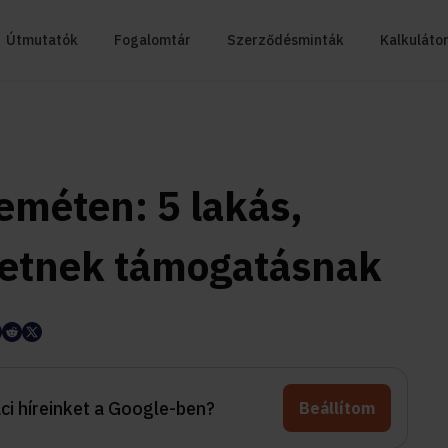
Útmutatók
Fogalomtár
Szerződésminták
Kalkuláto
eméten: 5 lakás,
hetnek támogatásnak
aci híreinket a Google-ben?
Beállítom