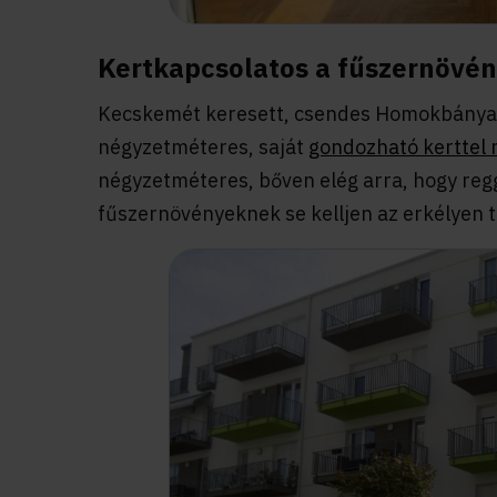
Kertkapcsolatos a fűszernövé
Kecskemét keresett, csendes Homokbánya v
négyzetméteres, saját
gondozható kerttel 
négyzetméteres, bőven elég arra, hogy reg
fűszernövényeknek se kelljen az erkélyen tú