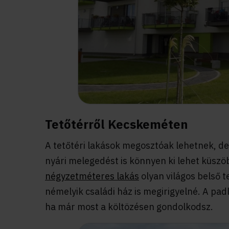
Tetőtérről Kecskeméten
A tetőtéri lakások megosztóak lehetnek, de
nyári melegedést is könnyen ki lehet küszö
négyzetméteres lakás
olyan világos belső t
némelyik családi ház is megirigyelné. A padl
ha már most a költözésen gondolkodsz.