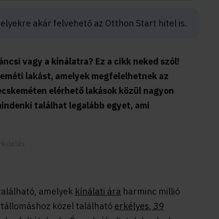
lyekre akár felvehető az Otthon Start hitel is.
csi vagy a kínálatra? Ez a cikk neked szól!
eméti lakást, amelyek megfelelhetnek az
Kecskeméten elérhető lakások közül nagyon
mindenki találhat legalább egyet, ami
 található, amelyek
kínálati ára
harminc millió
útállomáshoz közel található
erkélyes, 39