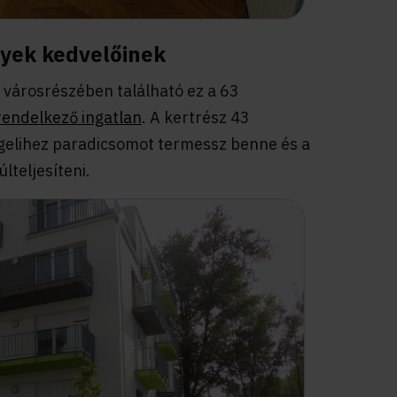
nyek kedvelőinek
árosrészében található ez a 63
rendelkező ingatlan
. A kertrész 43
gelihez paradicsomot termessz benne és a
lteljesíteni.