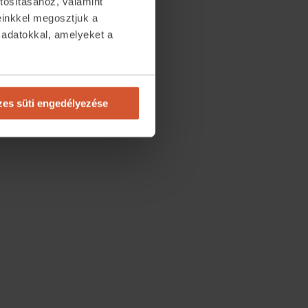
tosításához, valamint
einkkel megosztjuk a
 adatokkal, amelyeket a
.
es süti engedélyezése