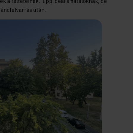
k a feltételnek. Épp ideális fiataloknak, de
ráncfelvarrás után.