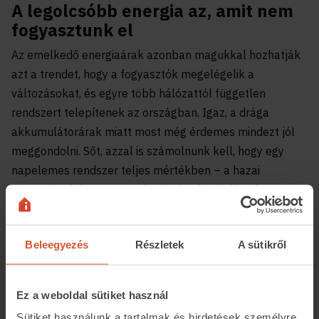
A legolcsóbb energia az, amit nem
fogyasztunk el
Az emelkedő energiaárak azonban magukkal hozhatják
azt a trendet, hogy a fogyasztók megelégelik a
változásokat, és egyre több hálózattól független
rendszert telepítenek az országban. Igaz, a drága
akkumulátorárak miatt most még érdemes mindezt jól
meggondolni. Sőt, azzal is számolnunk kell, hogy egy
napelemes rendszer teljes mértékben – a hazai
viszonylatok között – csak március és október között
tudja megtermelni a szükséges energiamennyiséget, a
köztes időszakot csak tudatos fogyasztással, a
Beleegyezés
Részletek
A sütikről
fogyasztás visszaszorításával „vészelhetjük át”. Vagyis
az optimális rendszer működtetése lemondásokkal
járhat, mert csak a saját magunk által megtermelt és
Ez a weboldal sütiket használ
eltárolt áramforrásra számíthatunk akkor is, ha
Sütiket használunk a tartalmak és hirdetések személyre