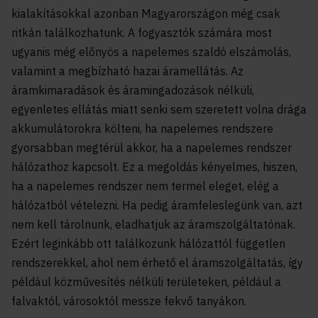
kialakításokkal azonban Magyarországon még csak
ritkán találkozhatunk. A fogyasztók számára most
ugyanis még előnyös a napelemes szaldó elszámolás,
valamint a megbízható hazai áramellátás. Az
áramkimaradások és áramingadozások nélküli,
egyenletes ellátás miatt senki sem szeretett volna drága
akkumulátorokra költeni, ha napelemes rendszere
gyorsabban megtérül akkor, ha a napelemes rendszer
hálózathoz kapcsolt. Ez a megoldás kényelmes, hiszen,
ha a napelemes rendszer nem termel eleget, elég a
hálózatból vételezni. Ha pedig áramfeleslegünk van, azt
nem kell tárolnunk, eladhatjuk az áramszolgáltatónak.
Ezért leginkább ott találkozunk hálózattól független
rendszerekkel, ahol nem érhető el áramszolgáltatás, így
például közművesítés nélküli területeken, például a
falvaktól, városoktól messze fekvő tanyákon.