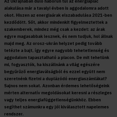
Az Ukrajnában dúló háborún túl az energiapiac
alakulása már a tavalyi évben is aggodalomra adott
okot. Hiszen az energiaárak elszabadulása 2021-ben
kezdődött. Sőt, akkor mindenkit figyelmeztettek a
szakemberek, mindez még csak a kezdet: az árak
egyre magasabbak lesznek, és nem tudjuk, hol állnak
majd meg. Az orosz-ukrán helyzet pedig tovább
tetézte a bajt, így egyre nagyobb tehetetlenség és
aggodalom tapasztalható a piacon. De mit tehetünk
mi, fogyasztók, ha kiszállnánk a világ egészére
begyűrűző energiaválságból és ezzel együtt nem
szeretnénk fizetni a duplázódó energiaszámlákat?
Sajnos nem sokat. Azonban érdemes lehetőségeink
mérten alternatív megoldásokat keresni a részleges
vagy teljes energiafüggetlenségünkhöz. Ebben
segíthet számunkra egy jól kiválasztott napelemes
rendszer.