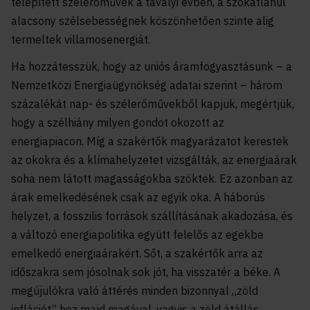
telepített szélerőművek a tavalyi évben, a szokatlanul
alacsony szélsebességnek köszönhetően szinte alig
termeltek villamosenergiát.
Ha hozzátesszük, hogy az uniós áramfogyasztásunk – a
Nemzetközi Energiaügynökség adatai szerint – három
százalékát nap- és szélerőművekből kapjuk, megértjük,
hogy a szélhiány milyen gondot okozott az
energiapiacon. Míg a szakértők magyarázatot kerestek
az okokra és a klímahelyzetet vizsgálták, az energiaárak
soha nem látott magasságokba szöktek. Ez azonban az
árak emelkedésének csak az egyik oka. A háborús
helyzet, a fosszilis források szállításának akadozása, és
a változó energiapolitika együtt felelős az egekbe
emelkedő energiaárakért. Sőt, a szakértők arra az
időszakra sem jósolnak sok jót, ha visszatér a béke. A
megújulókra való áttérés minden bizonnyal „zöld
inflációt” hoz majd magával, vagyis a zöld átállás