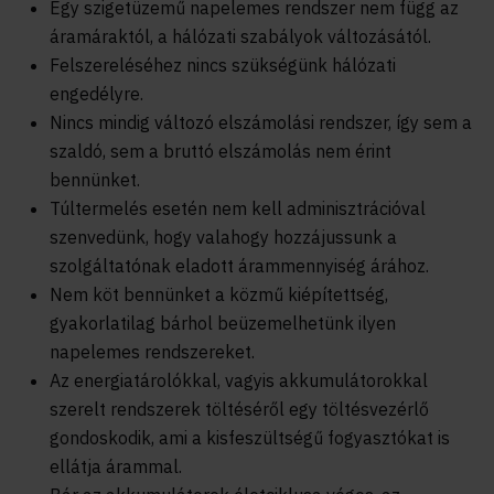
Egy szigetüzemű napelemes rendszer nem függ az
áramáraktól, a hálózati szabályok változásától.
Felszereléséhez nincs szükségünk hálózati
engedélyre.
Nincs mindig változó elszámolási rendszer, így sem a
szaldó, sem a bruttó elszámolás nem érint
bennünket.
Túltermelés esetén nem kell adminisztrációval
szenvedünk, hogy valahogy hozzájussunk a
szolgáltatónak eladott árammennyiség árához.
Nem köt bennünket a közmű kiépítettség,
gyakorlatilag bárhol beüzemelhetünk ilyen
napelemes rendszereket.
Az energiatárolókkal, vagyis akkumulátorokkal
szerelt rendszerek töltéséről egy töltésvezérlő
gondoskodik, ami a kisfeszültségű fogyasztókat is
ellátja árammal.