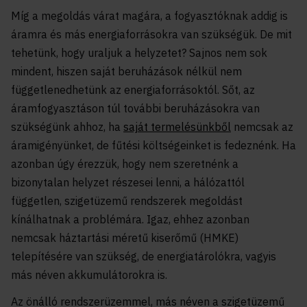
Míg a megoldás várat magára, a fogyasztóknak addig is
áramra és más energiaforrásokra van szükségük. De mit
tehetünk, hogy uraljuk a helyzetet? Sajnos nem sok
mindent, hiszen saját beruházások nélkül nem
függetlenedhetünk az energiaforrásoktól. Sőt, az
áramfogyasztáson túl további beruházásokra van
szükségünk ahhoz, ha
saját termelésünkből
nemcsak az
áramigényünket, de fűtési költségeinket is fedeznénk. Ha
azonban úgy érezzük, hogy nem szeretnénk a
bizonytalan helyzet részesei lenni, a hálózattól
független, szigetüzemű rendszerek megoldást
kínálhatnak a problémára. Igaz, ehhez azonban
nemcsak háztartási méretű kiserőmű (HMKE)
telepítésére van szükség, de energiatárolókra, vagyis
más néven akkumulátorokra is.
Az önálló rendszerüzemmel, más néven a szigetüzemű