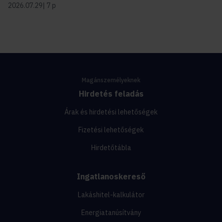
2026.07.29
7 p
Magánszemélyeknek
Hirdetés feladás
Árak és hirdetési lehetőségek
Fizetési lehetőségek
Hirdetőtábla
Ingatlanoskereső
Lakáshitel-kalkulátor
Energiatanúsítvány