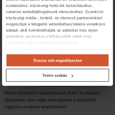
napelemes rendszerünk nem teljes kapacitáson
szabásához, közösségi funkciók biztosításához,
dolgozik.
valamint weboldalforgalmunk elemzéséhez. Ezenkívül
közösségi média-, hirdető- és elemező partnereinkkel
megosztjuk a látogatók weboldalhasználatra vonatkozó
adatait, akik kombinálhatják az adatokat más olyan
adatokkal, amelyeket a felhasználók adtak meg
számukra vagy az általuk használt más
szolgáltatásokból gyűjtöttek.
Összes süti engedélyezése
Testre szabás
Milyen előnyökkel számolhatunk akkor, ha mindezt
figyelembe véve mégis belevágnánk a hálózattól
független rendszer telepítésébe?