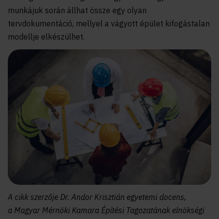
munkájuk során állhat össze egy olyan
tervdokumentáció, mellyel a vágyott épület kifogástalan
modellje elkészülhet.
A cikk szerzője
Dr.
Andor
Krisztián
egyetemi docens,
a Magyar Mérnöki Kamara
Építés
i Tagozatának
elnökségi