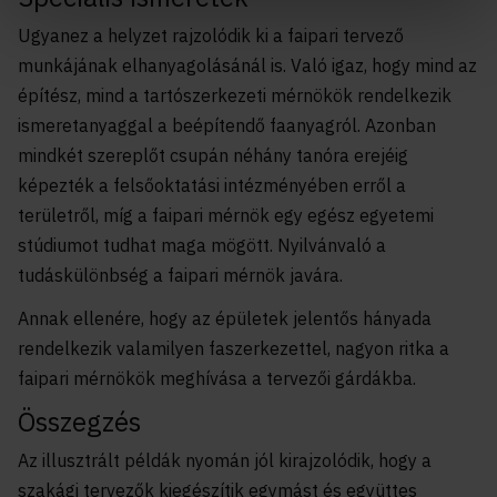
Ugyanez a helyzet rajzolódik ki a faipari tervező
munkájának elhanyagolásánál is. Való igaz, hogy mind az
építész, mind a tartószerkezeti mérnökök rendelkezik
ismeretanyaggal a beépítendő faanyagról. Azonban
mindkét szereplőt csupán néhány tanóra erejéig
képezték a felsőoktatási intézményében erről a
területről, míg a faipari mérnök egy egész egyetemi
stúdiumot tudhat maga mögött. Nyilvánvaló a
tudáskülönbség a faipari mérnök javára.
Annak ellenére, hogy az épületek jelentős hányada
rendelkezik valamilyen faszerkezettel, nagyon ritka a
faipari mérnökök meghívása a tervezői gárdákba.
Összegzés
Az illusztrált példák nyomán jól kirajzolódik, hogy a
szakági tervezők kiegészítik egymást és együttes