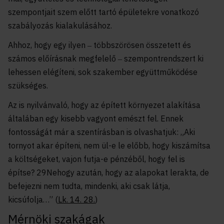
szempontjait szem előtt tartó épületekre vonatkozó
szabályozás kialakulásához.
Ahhoz, hogy egy ilyen ‒ többszörösen összetett és
számos előírásnak megfelelő ‒ szempontrendszert ki
lehessen elégíteni, sok szakember együttműködése
szükséges.
Az is nyilvánvaló, hogy az épített környezet alakítása
általában egy kisebb vagyont emészt fel. Ennek
fontosságát már a szentírásban is olvashatjuk: „
Aki
tornyot akar építeni, nem ül-e le előbb, hogy kiszámítsa
a költségeket, vajon futja-e pénzéből, hogy fel is
építse?
29
Nehogy azután, hogy az alapokat lerakta, de
befejezni nem tudta, mindenki, aki csak látja,
kicsúfolja…” (
Lk. 14. 28.
)
Mérnöki szakágak