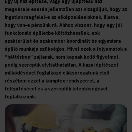
Egy új ház építése, vagy egy újépítésű ház
megvétele esetén jellemzően azt vizsgáljuk, hogy az
ingatlan megfelel-e az elképzeléseinknek, illetve,
hogy van-e pénzünk rá. Ahhoz viszont, hogy egy jól
funkcionáló épületbe költözhessünk, sok
szakterület és szakember koordinált és egymásra
épülő munkája szükséges. Mivel ezek a folyamatok a
“háttérben” zajlanak, nem kapnak kellő figyelmet,
pedig szerepük elvitathatatlan. A hazai építészet
működésével foglalkozó cikksorozatunk első
részében ezzel a komplex rendszerrel, a
felépítésével és a szereplők jelentőségével
foglalkozunk.