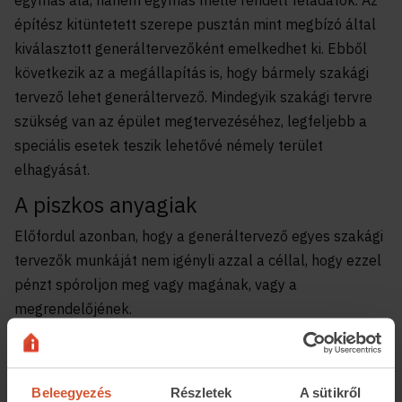
építész kitüntetett szerepe pusztán mint megbízó által
kiválasztott generáltervezőként emelkedhet ki. Ebből
következik az a megállapítás is, hogy bármely szakági
tervező lehet generáltervező. Mindegyik szakági tervre
szükség van az épület megtervezéséhez, legfeljebb a
speciális esetek teszik lehetővé némely terület
elhagyását.
A piszkos anyagiak
Előfordul azonban, hogy a generáltervező egyes szakági
tervezők munkáját nem igényli azzal a céllal, hogy ezzel
pénzt spóroljon meg vagy magának, vagy a
megrendelőjének.
A könnyebb megértésért nézzünk meg egy megtörtént
esetet.
Beleegyezés
Részletek
A sütikről