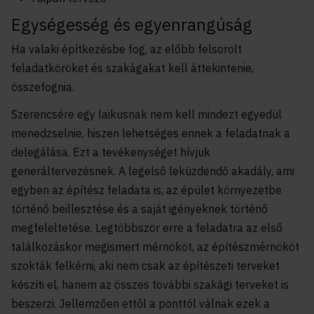
Egységesség és egyenrangúság
Ha valaki építkezésbe fog, az előbb felsorolt
feladatköröket és szakágakat kell áttekintenie,
összefognia.
Szerencsére egy laikusnak nem kell mindezt egyedül
menedzselnie, hiszen lehetséges ennek a feladatnak a
delegálása. Ezt a tevékenységet hívjuk
generáltervezésnek. A legelső leküzdendő akadály, ami
egyben az építész feladata is, az épület környezetbe
történő beillesztése és a saját igényeknek történő
megfeleltetése. Legtöbbször erre a feladatra az első
találkozáskor megismert mérnököt, az építészmérnököt
szokták felkérni, aki nem csak az építészeti terveket
készíti el, hanem az összes további szakági terveket is
beszerzi. Jellemzően ettől a ponttól válnak ezek a