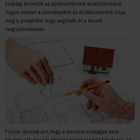
szakági tervezők az építészmérnök alvállalkozóivá.
Vagyis ezeket a személyeket az építészmérnök hívja
meg a projektbe, hogy segítsék őt a tervek
megvalósításban.
Fontos látnunk azt, hogy a tervezői szakágak nem
egymás alá, hanem egymás mellé rendelt feladatok. Az