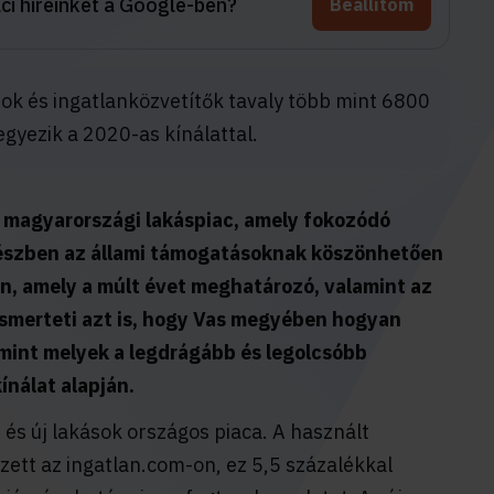
aci híreinket a Google-ben?
Beállítom
k és ingatlanközvetítők tavaly több mint 6800
gyezik a 2020-as kínálattal.
 magyarországi lakáspiac, amely fokozódó
részben az állami támogatásoknak köszönhetően
en, amely a múlt évet meghatározó, valamint az
ismerteti azt is, hogy Vas megyében hogyan
amint melyek a legdrágább és legolcsóbb
kínálat alapján.
és új lakások országos piaca. A használt
zett az ingatlan.com-on, ez 5,5 százalékkal