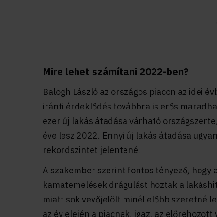
Mire lehet számítani 2022-ben?
Balogh László az országos piacon az idei é
iránti érdeklődés továbbra is erős maradhat
ezer új lakás átadása várható országszerte,
éve lesz 2022. Ennyi új lakás átadása ugyan
rekordszintet jelentené.
A szakember szerint fontos tényező, hogy az
kamatemelések drágulást hoztak a lakáshi
miatt sok vevőjelölt minél előbb szeretné le
az év elején a piacnak, igaz, az előrehozot