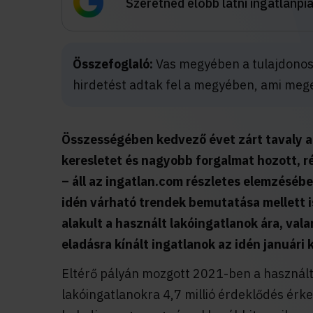
Szeretnéd előbb látni ingatlanpi
Összefoglaló:
Vas megyében a tulajdonoso
hirdetést adtak fel a megyében, ami mege
Összességében kedvező évet zárt tavaly a
keresletet és nagyobb forgalmat hozott, 
– áll az ingatlan.com részletes elemzéséb
idén várható trendek bemutatása mellett 
alakult a használt lakóingatlanok ára, val
eladásra kínált ingatlanok az idén januári 
Eltérő pályán mozgott 2021-ben a használt 
lakóingatlanokra 4,7 millió érdeklődés érke