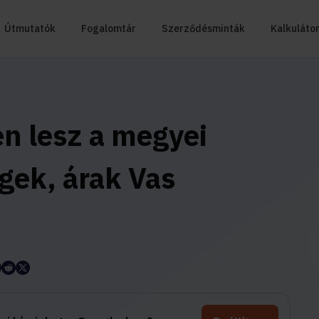
Útmutatók
Fogalomtár
Szerződésminták
Kalkuláto
en lesz a megyei
gek, árak Vas