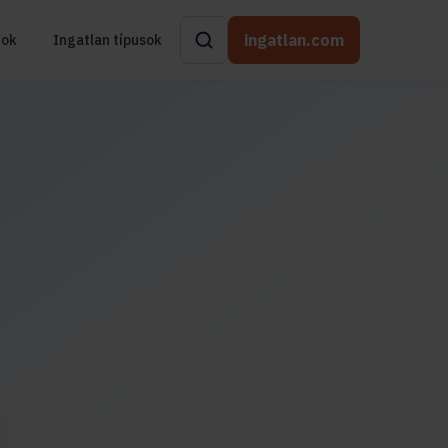
ingatlan.com
rok
Ingatlan típusok