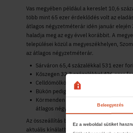
Vas megyében például a kereslet 10,6 száz
több mint 65 ezer érdeklődés volt az eladás
átlagos négyzetméterár idén január elején 3
haladja meg az egy évvel korábbit. A megye
települései közül a megyeszékhelyen, Szomb
az átlagos négyzetméterár.
Sárváron 65,4 százalékkal 531 ezer for
Kőszegen 32,3 százalékkal 426 ezer for
Celldömölkön 6,8 százalékkal 237 ezer 
Bükön pedig 1,7 százalékkal 302 ezer f
Körmenden 29 százalékkal 320 ezer for
Beleegyezés
átlagos négyzetméterára.
Az összeállítás bemutatja azt is, hogy az i
Ez a weboldal sütiket haszn
aktuális kínálatban melyek a megye legolcs