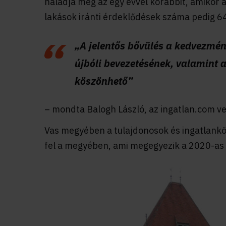
haladja meg az egy évvel korábbit, amikor a
lakások iránti érdeklődések száma pedig 64
„A jelentős bővülés a kedvezmény
újbóli bevezetésének, valamint 
köszönhető”
– mondta Balogh László, az ingatlan.com ve
Vas megyében a tulajdonosok és ingatlankö
fel a megyében, ami megegyezik a 2020-as k