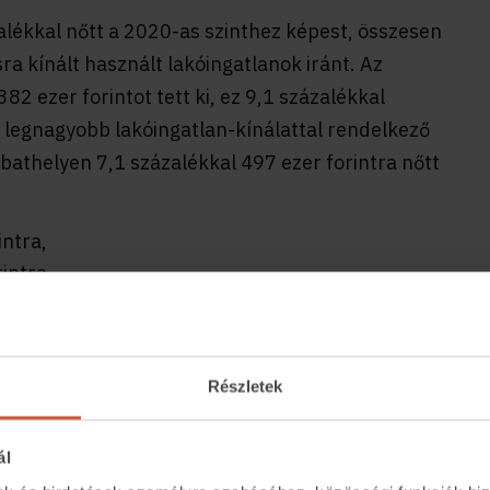
alékkal nőtt a 2020-as szinthez képest, összesen
ra kínált használt lakóingatlanok iránt. Az
82 ezer forintot tett ki, ez 9,1 százalékkal
 legnagyobb lakóingatlan-kínálattal rendelkező
athelyen 7,1 százalékkal 497 ezer forintra nőtt
intra,
intra,
forintra,
orintra
intra emelkedett a használt lakóingatlanok
Részletek
dén januárban még eladásra váró, vagyis az
ál
óbb és legdrágább lakóingatlanai.