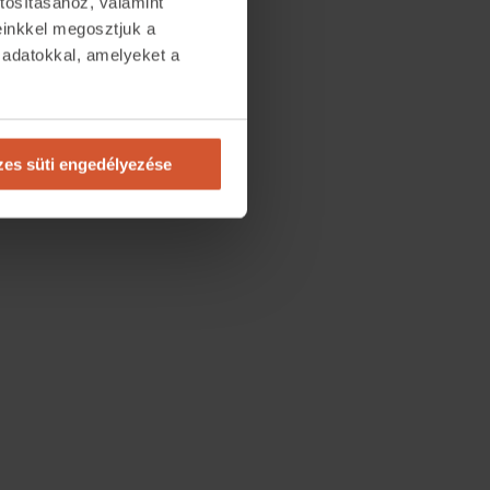
tosításához, valamint
einkkel megosztjuk a
 adatokkal, amelyeket a
.
es süti engedélyezése