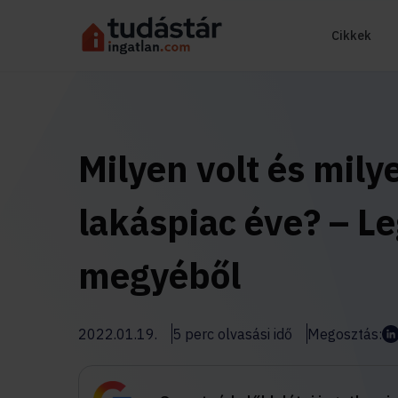
Cikkek
Milyen volt és mily
lakáspiac éve? – Le
megyéből
2022.01.19.
5 perc olvasási idő
Megosztás: