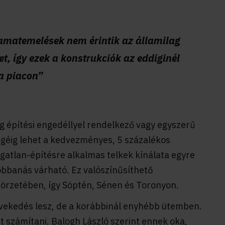
amatemelések nem érintik az államilag
et, így ezek a konstrukciók az eddiginél
a piacon”
g építési engedéllyel rendelkező vagy egyszerű
égéig lehet a kedvezményes, 5 százalékos
ngatlan-építésre alkalmas telkek kínálata egyre
bbanás várható. Ez valószínűsíthető
örzetében, így Söptén, Sénen és Toronyon.
vekedés lesz, de a korábbinál enyhébb ütemben.
 számítani. Balogh László szerint ennek oka,