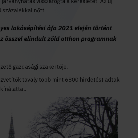
 járványhatás visszafogta a keresletet. Az új
 százalékkal nőtt.
es lakásépítési áfa 2021 elején történt
az ősszel elindult zöld otthon programnak
zető gazdasági szakértője.
zvetítők tavaly több mint 6800 hirdetést adtak
ínálattal.