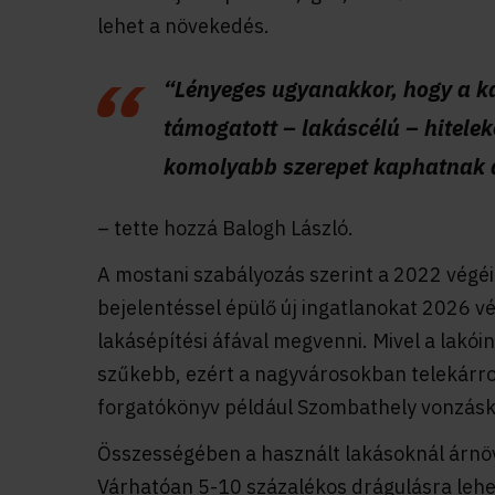
lehet a növekedés.
“Lényeges ugyanakkor, hogy a k
támogatott – lakáscélú – hitelek
komolyabb szerepet kaphatnak 
– tette hozzá Balogh László.
A mostani szabályozás szerint a 2022 végéi
bejelentéssel épülő új ingatlanokat 2026 v
lakásépítési áfával megvenni. Mivel a lakói
szűkebb, ezért a nagyvárosokban telekárro
forgatókönyv például Szombathely vonzásk
Összességében a használt lakásoknál árnö
Várhatóan 5-10 százalékos drágulásra lehet