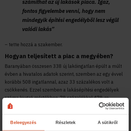
számíthat az új lakások piaca. Igaz,
fontos figyelembe venni, hogy nem
mindegyik építési engedélyből lesz végül
valódi lakás”
– tette hozzá a szakember.
Hogyan teljesített a piac a megyében?
Baranyában összesen 338 új lakóingatlan épült a múlt
évben a hivatalos adatok szerint, szemben az egy évvel
korábbi 508 ingatlannal, azaz 33 százalékos volt a
csökkenés. Ezzel szemben a lakásépítési engedélyek
száma kiugró mértékben, 79 százalékkal 479-re
emelkedett.
Az ingatlan.com adatai szerint 2021-ben a megye
Beleegyezés
Részletek
A sütikről
újlakás-kínálata jelentősen bővült. Az egy évvel