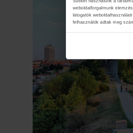
Sütiket használunk a tartal
weboldalforgalmunk elemzésé
látogatók weboldalhasználatr
felhasználók adtak meg számu