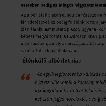
esetében pedig az átlagos négyzetméterár 
Az albérletek piacán elindult a főszezon a 
kihirdetésével, ez pedig felélénkítette a j
idén élénkülést mutató piacot. Ugyanakkor 
képest megváltozott, a fővároson kívüli pia
elemzésében, amely az országos albérletpi
is ismerteti a kínálat alapján.
Élénkülő albérletpiac
“Az egyik legfontosabb változás a
nőtt az albérletpiaci kereslet, mik
lakóingatlanok iránti érdeklődés 
két számjegyű növekedés pedig el