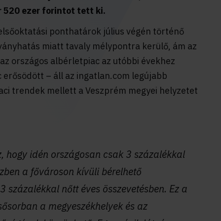
520 ezer forintot tett ki.
felsőoktatási ponthatárok július végén történő
árványhatás miatt tavaly mélypontra kerülő, ám az
az országos albérletpiac az utóbbi évekhez
c erősödött – áll az ingatlan.com legújabb
aci trendek mellett a Veszprém megyei helyzetet
z, hogy idén országosan csak 3 százalékkal
özben a fővároson kívüli bérelhető
13 százalékkal nőtt éves összevetésben. Ez a
sősorban a megyeszékhelyek és az