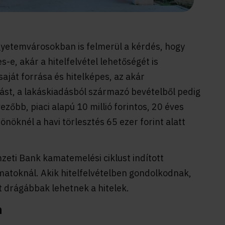
yetemvárosokban is felmerül a kérdés, hogy
-e, akár a hitelfelvétel lehetőségét is
aját forrása és hitelképes, az akár
lást, a lakáskiadásból származó bevételből pedig
ezőbb, piaci alapú 10 millió forintos, 20 éves
sönöknél a havi törlesztés 65 ezer forint alatt
zeti Bank kamatemelési ciklust indított
matoknál. Akik hitelfelvételben gondolkodnak,
 drágábbak lehetnek a hitelek.
n