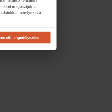
tosításához, valamint
einkkel megosztjuk a
 adatokkal, amelyeket a
.
es süti engedélyezése