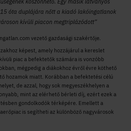
űségének köszönhető. Egy másik látványos
15 óta duplájára nőtt a kiadó lakóingatlanok
ővároson kívüli piacon megtriplázódott”
 ingatlan.com vezető gazdasági szakértője.
szakhoz képest, amely hozzájárul a kereslet
vüli piac a befektetők számára is vonzóbb
okban, mégpedig a diákokhoz évről évre köthető
ető hozamok miatt. Korábban a befektetési célú
elyet, de azzal, hogy sok megyeszékhelyen a
nyabb, mint az elérhető bérleti díj, ezért ezek a
etésben gondolkodók térképére. Emellett a
aerőpiac is segítheti az különböző nagyvárosok