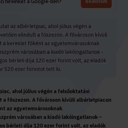
aci híreinket a Google-ben?
Beállítom
at az albérletpiac, ahol július végén a
vetően elindult a főszezon. A fővároson kívüli
tt a kereslet főként az egyetemvárosoknak
szprém városában a kiadó lakóingatlanok -
gos bérleti díja 120 ezer forint volt, az eladók
 520 ezer forintot tett ki.
iac, ahol július végén a felsőoktatási
t a főszezon.
A fővároson kívüli albérletpiacon
ként az egyetemvárosoknak
zprém városában a kiadó lakóingatlanok –
os bérleti díja 120 ezer forint volt, az eladók