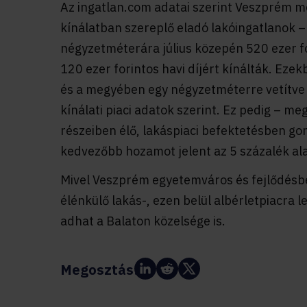
Az ingatlan.com adatai szerint Veszprém 
kínálatban szereplő eladó lakóingatlanok – l
négyzetméterára július közepén 520 ezer fo
120 ezer forintos havi díjért kínálták. Ez
és a megyében egy négyzetméterre vetítve
kínálati piaci adatok szerint. Ez pedig – me
részeiben élő, lakáspiaci befektetésben gon
kedvezőbb hozamot jelent az 5 százalék alat
Mivel Veszprém egyetemváros és fejlődésb
élénkülő lakás-, ezen belül albérletpiacra 
adhat a Balaton közelsége is.
Megosztás: