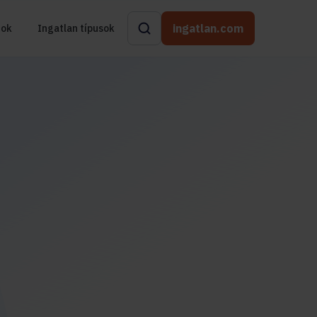
ingatlan.com
rok
Ingatlan típusok