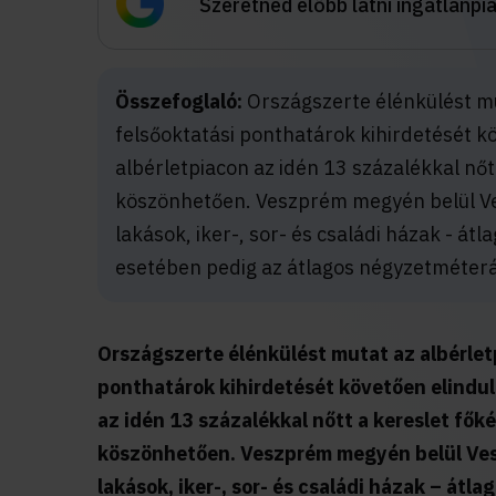
Szeretnéd előbb látni ingatlanpi
Összefoglaló:
Országszerte élénkülést mut
felsőoktatási ponthatárok kihirdetését kö
albérletpiacon az idén 13 százalékkal nő
köszönhetően. Veszprém megyén belül Ve
lakások, iker-, sor- és családi házak - átla
esetében pedig az átlagos négyzetméterár
Országszerte élénkülést mutat az albérletp
ponthatárok kihirdetését követően elindul
az idén 13 százalékkal nőtt a kereslet fő
köszönhetően.
Veszprém megyén belül Ves
lakások, iker-, sor- és családi házak – átlag