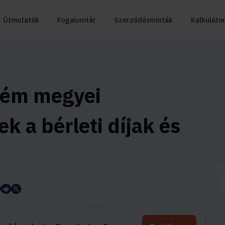
Útmutatók
Fogalomtár
Szerződésminták
Kalkuláto
rém megyei
ek a bérleti díjak és