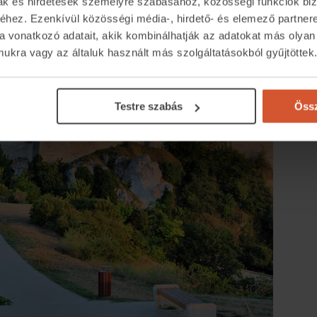
mak és hirdetések személyre szabásához, közösségi funkciók biz
hez. Ezenkívül közösségi média-, hirdető- és elemező partner
a vonatkozó adatait, akik kombinálhatják az adatokat más olyan
kra vagy az általuk használt más szolgáltatásokból gyűjtöttek
Testre szabás
Össz