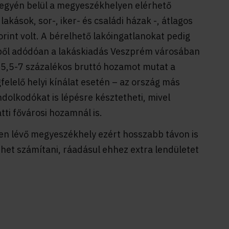
megyén belül a megyeszékhelyen elérhető
akások, sor-, iker- és családi házak -, átlagos
rint volt. A bérelhető lakóingatlanokat pedig
ekből adódóan a lakáskiadás Veszprém városában
 5,5-7 százalékos bruttó hozamot mutat a
gfelelő helyi kínálat esetén – az ország más
dolkodókat is lépésre késztetheti, mivel
ti fővárosi hozamnál is.
en lévő megyeszékhely ezért hosszabb távon is
lehet számítani, ráadásul ehhez extra lendületet