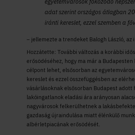
egyetemvárosok fokozódó népszer
adat szerint országos átlagban 20
iránti kereslet, ezzel szemben a f
– jellemezte a trendeket Balogh László, az
Hozzátette: További változás a korábbi idő
erősödéséhez, hogy ma már a Budapesten kí
célpont lehet, elsősorban az egyetemváros
kereslet és ezzel összefüggésben az elérh
vásárlásoknak elsősorban Budapest adott h
lakóingatlanok eladási ára arányosan alacso
nagyvárosok felkerülhetnek a lakásbefekt
gazdaság újraindulása miatt élénkülő munk
albérletpiacának erősödését.