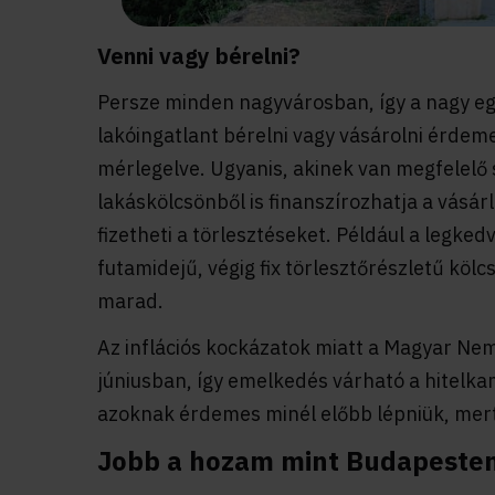
Venni vagy bérelni?
Persze minden nagyvárosban, így a nagy eg
lakóingatlant bérelni vagy vásárolni érdemes
mérlegelve. Ugyanis, akinek van megfelelő s
lakáskölcsönből is finanszírozhatja a vásár
fizetheti a törlesztéseket. Például a legkedv
futamidejű, végig fix törlesztőrészletű kölc
marad.
Az inflációs kockázatok miatt a Magyar Nem
júniusban, így emelkedés várható a hitelka
azoknak érdemes minél előbb lépniük, mert
Jobb a hozam mint Budapeste